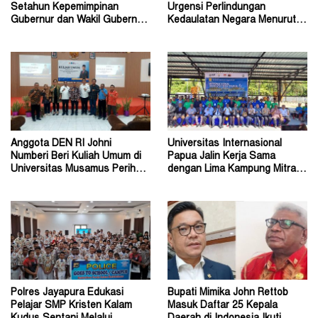
Setahun Kepemimpinan
Urgensi Perlindungan
Gubernur dan Wakil Gubernur
Kedaulatan Negara Menurut
Papua Pegunungan
Hukum Internasional
Anggota DEN RI Johni
Universitas Internasional
Numberi Beri Kuliah Umum di
Papua Jalin Kerja Sama
Universitas Musamus Perihal
dengan Lima Kampung Mitra di
Energi Nasional
Papua Nugini
Polres Jayapura Edukasi
Bupati Mimika John Rettob
Pelajar SMP Kristen Kalam
Masuk Daftar 25 Kepala