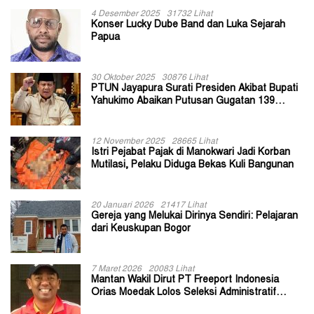
4 Desember 2025
31732 Lihat
Konser Lucky Dube Band dan Luka Sejarah
Papua
30 Oktober 2025
30876 Lihat
PTUN Jayapura Surati Presiden Akibat Bupati
Yahukimo Abaikan Putusan Gugatan 139
Kepala Kampung
12 November 2025
28665 Lihat
Istri Pejabat Pajak di Manokwari Jadi Korban
Mutilasi, Pelaku Diduga Bekas Kuli Bangunan
20 Januari 2026
21417 Lihat
Gereja yang Melukai Dirinya Sendiri: Pelajaran
dari Keuskupan Bogor
7 Maret 2026
20083 Lihat
Mantan Wakil Dirut PT Freeport Indonesia
Orias Moedak Lolos Seleksi Administratif
Calon ADK OJK