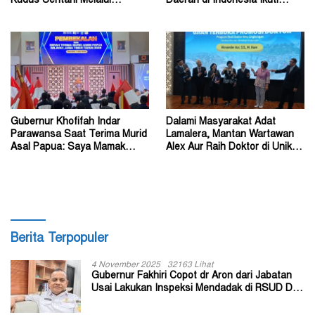
Kudus Sentani Melalui
Daerah di Indonesia Ikuti
Program Police Goes to
Kursus Lemhannas
School
Gubernur Khofifah Indar
Dalami Masyarakat Adat
Parawansa Saat Terima Murid
Lamalera, Mantan Wartawan
Asal Papua: Saya Mamak
Alex Aur Raih Doktor di Unika
Kalian di Jawa Timur
Soegijapranata
Berita Terpopuler
4 November 2025
32163 Lihat
Gubernur Fakhiri Copot dr Aron dari Jabatan
Usai Lakukan Inspeksi Mendadak di RSUD Dok
II Jayapura