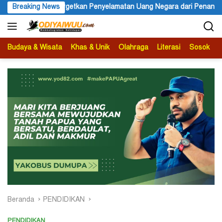
Langsung
ang Negara dari Penanganan Perkara Korupsi
Breaking News
Menteri Agama
ke
konten
Budaya & Wisata
Khas & Unik
Olahraga
Literasi
Sosok
B
Beranda
PENDIDIKAN
PENDIDIKAN