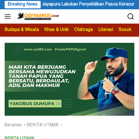
Langsung
n Penyelidikan Pasca Keracunan Akibat Dugaan Menu MBG di Depapr
Breaking News
ke
konten
Budaya & Wisata
Khas & Unik
Olahraga
Literasi
Sosok
B
Beranda
BERITA UTAMA
BERITA UTAMA