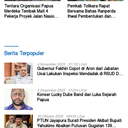
Tentara Organisasi Papua
Pemkab Tolikara Rapat
Merdeka Tembak Mati 4
Bersama Bahas Ranperda
Pekerja Proyek Jalan Nasional
Ihwal Pembentukan dan
di Kabupaten Tolikara
Susunan Perangkat Daerah
Berita Terpopuler
4 November 2025
31722 Lihat
Gubernur Fakhiri Copot dr Aron dari Jabatan
Usai Lakukan Inspeksi Mendadak di RSUD Dok
II Jayapura
4 Desember 2025
31224 Lihat
Konser Lucky Dube Band dan Luka Sejarah
Papua
30 Oktober 2025
30433 Lihat
PTUN Jayapura Surati Presiden Akibat Bupati
Yahukimo Abaikan Putusan Gugatan 139