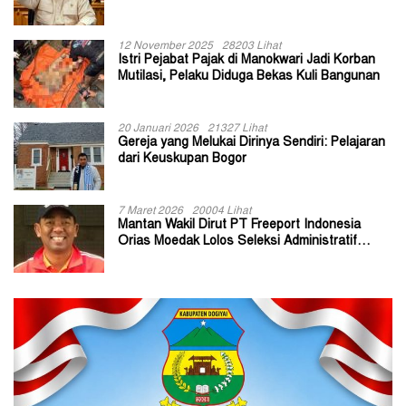
Kepala Kampung
12 November 2025
28203 Lihat
Istri Pejabat Pajak di Manokwari Jadi Korban
Mutilasi, Pelaku Diduga Bekas Kuli Bangunan
20 Januari 2026
21327 Lihat
Gereja yang Melukai Dirinya Sendiri: Pelajaran
dari Keuskupan Bogor
7 Maret 2026
20004 Lihat
Mantan Wakil Dirut PT Freeport Indonesia
Orias Moedak Lolos Seleksi Administratif
Calon ADK OJK