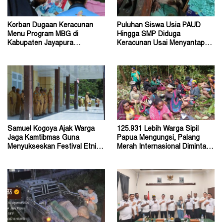
Korban Dugaan Keracunan
Puluhan Siswa Usia PAUD
Menu Program MBG di
Hingga SMP Diduga
Kabupaten Jayapura
Keracunan Usai Menyantap
Diperkirakan Ratusan Orang
Menu Program MBG
Samuel Kogoya Ajak Warga
125.931 Lebih Warga Sipil
Jaga Kamtibmas Guna
Papua Mengungsi, Palang
Menyukseskan Festival Etnik
Merah Internasional Diminta
Religi dan HUT RI
Segera Turun Tangan