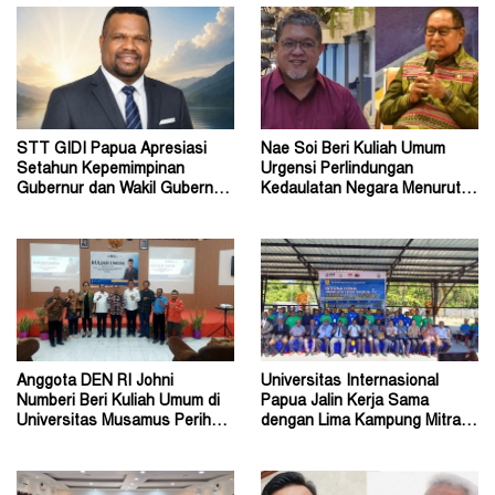
STT GIDI Papua Apresiasi
Nae Soi Beri Kuliah Umum
Setahun Kepemimpinan
Urgensi Perlindungan
Gubernur dan Wakil Gubernur
Kedaulatan Negara Menurut
Papua Pegunungan
Hukum Internasional
Anggota DEN RI Johni
Universitas Internasional
Numberi Beri Kuliah Umum di
Papua Jalin Kerja Sama
Universitas Musamus Perihal
dengan Lima Kampung Mitra di
Energi Nasional
Papua Nugini