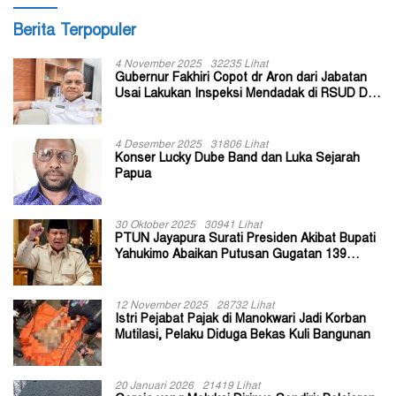
Berita Terpopuler
4 November 2025
32235 Lihat
Gubernur Fakhiri Copot dr Aron dari Jabatan
Usai Lakukan Inspeksi Mendadak di RSUD Dok
II Jayapura
4 Desember 2025
31806 Lihat
Konser Lucky Dube Band dan Luka Sejarah
Papua
30 Oktober 2025
30941 Lihat
PTUN Jayapura Surati Presiden Akibat Bupati
Yahukimo Abaikan Putusan Gugatan 139
Kepala Kampung
12 November 2025
28732 Lihat
Istri Pejabat Pajak di Manokwari Jadi Korban
Mutilasi, Pelaku Diduga Bekas Kuli Bangunan
20 Januari 2026
21419 Lihat