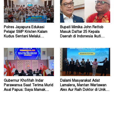
Polres Jayapura Edukasi
Bupati Mimika John Rettob
Pelajar SMP Kristen Kalam
Masuk Daftar 25 Kepala
Kudus Sentani Melalui
Daerah di Indonesia Ikuti
Program Police Goes to
Kursus Lemhannas
School
Gubernur Khofifah Indar
Dalami Masyarakat Adat
Parawansa Saat Terima Murid
Lamalera, Mantan Wartawan
Asal Papua: Saya Mamak
Alex Aur Raih Doktor di Unika
Kalian di Jawa Timur
Soegijapranata