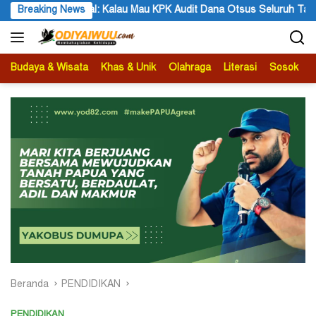
Langsung
Audit Dana Otsus Seluruh Tanah Papua
Breaking News
STT GIDI Papua Ap
ke
konten
Budaya & Wisata
Khas & Unik
Olahraga
Literasi
Sosok
B
Beranda
PENDIDIKAN
PENDIDIKAN