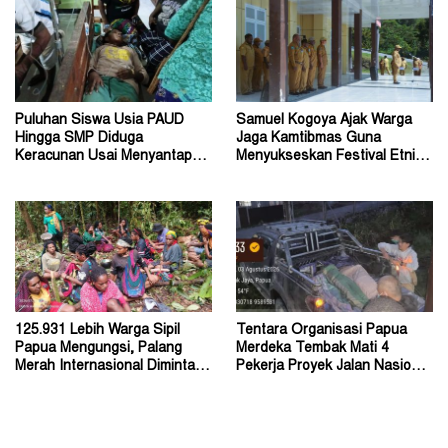
Puluhan Siswa Usia PAUD
Samuel Kogoya Ajak Warga
Hingga SMP Diduga
Jaga Kamtibmas Guna
Keracunan Usai Menyantap
Menyukseskan Festival Etnik
Menu Program MBG
Religi dan HUT RI
125.931 Lebih Warga Sipil
Tentara Organisasi Papua
Papua Mengungsi, Palang
Merdeka Tembak Mati 4
Merah Internasional Diminta
Pekerja Proyek Jalan Nasional
Segera Turun Tangan
di Kabupaten Tolikara