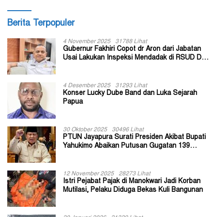
Berita Terpopuler
4 November 2025
31788 Lihat
Gubernur Fakhiri Copot dr Aron dari Jabatan
Usai Lakukan Inspeksi Mendadak di RSUD Dok
II Jayapura
4 Desember 2025
31293 Lihat
Konser Lucky Dube Band dan Luka Sejarah
Papua
30 Oktober 2025
30496 Lihat
PTUN Jayapura Surati Presiden Akibat Bupati
Yahukimo Abaikan Putusan Gugatan 139
Kepala Kampung
12 November 2025
28273 Lihat
Istri Pejabat Pajak di Manokwari Jadi Korban
Mutilasi, Pelaku Diduga Bekas Kuli Bangunan