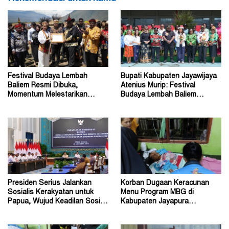
Festival Budaya Lembah
Bupati Kabupaten Jayawijaya
Baliem Resmi Dibuka,
Atenius Murip: Festival
Momentum Melestarikan
Budaya Lembah Baliem
Budaya Warisan Leluhur
Dongkrak UMKM
Presiden Serius Jalankan
Korban Dugaan Keracunan
Sosialis Kerakyatan untuk
Menu Program MBG di
Papua, Wujud Keadilan Sosial
Kabupaten Jayapura
bagi Masyarakat
Diperkirakan Ratusan Orang