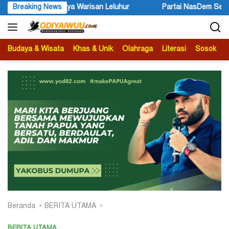
Langsung
hur
Breaking News
Partai NasDem Serius Dorong Pemekaran Calon DOB Grim
ke
konten
Budaya & Wisata
Khas & Unik
Olahraga
Literasi
Sosok
B
Beranda
BERITA UTAMA
BERITA UTAMA