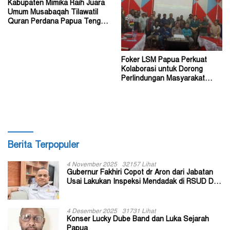
Kabupaten Mimika Raih Juara
Umum Musabaqah Tilawatil
Quran Perdana Papua Tengah
Tahun 2026
Foker LSM Papua Perkuat
Kolaborasi untuk Dorong
Perlindungan Masyarakat
Hukum Adat
Berita Terpopuler
4 November 2025
32157 Lihat
Gubernur Fakhiri Copot dr Aron dari Jabatan
Usai Lakukan Inspeksi Mendadak di RSUD Dok
II Jayapura
4 Desember 2025
31731 Lihat
Konser Lucky Dube Band dan Luka Sejarah
Papua