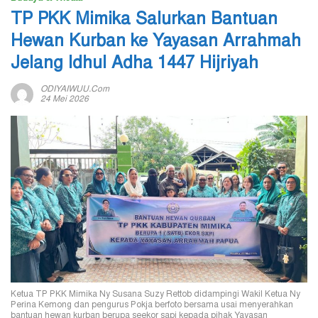
TP PKK Mimika Salurkan Bantuan
Hewan Kurban ke Yayasan Arrahmah
Jelang Idhul Adha 1447 Hijriyah
ODIYAIWUU.com
24 Mei 2026
Ketua TP PKK Mimika Ny Susana Suzy Rettob didampingi Wakil Ketua Ny
Perina Kemong dan pengurus Pokja berfoto bersama usai menyerahkan
bantuan hewan kurban berupa seekor sapi kepada pihak Yayasan