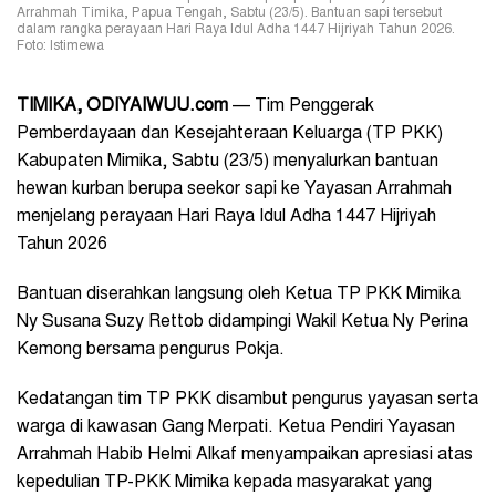
Arrahmah Timika, Papua Tengah, Sabtu (23/5). Bantuan sapi tersebut
dalam rangka perayaan Hari Raya Idul Adha 1447 Hijriyah Tahun 2026.
Foto: Istimewa
TIMIKA, ODIYAIWUU.com
— Tim Penggerak
Pemberdayaan dan Kesejahteraan Keluarga (TP PKK)
Kabupaten Mimika, Sabtu (23/5) menyalurkan bantuan
hewan kurban berupa seekor sapi ke Yayasan Arrahmah
menjelang perayaan Hari Raya Idul Adha 1447 Hijriyah
Tahun 2026
Bantuan diserahkan langsung oleh Ketua TP PKK Mimika
Ny Susana Suzy Rettob didampingi Wakil Ketua Ny Perina
Kemong bersama pengurus Pokja.
Kedatangan tim TP PKK disambut pengurus yayasan serta
warga di kawasan Gang Merpati. Ketua Pendiri Yayasan
Arrahmah Habib Helmi Alkaf menyampaikan apresiasi atas
kepedulian TP-PKK Mimika kepada masyarakat yang