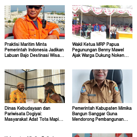
Praktisi Maritim Minta
Wakil Ketua MRP Papua
Pemerintah Indonesia Jadikan
Pegunungan Benny Mawel
Labuan Bajo Destinasi Wisata
Ajak Warga Dukung Noken
Pernikahan Dunia
sebagai Warisan Budaya
Dinas Kebudayaan dan
Pemerintah Kabupaten Mimika
Pariwisata Dogiyai:
Bangun Sanggar Guna
Masyarakat Adat Tota Mapiha
Mendorong Pembangunan
Mitra Pemerintah
Seni dan Budaya