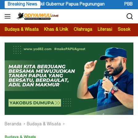
Langsung
r Papua Pegunungan
Breaking News
PBB Mengakui Kedaulatan Negara Maluk
ke
konten
Budaya & Wisata
Khas & Unik
Olahraga
Literasi
Sosok
B
Beranda
Budaya & Wisata
Budaya & Wisata