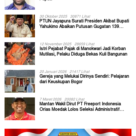
30 Oktober 2025
30871 Lihat
PTUN Jayapura Surati Presiden Akibat Bupati
Yahukimo Abaikan Putusan Gugatan 139
Kepala Kampung
12 November 2025
28659 Lihat
Istri Pejabat Pajak di Manokwari Jadi Korban
Mutilasi, Pelaku Diduga Bekas Kuli Bangunan
20 Januari 2026
21417 Lihat
Gereja yang Melukai Dirinya Sendiri: Pelajaran
dari Keuskupan Bogor
7 Maret 2026
20082 Lihat
Mantan Wakil Dirut PT Freeport Indonesia
Orias Moedak Lolos Seleksi Administratif
Calon ADK OJK