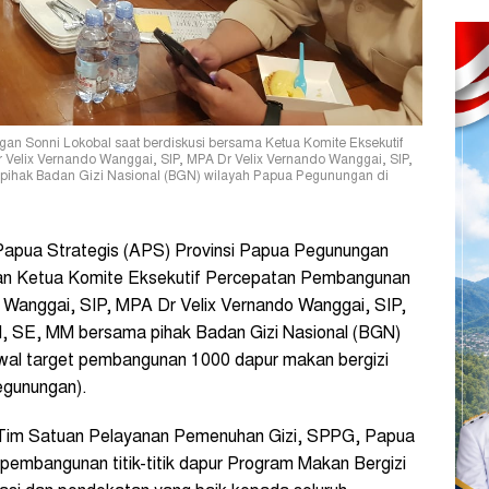
gan Sonni Lokobal saat berdiskusi bersama Ketua Komite Eksekutif
elix Vernando Wanggai, SIP, MPA Dr Velix Vernando Wanggai, SIP,
pihak Badan Gizi Nasional (BGN) wilayah Papua Pegunungan di
Papua Strategis (APS) Provinsi Papua Pegunungan
uan Ketua Komite Eksekutif Percepatan Pembangunan
 Wanggai, SIP, MPA Dr Velix Vernando Wanggai, SIP,
, SE, MM bersama pihak Badan Gizi Nasional (BGN)
al target pembangunan 1000 dapur makan bergizi
egunungan).
 Tim Satuan Pelayanan Pemenuhan Gizi, SPPG, Papua
embangunan titik-titik dapur Program Makan Bergizi