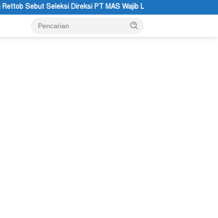
Direksi PT MAS Wajib Lewat Mekanisme RUPS
Tanggapan Res