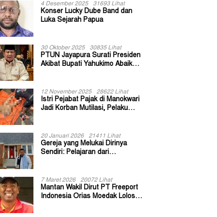
4 Desember 2025
31693 Lihat
Konser Lucky Dube Band dan
Luka Sejarah Papua
30 Oktober 2025
30835 Lihat
PTUN Jayapura Surati Presiden
Akibat Bupati Yahukimo Abaikan
Putusan Gugatan 139 Kepala
Kampung
12 November 2025
28622 Lihat
Istri Pejabat Pajak di Manokwari
Jadi Korban Mutilasi, Pelaku
Diduga Bekas Kuli Bangunan
20 Januari 2026
21411 Lihat
Gereja yang Melukai Dirinya
Sendiri: Pelajaran dari
Keuskupan Bogor
7 Maret 2026
20072 Lihat
Mantan Wakil Dirut PT Freeport
Indonesia Orias Moedak Lolos
Seleksi Administratif Calon ADK
OJK