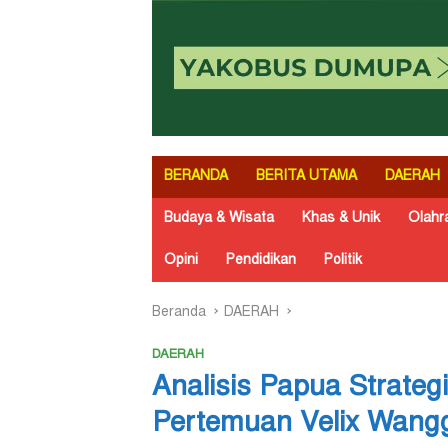
BERANDA
BERITA UTAMA
DAERAH
Budaya & Wisata
Khas & Unik
Olahr
Opini
Pendidikan
Politik
Beranda
DAERAH
DAERAH
Analisis Papua Strateg
Pertemuan Velix Wang