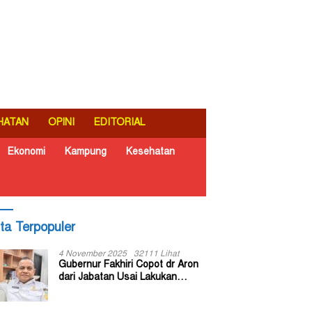
HATAN
OPINI
EDITORIAL
Ekonomi
Kampung
Kesehatan
ita Terpopuler
4 November 2025
32111 Lihat
Gubernur Fakhiri Copot dr Aron
dari Jabatan Usai Lakukan
Inspeksi Mendadak di RSUD Dok
II Jayapura