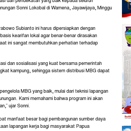
si dan pendekatan yang baik kepada seluruh
nungan Sonni Lokobal di Wamena, Jayawijaya, Minggu
rabowo Subianto ini harus dipersiapkan dengan
asis kearifan lokal agar benar-benar dirasakan
aat ini sangat membutuhkan perhatian terhadap
idasi dan sosialisasi yang kuat bersama pemerintah
ngkat kampung, sehingga sistem distribusi MBG dapat
 pengelola MBG yang baik, mulai dari teknisi lapangan
unungan. Kami memahami bahwa program ini akan
n,” ujar Sonni.
dapat manfaat besar bagi pembangunan sumber daya
aan lapangan kerja bagi masyarakat Papua