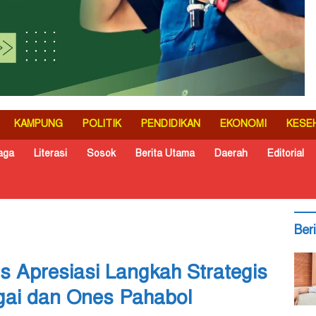
KAMPUNG
POLITIK
PENDIDIKAN
EKONOMI
KESE
aga
Literasi
Sosok
Berita Utama
Daerah
Editorial
Ber
is Apresiasi Langkah Strategis
gai dan Ones Pahabol