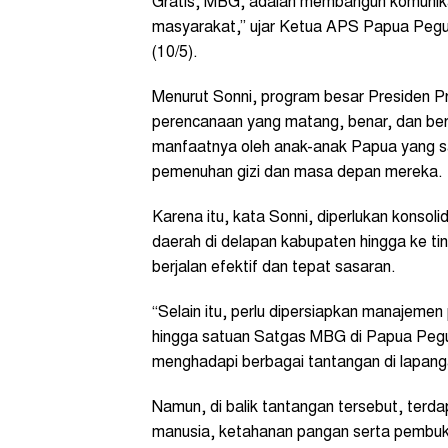
Gratis, MBG, adalah membangun komunika
masyarakat,” ujar Ketua APS Papua Pegu
(10/5).
Menurut Sonni, program besar Presiden P
perencanaan yang matang, benar, dan berb
manfaatnya oleh anak-anak Papua yang s
pemenuhan gizi dan masa depan mereka.
Karena itu, kata Sonni, diperlukan konsol
daerah di delapan kabupaten hingga ke ti
berjalan efektif dan tepat sasaran.
“Selain itu, perlu dipersiapkan manajemen
hingga satuan Satgas MBG di Papua Peg
menghadapi berbagai tantangan di lapanga
Namun, di balik tantangan tersebut, ter
manusia, ketahanan pangan serta pembuk