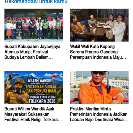
Rekomendasi untuk kamu
Bupati Kabupaten Jayawijaya
Wakil Wali Kota Kupang
Atenius Murip: Festival
Serena Francis Gandeng
Budaya Lembah Baliem
Perempuan Indonesia Maju
Dongkrak UMKM
Perkuat Peran Perempuan
Bupati Willem Wandik Ajak
Praktisi Maritim Minta
Masyarakat Sukseskan
Pemerintah Indonesia Jadikan
Festival Etnik Religi Tolikara
Labuan Bajo Destinasi Wisata
Tahun 2026
Pernikahan Dunia