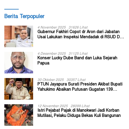
Berita Terpopuler
4 November 2025
31626 Lihat
Gubernur Fakhiri Copot dr Aron dari Jabatan
Usai Lakukan Inspeksi Mendadak di RSUD Dok
II Jayapura
4 Desember 2025
31125 Lihat
Konser Lucky Dube Band dan Luka Sejarah
Papua
30 Oktober 2025
30357 Lihat
PTUN Jayapura Surati Presiden Akibat Bupati
Yahukimo Abaikan Putusan Gugatan 139
Kepala Kampung
12 November 2025
28099 Lihat
Istri Pejabat Pajak di Manokwari Jadi Korban
Mutilasi, Pelaku Diduga Bekas Kuli Bangunan