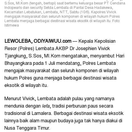
S.Sos, MI.Kom (tengah, bertopi) saat bertemu keluarga besar PT Cendana
Indopearls dan security Setda Lembata di Pantai Desa Hadakewa,
Kecamatan Lebatukan, Lembata, NTT, Sabtu (10/6). Kapolres Vivick
mengajak masyarakat dan seluruh komponen di wilayah hukum Polres
Lembata menjaga berbagai destinasi wisata eksotik di wilayah itu. Foto:
Istimewa
LEWOLEBA, ODIYAIWUU.com
— Kepala Kepolisian
Resor (Polres) Lembata AKBP Dr Josephien Vivick
Tjangkung, S.Sos, MI.Kom mengatakan, menyambut Hari
Bhayangkara pada 1 Juli mendatang, Polres Lembata
mengajak masyarakat dan seluruh komponen di wilayah
hukum Polres guna menjaga berbagai destinasi wisata
eksotik di wilayah itu.
Menurut Vivick, Lembata adalah pulau yang namanya
mendunia dengan
lefa
, tradisi perburuan paus secara
tradisional di Lamalera. Berbagai destinasi wisata eksotik
lainnya baik alam maupun budaya juga tak hanya diakui di
Nusa Tenggara Timur.