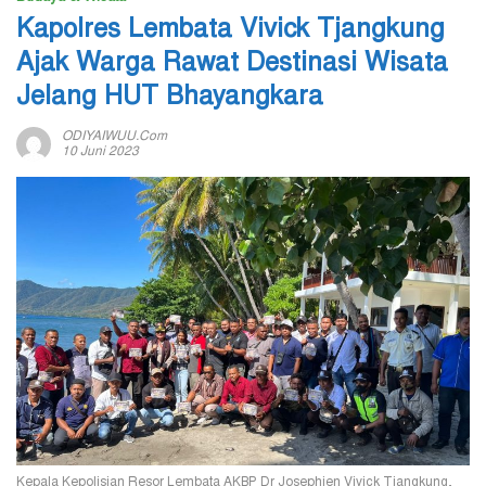
Kapolres Lembata Vivick Tjangkung
Ajak Warga Rawat Destinasi Wisata
Jelang HUT Bhayangkara
ODIYAIWUU.com
10 Juni 2023
Kepala Kepolisian Resor Lembata AKBP Dr Josephien Vivick Tjangkung,