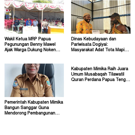
Wakil Ketua MRP Papua
Dinas Kebudayaan dan
Pegunungan Benny Mawel
Pariwisata Dogiyai:
Ajak Warga Dukung Noken
Masyarakat Adat Tota Mapiha
sebagai Warisan Budaya
Mitra Pemerintah
Kabupaten Mimika Raih Juara
Umum Musabaqah Tilawatil
Quran Perdana Papua Tengah
Tahun 2026
Pemerintah Kabupaten Mimika
Bangun Sanggar Guna
Mendorong Pembangunan
Seni dan Budaya