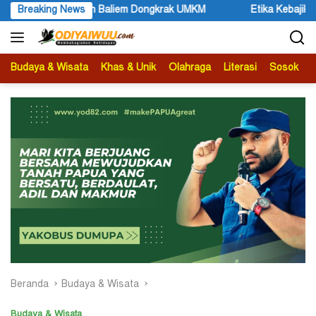
Langsung
 UMKM
Breaking News
Etika Kebajikan
Samuel Yogi Sebut Festival
ke
konten
Budaya & Wisata
Khas & Unik
Olahraga
Literasi
Sosok
B
Beranda
Budaya & Wisata
Budaya & Wisata