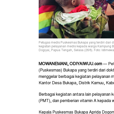
Petugas medis Puskesmas Bukapa yang terdiri dari d
kegiatan pelayanan medis kepada warga Kampung Bu
Dogiyai, Papua Tengah, Selasa (26/8). Foto: Istimewa
MOWANEMANI, ODIYAIWUU.com
— Pet
(Puskesmas) Bukapa yang terdiri dari dok
menggelar berbagai kegiatan pelayanan
Kantor Desa Bukapa, Distrik Kamuu, Kab
Berbagai kegiatan antara lain pelayanan 
(PMT), dan pemberian vitamin A kepada
Kepala Puskesmas Bukapa Aprida Dogomo