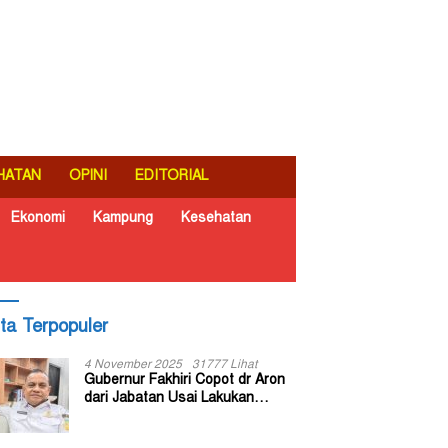
HATAN
OPINI
EDITORIAL
Ekonomi
Kampung
Kesehatan
ita Terpopuler
4 November 2025
31777 Lihat
Gubernur Fakhiri Copot dr Aron
dari Jabatan Usai Lakukan
Inspeksi Mendadak di RSUD Dok
II Jayapura