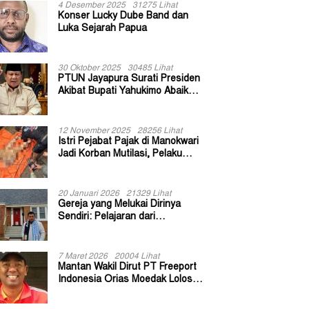
4 Desember 2025
31275 Lihat
Konser Lucky Dube Band dan
Luka Sejarah Papua
30 Oktober 2025
30485 Lihat
PTUN Jayapura Surati Presiden
Akibat Bupati Yahukimo Abaikan
Putusan Gugatan 139 Kepala
Kampung
12 November 2025
28256 Lihat
Istri Pejabat Pajak di Manokwari
Jadi Korban Mutilasi, Pelaku
Diduga Bekas Kuli Bangunan
20 Januari 2026
21329 Lihat
Gereja yang Melukai Dirinya
Sendiri: Pelajaran dari
Keuskupan Bogor
7 Maret 2026
20004 Lihat
Mantan Wakil Dirut PT Freeport
Indonesia Orias Moedak Lolos
Seleksi Administratif Calon ADK
OJK