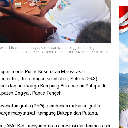
okter, bidan, dan petugas kesehatan saat menggelar berbagai
kapa dan Putapa di Kantor Desa Bukapa, Distrik Kamuu, Kabupaten
ugas medis Pusat Kesehatan Masyarakat
ter, bidan, dan petugas kesehatan, Selasa (26/8)
 medis kepada warga Kampung Bukapa dan Putapa di
upaten Dogiyai, Papua Tengah.
kesehatan gratis (PKG), pemberian makanan gratis
 warga masyarakat Kampung Bukapa dan Putapa.
, AMd.Keb menyampaikan apresiasi dan terima kasih