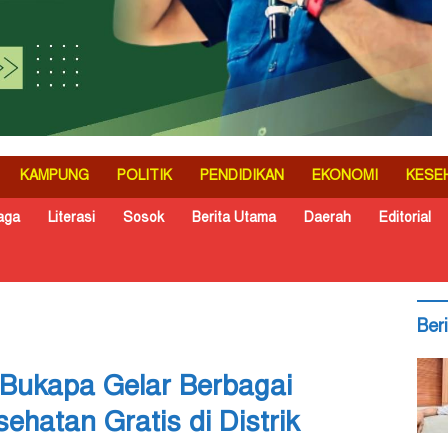
KAMPUNG
POLITIK
PENDIDIKAN
EKONOMI
KESE
aga
Literasi
Sosok
Berita Utama
Daerah
Editorial
Ber
Bukapa Gelar Berbagai
ehatan Gratis di Distrik