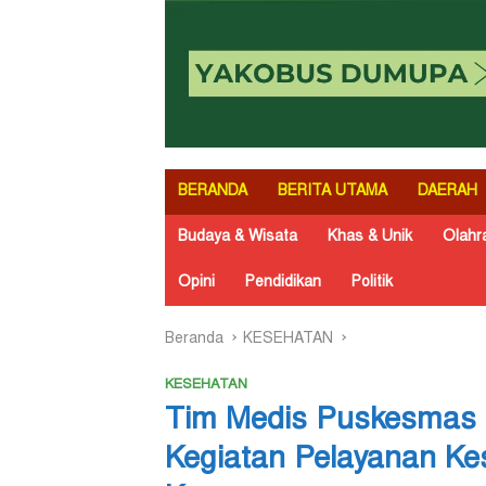
BERANDA
BERITA UTAMA
DAERAH
Budaya & Wisata
Khas & Unik
Olahr
Opini
Pendidikan
Politik
Beranda
KESEHATAN
KESEHATAN
Tim Medis Puskesmas 
Kegiatan Pelayanan Kes