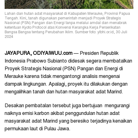
Lahan dan hutan adat masyarakat di Kabupaten Merauke, Provinsi Papua
Tengah. Kini, tanah digunakan pemerintah menjadi Proyek Strategis
Nasional (PSN) Pangan dan Energi tanpa melalui amdal dan menabrak
ketentuan Kyoto Protocol atas Konvensi Kerangka Kerja Perserikatan
Bangsa Bangsa tentang Perubahan Iklim. Sumber foto: ylbhi.or.id, 30 Juli
2024
JAYAPURA, ODIYAIWUU.com
— Presiden Republik
Indonesia Prabowo Subianto didesak segera membatalkan
Proyek Strategis Nasional (PSN) Pangan dan Energi di
Merauke karena tidak mengantongi analisis mengenai
dampak lingkungan. Apalagi, proyek itu dilakukan dengan
mengalihkan tanah dan hutan masyarakat adat Marind.
Desakan pembatalan tersebut juga bertujuan mengurangi
naiknya emisi karbon akibat penggundulan hutan adat
masyarakat adat Marind yang beresiko terjadinya kenaikan
permukaan laut di Pulau Jawa.