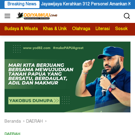
Langsung
an 312 Personel Amankan Karnaval Budaya Wamena
Breaking News
HUT ke 8
ke
konten
Budaya & Wisata
Khas & Unik
Olahraga
Literasi
Sosok
B
Beranda
DAERAH
DAERAH