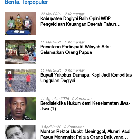
Berita Terpopuler
22 Mei 2021
2 Komentar
Kabupaten Dogiyai Raih Opini WDP
Pengelolaan Keuangan Daerah Tahun
Anggaran 2020
11 Mei 2021
1 Komentar
Pemetaan Partisipatif Wilayah Adat
Selamatkan Orang Papua
11 Mei 2021
0 Komentar
Bupati Yakobus Dumupa: Kopi Jadi Komoditas
Unggulan Dogiyai
11 Agustus 2026
0 Komentar
Berdialektika Hukum demi Keselamatan Jiwa-
Jiwa (1)
9 April 2022
0 Komentar
Mantan Rektor Usakti Meninggal, Alumni Asal
Papua Menangis: Paitua Orang Baik yang