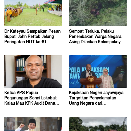
Dr Kateyau Sampaikan Pesan
Sempat Terluka, Pelaku
Bupati John Rettob Jelang
Penembakan Warga Negara
Peringatan HUT ke-81
Asing Dilarikan Kelompoknya
Kemerdekaan RI
ke Dalam Hutan
Ketua APS Papua
Kejaksaan Negeri Jayawijaya
Pegunungan Sonni Lokobal:
Targetkan Penyelamatan
Kalau Mau KPK Audit Dana
Uang Negara dari
Otsus Seluruh Tanah Papua
Penanganan Perkara Korupsi