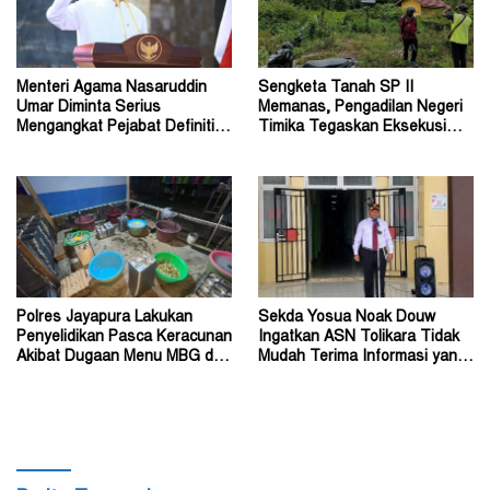
Menteri Agama Nasaruddin
Sengketa Tanah SP II
Umar Diminta Serius
Memanas, Pengadilan Negeri
Mengangkat Pejabat Definitif
Timika Tegaskan Eksekusi
Dirjen Bimas Katolik
Bukan Pemeriksaan Ulang
Polres Jayapura Lakukan
Sekda Yosua Noak Douw
Penyelidikan Pasca Keracunan
Ingatkan ASN Tolikara Tidak
Akibat Dugaan Menu MBG di
Mudah Terima Informasi yang
Depapre
Belum Akurat