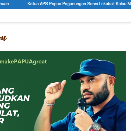
a Pegunungan Sonni Lokobal: Kalau Mau KPK Audit Dana Otsus Sel