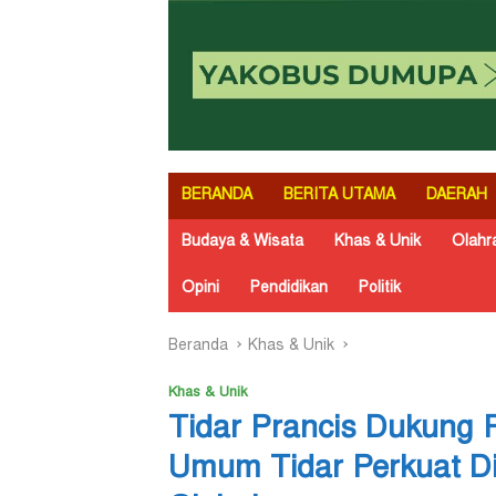
BERANDA
BERITA UTAMA
DAERAH
Budaya & Wisata
Khas & Unik
Olahr
Opini
Pendidikan
Politik
Beranda
Khas & Unik
Khas & Unik
Tidar Prancis Dukung 
Umum Tidar Perkuat D