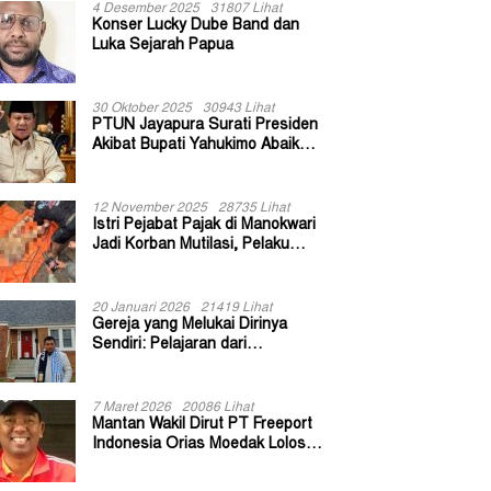
4 Desember 2025
31807 Lihat
Konser Lucky Dube Band dan
Luka Sejarah Papua
30 Oktober 2025
30943 Lihat
PTUN Jayapura Surati Presiden
Akibat Bupati Yahukimo Abaikan
Putusan Gugatan 139 Kepala
Kampung
12 November 2025
28735 Lihat
Istri Pejabat Pajak di Manokwari
Jadi Korban Mutilasi, Pelaku
Diduga Bekas Kuli Bangunan
20 Januari 2026
21419 Lihat
Gereja yang Melukai Dirinya
Sendiri: Pelajaran dari
Keuskupan Bogor
7 Maret 2026
20086 Lihat
Mantan Wakil Dirut PT Freeport
Indonesia Orias Moedak Lolos
Seleksi Administratif Calon ADK
OJK