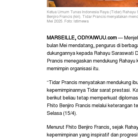
Ketua Umum Tunas Indonesia Raya (Tidar) Rahayu Sa
Benjiro Francis (kiri). Tidar Prancis menyatakan me
Mei 2025. Foto: Istimewa
MARSEILLE, ODIYAIWUU.com
— Menjela
bulan Mei mendatang, pengurus di berba
dukungannya kepada Rahayu Saraswati D
Prancis menegaskan mendukung Rahayu kare
memimpin organisasi itu.
“Tidar Prancis menyatakan mendukung ib
kepemimpinannya Tidar sarat prestasi. K
berikut beliau tetap memperkuat diplomasi
Fhito Benjiro Francis melalui keterangan t
Selasa (15/4).
Menurut Fhito Benjiro Francis, sejak Rah
kepemimpinan yang inspiratif dan progresi