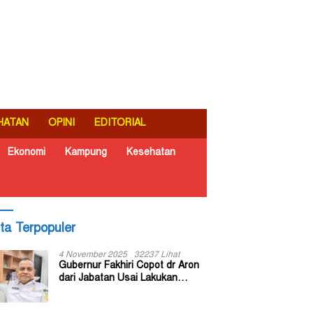
HATAN
OPINI
EDITORIAL
Ekonomi
Kampung
Kesehatan
ita Terpopuler
4 November 2025
32237 Lihat
Gubernur Fakhiri Copot dr Aron
dari Jabatan Usai Lakukan
Inspeksi Mendadak di RSUD Dok
II Jayapura