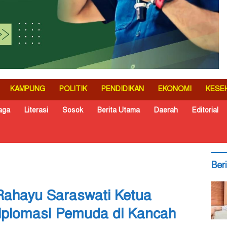
KAMPUNG
POLITIK
PENDIDIKAN
EKONOMI
KESE
aga
Literasi
Sosok
Berita Utama
Daerah
Editorial
Ber
Rahayu Saraswati Ketua
iplomasi Pemuda di Kancah