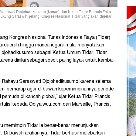
raswati Djojohadikusumo (kanan) dan Ketua Tidar Prancis Fhito
ndukung Saraswati jelang Kongres Nasional Tidar yang akan digelar
ng Kongres Nasional Tunas Indonesia Raya (Tidar)
gai daerah hingga mancanegara mulai menyatakan
jojohadikusumo sebagai Ketua Umum Tidar. Tidar
na dinilai sebagai sosok paling layak untuk kembali
u Rahayu Saraswati Djojohadikusumo karena selama
ami berharap agar di bawah kepemimpinannya periode
 pemuda di kancah global,” ujar Ketua Tidar Prancis
ertulis kepada Odiyaiwuu.com dari Marseille, Prancis,
ayu memimpin Tidar ia benar-benar menunjukkan
f. Di bawah arahannya, Tidar berhasil melebarkan