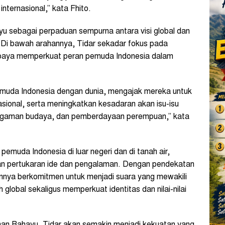
 internasional,” kata Fhito.
yu sebagai perpaduan sempurna antara visi global dan
 Di bawah arahannya, Tidar sekadar fokus pada
rupaya memperkuat peran pemuda Indonesia dalam
muda Indonesia dengan dunia, mengajak mereka untuk
nasional, serta meningkatkan kesadaran akan isu-isu
eragaman budaya, dan pemberdayaan perempuan,” kata
emuda Indonesia di luar negeri dan di tanah air,
n pertukaran ide dan pengalaman. Dengan pendekatan
annya berkomitmen untuk menjadi suara yang mewakili
 global sekaligus memperkuat identitas dan nilai-nilai
n Rahayu, Tidar akan semakin menjadi kekuatan yang