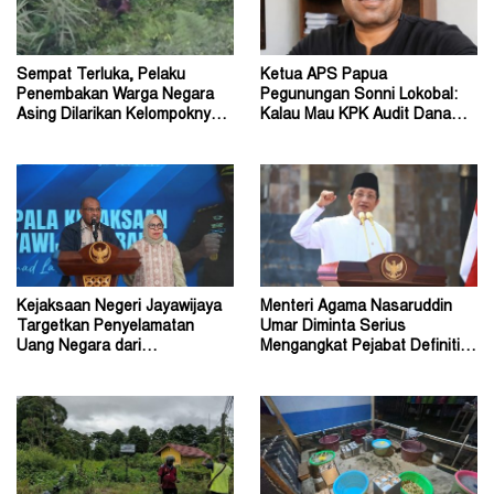
Sempat Terluka, Pelaku
Ketua APS Papua
Penembakan Warga Negara
Pegunungan Sonni Lokobal:
Asing Dilarikan Kelompoknya
Kalau Mau KPK Audit Dana
ke Dalam Hutan
Otsus Seluruh Tanah Papua
Kejaksaan Negeri Jayawijaya
Menteri Agama Nasaruddin
Targetkan Penyelamatan
Umar Diminta Serius
Uang Negara dari
Mengangkat Pejabat Definitif
Penanganan Perkara Korupsi
Dirjen Bimas Katolik