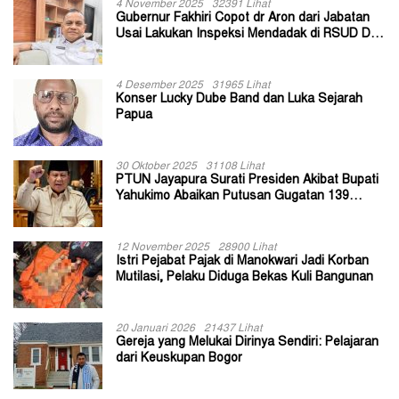
4 November 2025
32391 Lihat
Gubernur Fakhiri Copot dr Aron dari Jabatan
Usai Lakukan Inspeksi Mendadak di RSUD Dok
II Jayapura
4 Desember 2025
31965 Lihat
Konser Lucky Dube Band dan Luka Sejarah
Papua
30 Oktober 2025
31108 Lihat
PTUN Jayapura Surati Presiden Akibat Bupati
Yahukimo Abaikan Putusan Gugatan 139
Kepala Kampung
12 November 2025
28900 Lihat
Istri Pejabat Pajak di Manokwari Jadi Korban
Mutilasi, Pelaku Diduga Bekas Kuli Bangunan
20 Januari 2026
21437 Lihat
Gereja yang Melukai Dirinya Sendiri: Pelajaran
dari Keuskupan Bogor