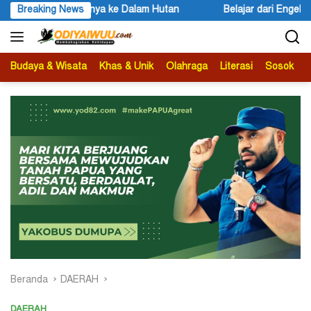
Langsung
Belajar dari Engels untuk Karl Marx
Breaking News
Peace Literacy Papua 
ke
konten
Budaya & Wisata
Khas & Unik
Olahraga
Literasi
Sosok
B
Beranda
DAERAH
DAERAH