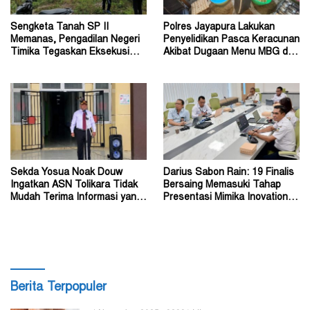
Sengketa Tanah SP II
Polres Jayapura Lakukan
Memanas, Pengadilan Negeri
Penyelidikan Pasca Keracunan
Timika Tegaskan Eksekusi
Akibat Dugaan Menu MBG di
Bukan Pemeriksaan Ulang
Depapre
Sekda Yosua Noak Douw
Darius Sabon Rain: 19 Finalis
Ingatkan ASN Tolikara Tidak
Bersaing Memasuki Tahap
Mudah Terima Informasi yang
Presentasi Mimika Inovation
Belum Akurat
Week 2026
Berita Terpopuler