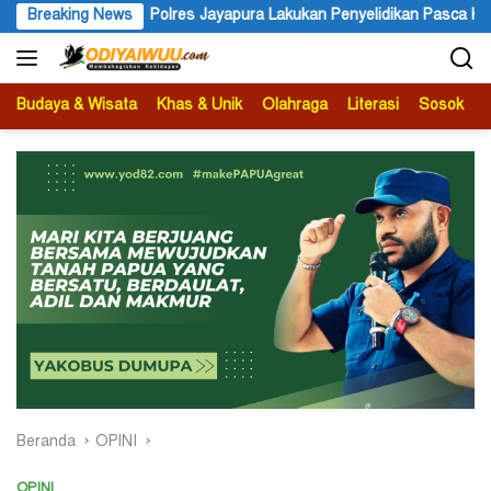
Langsung
Polres Jayapura Lakukan Penyelidikan Pasca Keracunan Akibat Dug
Breaking News
ke
konten
Budaya & Wisata
Khas & Unik
Olahraga
Literasi
Sosok
B
Beranda
OPINI
OPINI