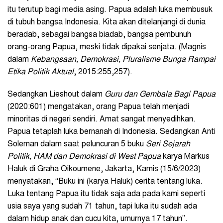
itu terutup bagi media asing. Papua adalah luka membusuk
di tubuh bangsa Indonesia. Kita akan ditelanjangi di dunia
beradab, sebagai bangsa biadab, bangsa pembunuh
orang-orang Papua, meski tidak dipakai senjata. (Magnis
dalam
Kebangsaan, Demokrasi, Pluralisme Bunga Rampai
Etika Politik Aktual
, 2015:255,257).
Sedangkan Lieshout dalam
Guru dan Gembala Bagi Papua
(2020:601) mengatakan, orang Papua telah menjadi
minoritas di negeri sendiri. Amat sangat menyedihkan.
Papua tetaplah luka bernanah di Indonesia. Sedangkan Anti
Soleman dalam saat peluncuran 5 buku
Seri Sejarah
Politik, HAM dan Demokrasi di West Papua
karya Markus
Haluk di Graha Oikoumene, Jakarta, Kamis (15/6/2023)
menyatakan, “Buku ini (karya Haluk) cerita tentang luka.
Luka tentang Papua itu tidak saja ada pada kami seperti
usia saya yang sudah 71 tahun, tapi luka itu sudah ada
dalam hidup anak dan cucu kita, umurnya 17 tahun”.