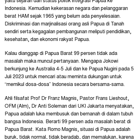
yaitu sejarah dan status politik integrasi Papua ke
Indonesia. Kemudian kekerasan negara dan pelanggaran
berat HAM sejak 1965 yang belum ada penyelesaian.
Diskriminasi dan marjinalisasi orang asli Papua di Tanah
sendiri serta kegagalan pembangunan meliputi pendidikan,
kesehatan, dan ekonomi rakyat Papua.
Kalau dianggap di Papua Barat 99 persen tidak ada
masalah maka muncul pertanyaan. Mengapa Jokowi
berkunjung ke Australia 4-5 Juli dan ke Papua Nugini pada 5
Juli 2023 untuk mencari atau meminta dukungan untuk
“memikul dosa-dosa” Indonesia secara bersama-sama.
Ahli filsafat Prof Dr Franz Magnis, Pastor Frans Lieshout,
OFM (Alm), Dr Anti Soleman dari UKI Jakarta menyatakan,
Papua adalah luka membusuk dan bernanah di dalam tubuh
bangsa Indonesia. Berarti 99 persen ada masalah berat di
Papua Barat. Kata Romo Magnis, situasi di Papua adalah
buruk, tidak normal, tidak beradab, dan memalukan, karena