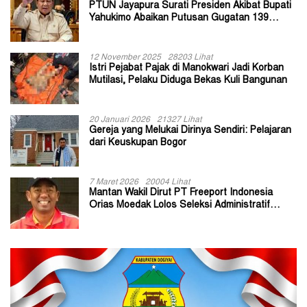
PTUN Jayapura Surati Presiden Akibat Bupati
Yahukimo Abaikan Putusan Gugatan 139
Kepala Kampung
12 November 2025
28203 Lihat
Istri Pejabat Pajak di Manokwari Jadi Korban
Mutilasi, Pelaku Diduga Bekas Kuli Bangunan
20 Januari 2026
21327 Lihat
Gereja yang Melukai Dirinya Sendiri: Pelajaran
dari Keuskupan Bogor
7 Maret 2026
20004 Lihat
Mantan Wakil Dirut PT Freeport Indonesia
Orias Moedak Lolos Seleksi Administratif
Calon ADK OJK