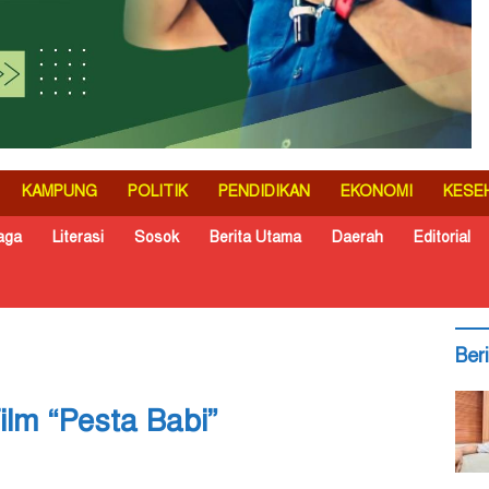
KAMPUNG
POLITIK
PENDIDIKAN
EKONOMI
KESE
aga
Literasi
Sosok
Berita Utama
Daerah
Editorial
Ber
ilm “Pesta Babi”