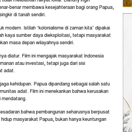
tidak melibatkan rakyat lokal. Dandhy ingin
enar-benar membawa kesejahteraan bagi orang Papua,
ngkir di tanah sendiri.
uk modern. Istilah “kolonialisme di zaman kita” dipakai
h kaya sumber daya dieksploitasi, tetapi masyarakat
ukan masa depan wilayahnya sendiri.
nya diatur. Film ini mengajak masyarakat Indonesia
anan atau investasi, tetapi juga dari sisi
t adat.
njaga kehidupan. Papua dipandang sebagai salah satu
omunitas adat. Film ini menekankan bahwa kerusakan
i mendatang.
kesadaran bahwa pembangunan seharusnya berpusat
n hidup masyarakat Papua, bukan hanya keuntungan