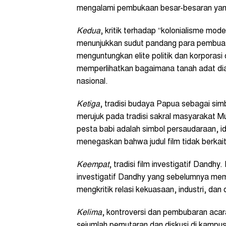
mengalami pembukaan besar-besaran yan
Kedua
, kritik terhadap “kolonialisme mod
menunjukkan sudut pandang para pembuat
menguntungkan elite politik dan korporasi
memperlihatkan bagaimana tanah adat d
nasional.
Ketiga
, tradisi budaya Papua sebagai si
merujuk pada tradisi sakral masyarakat 
pesta babi adalah simbol persaudaraan, id
menegaskan bahwa judul film tidak berka
Keempat
, tradisi film investigatif Dandh
investigatif Dandhy yang sebelumnya m
mengkritik relasi kekuasaan, industri, d
Kelima
, kontroversi dan pembubaran aca
sejumlah pemutaran dan diskusi di kampu