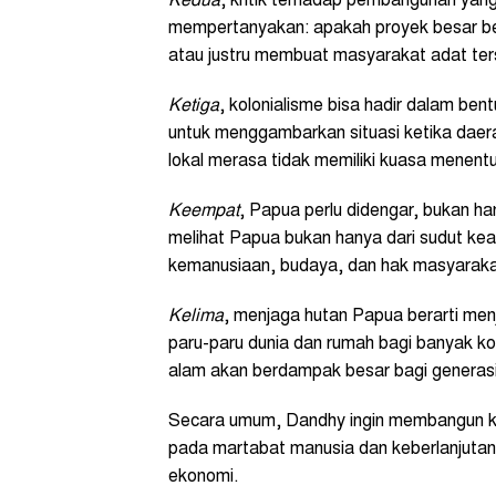
Kedua
, kritik terhadap pembangunan yang 
mempertanyakan: apakah proyek besar b
atau justru membuat masyarakat adat tersi
Ketiga
, kolonialisme bisa hadir dalam bent
untuk menggambarkan situasi ketika daera
lokal merasa tidak memiliki kuasa menent
Keempat
, Papua perlu didengar, bukan ha
melihat Papua bukan hanya dari sudut keam
kemanusiaan, budaya, dan hak masyaraka
Kelima
, menjaga hutan Papua berarti me
paru-paru dunia dan rumah bagi banyak k
alam akan berdampak besar bagi generas
Secara umum, Dandhy ingin membangun 
pada martabat manusia dan keberlanjuta
ekonomi.