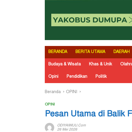
BERANDA
BERITA UTAMA
DAERAH
Budaya & Wisata
Khas & Unik
Olahr
Opini
Pendidikan
Politik
Beranda
OPINI
OPINI
Pesan Utama di Balik F
ODIYAIWUU.com
26 Mei 2026