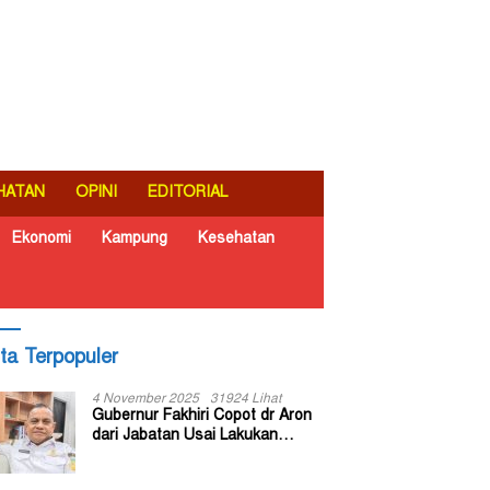
HATAN
OPINI
EDITORIAL
Ekonomi
Kampung
Kesehatan
ita Terpopuler
4 November 2025
31924 Lihat
Gubernur Fakhiri Copot dr Aron
dari Jabatan Usai Lakukan
Inspeksi Mendadak di RSUD Dok
II Jayapura