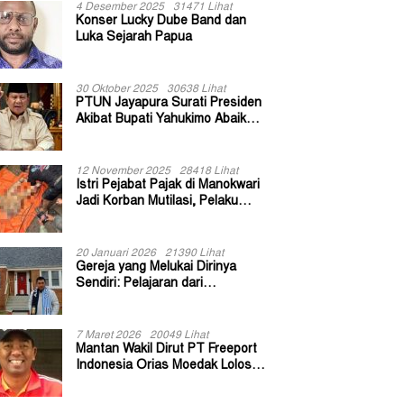
4 Desember 2025
31471 Lihat
Konser Lucky Dube Band dan
Luka Sejarah Papua
30 Oktober 2025
30638 Lihat
PTUN Jayapura Surati Presiden
Akibat Bupati Yahukimo Abaikan
Putusan Gugatan 139 Kepala
Kampung
12 November 2025
28418 Lihat
Istri Pejabat Pajak di Manokwari
Jadi Korban Mutilasi, Pelaku
Diduga Bekas Kuli Bangunan
20 Januari 2026
21390 Lihat
Gereja yang Melukai Dirinya
Sendiri: Pelajaran dari
Keuskupan Bogor
7 Maret 2026
20049 Lihat
Mantan Wakil Dirut PT Freeport
Indonesia Orias Moedak Lolos
Seleksi Administratif Calon ADK
OJK