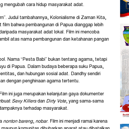
g mengubah cara hidup masyarakat adat.
ern”. Judul tambahannya, Kolonialisme di Zaman Kita,
 film bahwa pembangunan di Papua dianggap lebih
 daripada masyarakat adat lokal. Film ini mencoba
iambil atas nama pembangunan dan ketahanan pangan
mbol. Nama “Pesta Babi” bukan tentang agama, tetapi
Muyu di Papua. Dalam budaya beberapa suku Papua,
entitas, dan hubungan sosial adat. Dandhy sendiri
itan dengan penghinaan agama tertentu.
y. Film ini juga merupakan kelanjutan gaya dokumenter
embuat
Sexy Killers
dan
Dirty Vote
, yang sama-sama
an dampaknya terhadap masyarakat.
ra
nonton bareng
,
nobar
. Film ini menjadi ramai karena
s maupun komunitas dibubarkan aparat atau dibatalkan.