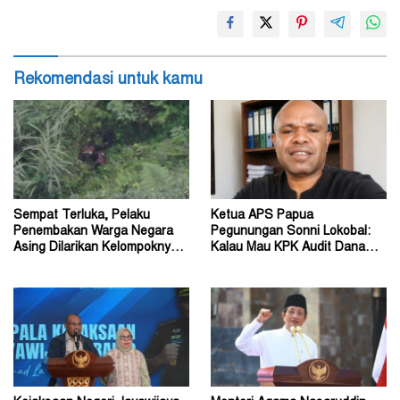
Rekomendasi untuk kamu
Sempat Terluka, Pelaku
Ketua APS Papua
Penembakan Warga Negara
Pegunungan Sonni Lokobal:
Asing Dilarikan Kelompoknya
Kalau Mau KPK Audit Dana
ke Dalam Hutan
Otsus Seluruh Tanah Papua