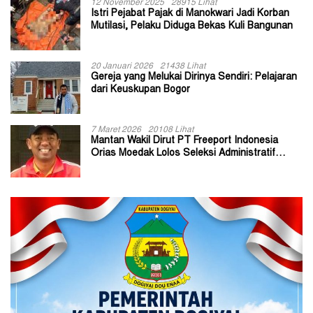
12 November 2025
28915 Lihat
Istri Pejabat Pajak di Manokwari Jadi Korban
Mutilasi, Pelaku Diduga Bekas Kuli Bangunan
20 Januari 2026
21438 Lihat
Gereja yang Melukai Dirinya Sendiri: Pelajaran
dari Keuskupan Bogor
7 Maret 2026
20108 Lihat
Mantan Wakil Dirut PT Freeport Indonesia
Orias Moedak Lolos Seleksi Administratif
Calon ADK OJK