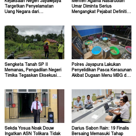
Kejaksaan Negeri Jayawijaya
Menteri Agama Nasaruddin
Targetkan Penyelamatan
Umar Diminta Serius
Uang Negara dari
Mengangkat Pejabat Definitif
Penanganan Perkara Korupsi
Dirjen Bimas Katolik
Sengketa Tanah SP II
Polres Jayapura Lakukan
Memanas, Pengadilan Negeri
Penyelidikan Pasca Keracunan
Timika Tegaskan Eksekusi
Akibat Dugaan Menu MBG di
Bukan Pemeriksaan Ulang
Depapre
Sekda Yosua Noak Douw
Darius Sabon Rain: 19 Finalis
Ingatkan ASN Tolikara Tidak
Bersaing Memasuki Tahap