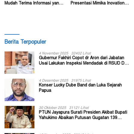
Mudah Terima Informasi yang
Presentasi Mimika Inovation
Belum Akurat
Week 2026
Berita Terpopuler
4 November 2025
32402 Lihat
Gubernur Fakhiri Copot dr Aron dari Jabatan
Usai Lakukan Inspeksi Mendadak di RSUD Dok
II Jayapura
4 Desember 2025
31975 Lihat
Konser Lucky Dube Band dan Luka Sejarah
Papua
30 Oktober 2025
31121 Lihat
PTUN Jayapura Surati Presiden Akibat Bupati
Yahukimo Abaikan Putusan Gugatan 139
Kepala Kampung