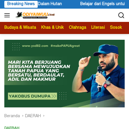
Langsung
ajar dari Engels untuk Karl Marx
Breaking News
Peace Literacy Papua Gelar
ke
konten
Budaya & Wisata
Khas & Unik
Olahraga
Literasi
Sosok
B
Beranda
DAERAH
DAERAH