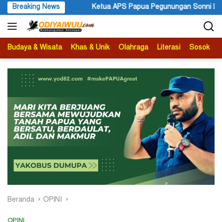
Langsung
Papua Pegunungan Sonni Lokobal: Kalau Mau KPK Audit Dana Otsus
Breaking News
ke
konten
Budaya & Wisata
Khas & Unik
Olahraga
Literasi
Sosok
B
Beranda
OPINI
OPINI