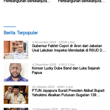
Pembangunan Berkelanjutan?
Pembangunan Berkelanjutan?
(2)
(1)
Berita Terpopuler
4 November 2025
32239 Lihat
Gubernur Fakhiri Copot dr Aron dari Jabatan
Usai Lakukan Inspeksi Mendadak di RSUD Dok
II Jayapura
4 Desember 2025
31813 Lihat
Konser Lucky Dube Band dan Luka Sejarah
Papua
30 Oktober 2025
30951 Lihat
PTUN Jayapura Surati Presiden Akibat Bupati
Yahukimo Abaikan Putusan Gugatan 139
Kepala Kampung
12 November 2025
28739 Lihat