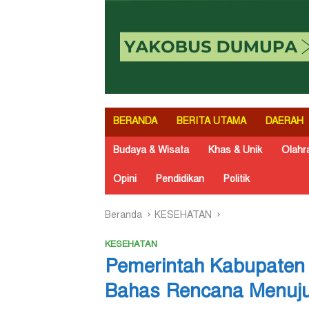
BERANDA
BERITA UTAMA
DAERAH
Budaya & Wisata
Khas & Unik
Olahr
Opini
Pendidikan
Politik
Beranda
KESEHATAN
KESEHATAN
Pemerintah Kabupaten
Bahas Rencana Menuj