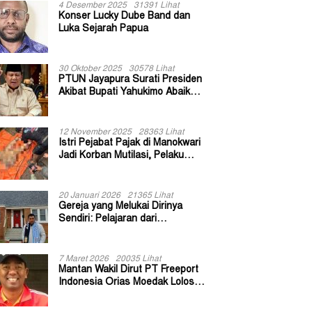
4 Desember 2025
31391 Lihat
Konser Lucky Dube Band dan
Luka Sejarah Papua
30 Oktober 2025
30578 Lihat
PTUN Jayapura Surati Presiden
Akibat Bupati Yahukimo Abaikan
Putusan Gugatan 139 Kepala
Kampung
12 November 2025
28363 Lihat
Istri Pejabat Pajak di Manokwari
Jadi Korban Mutilasi, Pelaku
Diduga Bekas Kuli Bangunan
20 Januari 2026
21365 Lihat
Gereja yang Melukai Dirinya
Sendiri: Pelajaran dari
Keuskupan Bogor
7 Maret 2026
20035 Lihat
Mantan Wakil Dirut PT Freeport
Indonesia Orias Moedak Lolos
Seleksi Administratif Calon ADK
OJK