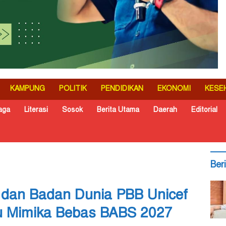
KAMPUNG
POLITIK
PENDIDIKAN
EKONOMI
KESE
aga
Literasi
Sosok
Berita Utama
Daerah
Editorial
Ber
 dan Badan Dunia PBB Unicef
u Mimika Bebas BABS 2027