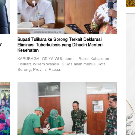
Bupati Tolikara ke Sorong Terkait Deklarasi
7
Eliminasi Tuberkulosis yang Dihadiri Menteri
Kesehatan
KARUBAGA, ODIYAIWUU.com — Bupati Kabupaten
Tolikara Willem Wandik, S.Sos akan menuju Kota
Sorong, Provinsi Papua…