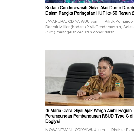
Kodam Cenderawasih Gelar Aksi Donor Darah
Dalam Rangka Peringatan HUT ke-63 Tahun 
JAYAPURA, ODIYAIWUU.com — Pihak Komando
Daerah Militer (Kodam) XVII/Cenderawasih, Selas
(12/5) menggelar kegiatan donor darah…
dr Maria Clara Giyai Ajak Warga Ambil Bagian
Perampungan Pembangunan RSUD Type C di
Dogiyai
MOWANEMANI, ODIYAIWUU.com — Direktur Rum