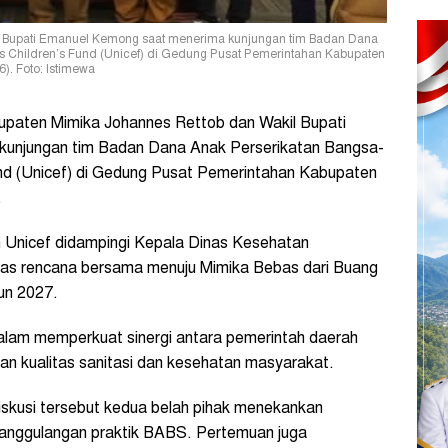
l Bupati Emanuel Kemong saat menerima kunjungan tim Badan Dana
ns Children’s Fund (Unicef) di Gedung Pusat Pemerintahan Kabupaten
). Foto: Istimewa
paten Mimika Johannes Rettob dan Wakil Bupati
kunjungan tim Badan
Dana Anak Perserikatan Bangsa-
und (Unicef) di Gedung Pusat Pemerintahan Kabupaten
.
 Unicef didampingi Kepala Dinas Kesehatan
s rencana bersama menuju Mimika Bebas dari Buang
un 2027.
dalam memperkuat sinergi antara pemerintah daerah
n kualitas sanitasi dan kesehatan masyarakat.
skusi tersebut kedua belah pihak menekankan
nanggulangan praktik BABS. Pertemuan juga