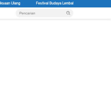
Budaya Lembah Baliem Resmi Dibuka, Momentum Melestarikan Budaya 