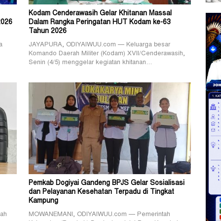
Kodam Cenderawasih Gelar Khitanan Massal
2026
Dalam Rangka Peringatan HUT Kodam ke-63
Tahun 2026
a
JAYAPURA, ODIYAIWUU.com — Keluarga besar
Komando Daerah Militer (Kodam) XVII/Cenderawasih,
Senin (4/5) menggelar kegiatan khitanan…
Pemkab Dogiyai Gandeng BPJS Gelar Sosialisasi
dan Pelayanan Kesehatan Terpadu di Tingkat
Kampung
ah
MOWANEMANI, ODIYAIWUU.com — Pemerintah