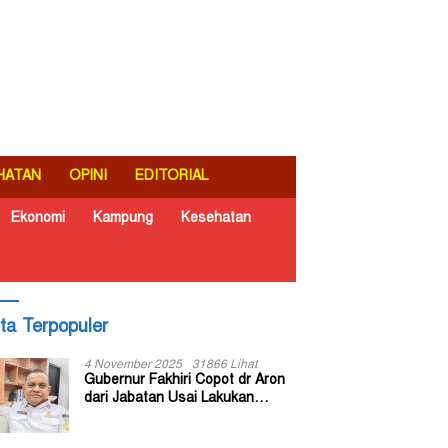
HATAN
OPINI
EDITORIAL
Ekonomi
Kampung
Kesehatan
ita Terpopuler
4 November 2025
31866 Lihat
Gubernur Fakhiri Copot dr Aron
dari Jabatan Usai Lakukan
Inspeksi Mendadak di RSUD Dok
II Jayapura