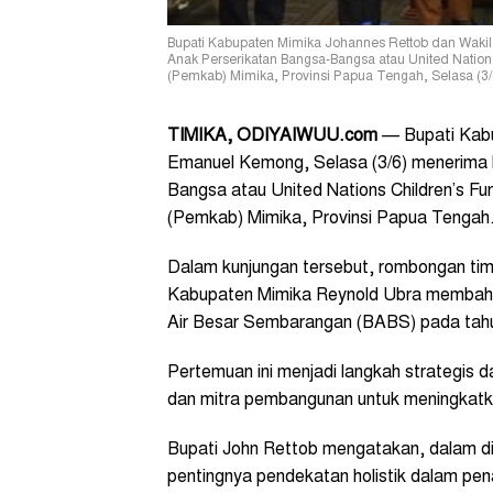
Bupati Kabupaten Mimika Johannes Rettob dan Waki
Anak Perserikatan Bangsa-Bangsa atau United Natio
(Pemkab) Mimika, Provinsi Papua Tengah, Selasa (3/6
TIMIKA, ODIYAIWUU.com
— Bupati Kabu
Emanuel Kemong, Selasa (3/6) menerima 
Bangsa atau
United Nations Children’s F
(Pemkab) Mimika, Provinsi Papua Tengah
Dalam kunjungan tersebut, rombongan tim
Kabupaten Mimika Reynold Ubra membaha
Air Besar Sembarangan (BABS) pada tah
Pertemuan ini menjadi langkah strategis 
dan mitra pembangunan untuk meningkatka
Bupati John Rettob mengatakan, dalam di
pentingnya pendekatan holistik dalam pe