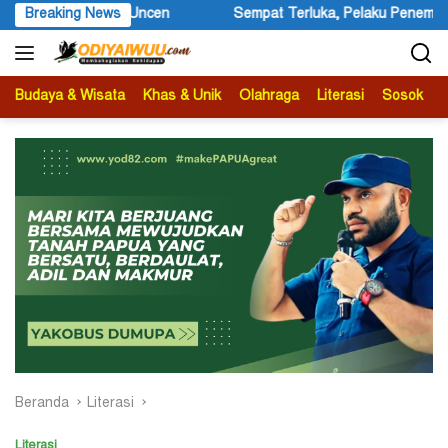
Langsung
Breaking News
Sempat Terluka, Pelaku Penembakan Warga Negara Asing Dilar
ke
konten
Budaya & Wisata
Khas & Unik
Olahraga
Literasi
Sosok
B
Beranda
Literasi
Literasi