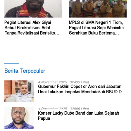
Pegiat Literasi Alex Giyai
MPLS di SMA Negeri 1 Tiom,
Sebut Birokratisasi Adat
Pegiat Literasi Sepi Wanimbo
Tanpa Revitalisasi Berisiko
Serahkan Buku Bertema
Sekadar Simbol
Papua
Berita Terpopuler
4 November 2025
32433 Lihat
Gubernur Fakhiri Copot dr Aron dari Jabatan
Usai Lakukan Inspeksi Mendadak di RSUD Dok
II Jayapura
4 Desember 2025
32009 Lihat
Konser Lucky Dube Band dan Luka Sejarah
Papua