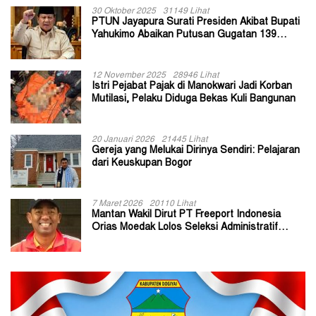
30 Oktober 2025
31149 Lihat
PTUN Jayapura Surati Presiden Akibat Bupati
Yahukimo Abaikan Putusan Gugatan 139
Kepala Kampung
12 November 2025
28946 Lihat
Istri Pejabat Pajak di Manokwari Jadi Korban
Mutilasi, Pelaku Diduga Bekas Kuli Bangunan
20 Januari 2026
21445 Lihat
Gereja yang Melukai Dirinya Sendiri: Pelajaran
dari Keuskupan Bogor
7 Maret 2026
20110 Lihat
Mantan Wakil Dirut PT Freeport Indonesia
Orias Moedak Lolos Seleksi Administratif
Calon ADK OJK