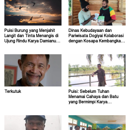
Puisi Burung yang Menjahit
Dinas Kebudayaan dan
Langit dan Tinta Menangis di
Pariwisata Dogiyai Kolaborasi
Ujung Rindu Karya Damianus
dengan Kosapa Kembangkan
Ose Wotan
Taman Baca
Terkutuk
Puisi: Sebelum Tuhan
Menamai Cahaya dan Batu
yang Bermimpi Karya
Damianus Ose Wotan