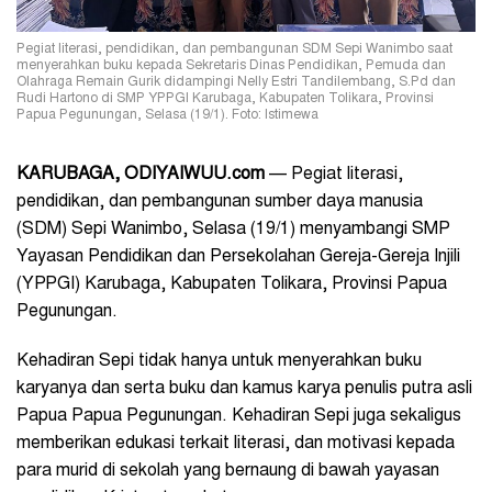
Pegiat literasi, pendidikan, dan pembangunan SDM Sepi Wanimbo saat
menyerahkan buku kepada Sekretaris Dinas Pendidikan, Pemuda dan
Olahraga Remain Gurik didampingi Nelly Estri Tandilembang, S.Pd dan
Rudi Hartono di SMP YPPGI Karubaga, Kabupaten Tolikara, Provinsi
Papua Pegunungan, Selasa (19/1). Foto: Istimewa
KARUBAGA, ODIYAIWUU.com
— Pegiat literasi,
pendidikan, dan pembangunan sumber daya manusia
(SDM) Sepi Wanimbo, Selasa (19/1) menyambangi SMP
Yayasan Pendidikan dan Persekolahan Gereja-Gereja Injili
(YPPGI) Karubaga, Kabupaten Tolikara, Provinsi Papua
Pegunungan.
Kehadiran Sepi tidak hanya untuk menyerahkan buku
karyanya dan serta buku dan kamus karya penulis putra asli
Papua Papua Pegunungan. Kehadiran Sepi juga sekaligus
memberikan edukasi terkait literasi, dan motivasi kepada
para murid di sekolah yang bernaung di bawah yayasan