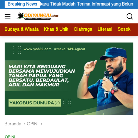
Langsung
Mudah Terima Informasi yang Belum Akurat
Breaking News
Darius Sabon Ra
ke
konten
Budaya & Wisata
Khas & Unik
Olahraga
Literasi
Sosok
B
Beranda
OPINI
OPINI