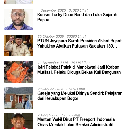
4 Desember 2025
31026 Lihat
Konser Lucky Dube Band dan Luka Sejarah
Papua
30 Oktober 2025
30260 Lihat
PTUN Jayapura Surati Presiden Akibat Bupati
Yahukimo Abaikan Putusan Gugatan 139
Kepala Kampung
12 November 2025
28008 Lihat
Istri Pejabat Pajak di Manokwari Jadi Korban
Mutilasi, Pelaku Diduga Bekas Kuli Bangunan
20 Januari 2026
21310 Lihat
Gereja yang Melukai Dirinya Sendiri: Pelajaran
dari Keuskupan Bogor
7 Maret 2026
19993 Lihat
Mantan Wakil Dirut PT Freeport Indonesia
Orias Moedak Lolos Seleksi Administratif