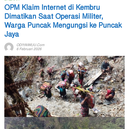
OPM Klaim Internet di Kembru
Dimatikan Saat Operasi Militer,
Warga Puncak Mengungsi ke Puncak
Jaya
ODIYAIWUU.com
6 Februari 2026