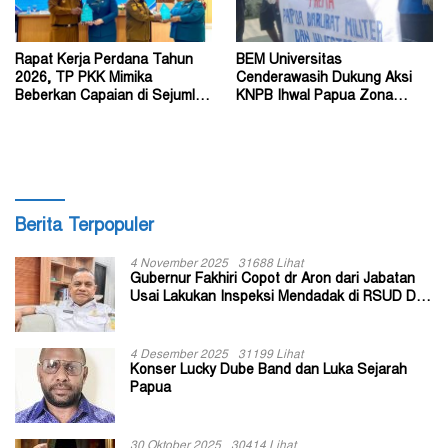
Rapat Kerja Perdana Tahun
BEM Universitas
2026, TP PKK Mimika
Cenderawasih Dukung Aksi
Beberkan Capaian di Sejumlah
KNPB Ihwal Papua Zona
Sektor Strategis
Darurat Militer dan
Kemanusiaan
Berita Terpopuler
4 November 2025
31688 Lihat
Gubernur Fakhiri Copot dr Aron dari Jabatan
Usai Lakukan Inspeksi Mendadak di RSUD Dok
II Jayapura
4 Desember 2025
31199 Lihat
Konser Lucky Dube Band dan Luka Sejarah
Papua
30 Oktober 2025
30414 Lihat