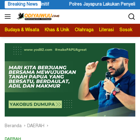
Langsung
initif
Breaking News
Polres Jayapura Lakukan Penyelidikan Pasca Kerac
ke
konten
Budaya & Wisata
Khas & Unik
Olahraga
Literasi
Sosok
B
Beranda
DAERAH
DAERAH