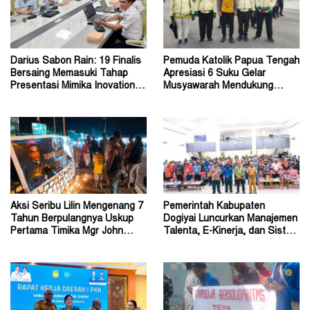
Darius Sabon Rain: 19 Finalis
Pemuda Katolik Papua Tengah
Bersaing Memasuki Tahap
Apresiasi 6 Suku Gelar
Presentasi Mimika Inovation
Musyawarah Mendukung
Week 2026
Perda Jadi Acuan Dewan
Aksi Seribu Lilin Mengenang 7
Pemerintah Kabupaten
Tahun Berpulangnya Uskup
Dogiyai Luncurkan Manajemen
Pertama Timika Mgr John
Talenta, E-Kinerja, dan Sistem
Philip Saklil, Pr
Dokumen Digital