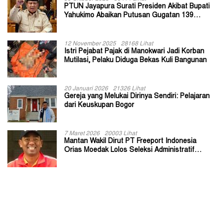
PTUN Jayapura Surati Presiden Akibat Bupati
Yahukimo Abaikan Putusan Gugatan 139
Kepala Kampung
12 November 2025
28168 Lihat
Istri Pejabat Pajak di Manokwari Jadi Korban
Mutilasi, Pelaku Diduga Bekas Kuli Bangunan
20 Januari 2026
21326 Lihat
Gereja yang Melukai Dirinya Sendiri: Pelajaran
dari Keuskupan Bogor
7 Maret 2026
20003 Lihat
Mantan Wakil Dirut PT Freeport Indonesia
Orias Moedak Lolos Seleksi Administratif
Calon ADK OJK