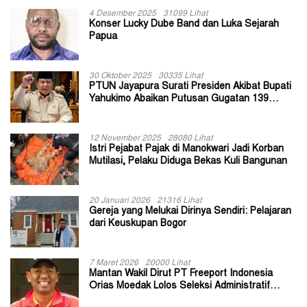
4 Desember 2025
31099 Lihat
Konser Lucky Dube Band dan Luka Sejarah
Papua
30 Oktober 2025
30335 Lihat
PTUN Jayapura Surati Presiden Akibat Bupati
Yahukimo Abaikan Putusan Gugatan 139
Kepala Kampung
12 November 2025
28080 Lihat
Istri Pejabat Pajak di Manokwari Jadi Korban
Mutilasi, Pelaku Diduga Bekas Kuli Bangunan
20 Januari 2026
21316 Lihat
Gereja yang Melukai Dirinya Sendiri: Pelajaran
dari Keuskupan Bogor
7 Maret 2026
20000 Lihat
Mantan Wakil Dirut PT Freeport Indonesia
Orias Moedak Lolos Seleksi Administratif
Calon ADK OJK