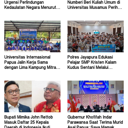
Urgensi Perlindungan
Numberi Beri Kuliah Umum di
Kedaulatan Negara Menurut
Universitas Musamus Perihal
Hukum Internasional
Energi Nasional
Universitas Internasional
Polres Jayapura Edukasi
Papua Jalin Kerja Sama
Pelajar SMP Kristen Kalam
dengan Lima Kampung Mitra di
Kudus Sentani Melalui
Papua Nugini
Program Police Goes to
School
Bupati Mimika John Rettob
Gubernur Khofifah Indar
Masuk Daftar 25 Kepala
Parawansa Saat Terima Murid
Daerah di Indonesia Ikuti
Asal Papua: Saya Mamak