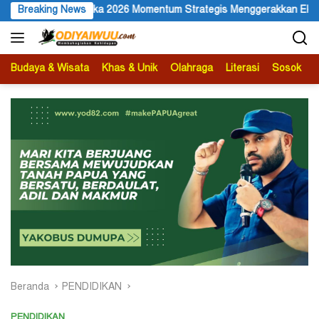
Langsung
026 Momentum Strategis Menggerakkan Ekonomi Warga
Breaking News
Membu
ke
konten
Budaya & Wisata
Khas & Unik
Olahraga
Literasi
Sosok
B
Beranda
PENDIDIKAN
PENDIDIKAN