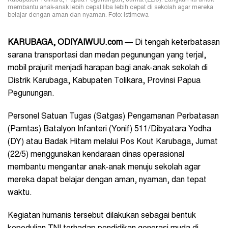
Kabupaten Tolikara, Papua Pegunungan, Jumat (22/5). Langkah itu untuk
membantu anak-anak lebih cepat tiba lebih cepat di sekolah agar mereka
belajar dengan aman dan nyaman. Foto: Istimewa
KARUBAGA, ODIYAIWUU.com
— Di tengah keterbatasan
sarana transportasi dan medan pegunungan yang terjal,
mobil prajurit menjadi harapan bagi anak-anak sekolah di
Distrik Karubaga, Kabupaten Tolikara, Provinsi Papua
Pegunungan.
Personel Satuan Tugas (Satgas) Pengamanan Perbatasan
(Pamtas) Batalyon Infanteri (Yonif) 511/Dibyatara Yodha
(DY) atau Badak Hitam melalui Pos Kout Karubaga, Jumat
(22/5) menggunakan kendaraan dinas operasional
membantu mengantar anak-anak menuju sekolah agar
mereka dapat belajar dengan aman, nyaman, dan tepat
waktu.
Kegiatan humanis tersebut dilakukan sebagai bentuk