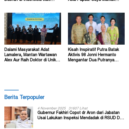
Kursus Lemhannas
Kalian di Jawa Timur
Dalami Masyarakat Adat
Kisah Inspiratif Putra Batak
Lamalera, Mantan Wartawan
Aktivis 98 Jonni Hermanto
Alex Aur Raih Doktor di Unika
Mengantar Dua Putranya
Soegijapranata
Menjadi Dokter
Berita Terpopuler
4 November 2025
31607 Lihat
Gubernur Fakhiri Copot dr Aron dari Jabatan
Usai Lakukan Inspeksi Mendadak di RSUD Dok
II Jayapura