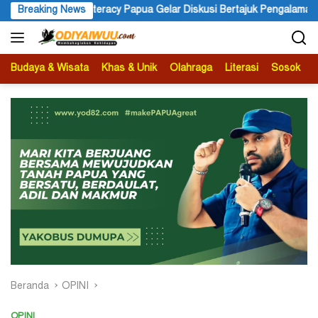
Langsung
teracy Papua Gelar Diskusi Bertajuk Pengalaman Sebagai Sumber Pe
Breaking News
ke
konten
Budaya & Wisata
Khas & Unik
Olahraga
Literasi
Sosok
B
Beranda
OPINI
OPINI