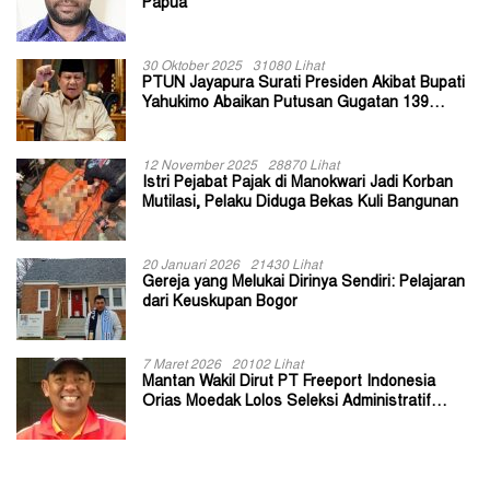
Papua
30 Oktober 2025
31080 Lihat
PTUN Jayapura Surati Presiden Akibat Bupati
Yahukimo Abaikan Putusan Gugatan 139
Kepala Kampung
12 November 2025
28870 Lihat
Istri Pejabat Pajak di Manokwari Jadi Korban
Mutilasi, Pelaku Diduga Bekas Kuli Bangunan
20 Januari 2026
21430 Lihat
Gereja yang Melukai Dirinya Sendiri: Pelajaran
dari Keuskupan Bogor
7 Maret 2026
20102 Lihat
Mantan Wakil Dirut PT Freeport Indonesia
Orias Moedak Lolos Seleksi Administratif
Calon ADK OJK