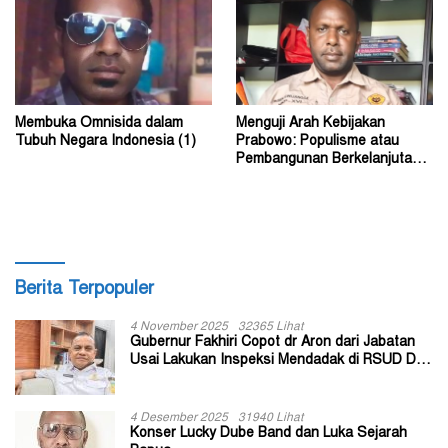
Membuka Omnisida dalam
Menguji Arah Kebijakan
Tubuh Negara Indonesia (1)
Prabowo: Populisme atau
Pembangunan Berkelanjutan?
(2)
Berita Terpopuler
4 November 2025
32365 Lihat
Gubernur Fakhiri Copot dr Aron dari Jabatan
Usai Lakukan Inspeksi Mendadak di RSUD Dok
II Jayapura
4 Desember 2025
31940 Lihat
Konser Lucky Dube Band dan Luka Sejarah