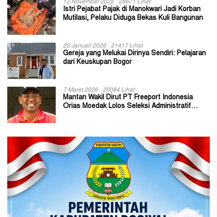
12 November 2025
28671 Lihat
Istri Pejabat Pajak di Manokwari Jadi Korban
Mutilasi, Pelaku Diduga Bekas Kuli Bangunan
20 Januari 2026
21417 Lihat
Gereja yang Melukai Dirinya Sendiri: Pelajaran
dari Keuskupan Bogor
7 Maret 2026
20084 Lihat
Mantan Wakil Dirut PT Freeport Indonesia
Orias Moedak Lolos Seleksi Administratif
Calon ADK OJK