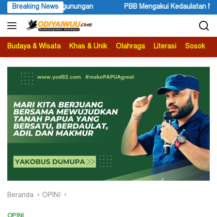
Langsung
PBB Mengakui Kedaulatan Negara Maluku Selatan (2)
Breaking News
Ke
ke
konten
Budaya & Wisata
Khas & Unik
Olahraga
Literasi
Sosok
B
Beranda
OPINI
OPINI