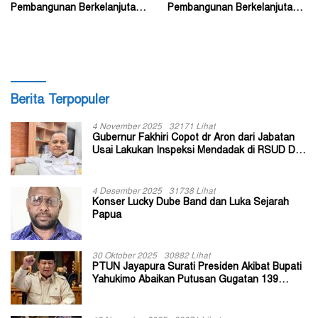
Pembangunan Berkelanjutan?
Pembangunan Berkelanjutan?
(2)
(1)
Berita Terpopuler
4 November 2025
32171 Lihat
Gubernur Fakhiri Copot dr Aron dari Jabatan
Usai Lakukan Inspeksi Mendadak di RSUD Dok
II Jayapura
4 Desember 2025
31738 Lihat
Konser Lucky Dube Band dan Luka Sejarah
Papua
30 Oktober 2025
30882 Lihat
PTUN Jayapura Surati Presiden Akibat Bupati
Yahukimo Abaikan Putusan Gugatan 139
Kepala Kampung