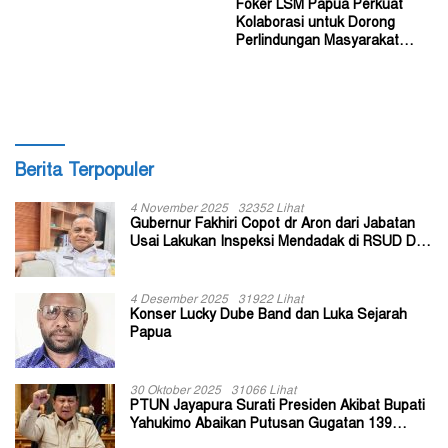
Foker LSM Papua Perkuat
Kolaborasi untuk Dorong
Perlindungan Masyarakat
Hukum Adat
Berita Terpopuler
4 November 2025
32352 Lihat
Gubernur Fakhiri Copot dr Aron dari Jabatan
Usai Lakukan Inspeksi Mendadak di RSUD Dok
II Jayapura
4 Desember 2025
31922 Lihat
Konser Lucky Dube Band dan Luka Sejarah
Papua
30 Oktober 2025
31066 Lihat
PTUN Jayapura Surati Presiden Akibat Bupati
Yahukimo Abaikan Putusan Gugatan 139
Kepala Kampung