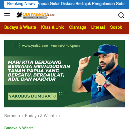
Langsung
 Bertajuk Pengalaman Sebagai Sumber Pengetahuan
Breaking News
Ketua A
ke
konten
Budaya & Wisata
Khas & Unik
Olahraga
Literasi
Sosok
B
Beranda
Budaya & Wisata
Budaya & Wisata