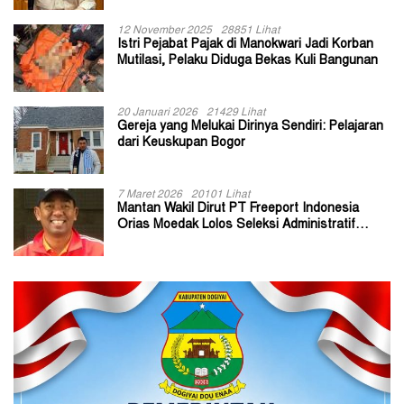
12 November 2025
28851 Lihat
Istri Pejabat Pajak di Manokwari Jadi Korban
Mutilasi, Pelaku Diduga Bekas Kuli Bangunan
20 Januari 2026
21429 Lihat
Gereja yang Melukai Dirinya Sendiri: Pelajaran
dari Keuskupan Bogor
7 Maret 2026
20101 Lihat
Mantan Wakil Dirut PT Freeport Indonesia
Orias Moedak Lolos Seleksi Administratif
Calon ADK OJK