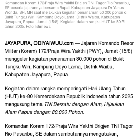
Komandan Korem 172/Praja Wira Yakthi Brigjen TNI Tagor Rio Pasaribu,
SE beserta jajarannya bersama Bupati Kabupaten Jayapura Dr Yunus
Wonda, SH, MH saat melakukan kegiatan penanaman 80.000 pohon di
Bukit Tungku Wiri, Kampung Doyo Lama, Distrik Waibu, Kabupaten
Jayapura, Papua, Jumat (15/8). Kegiatan dalam rangka HUT ke-80 RI
tahun 2025. Foto: Istimewa
JAYAPURA, ODIYAIWUU.com
—
Jajaran Komando Resor
Militer (Korem) 172/Praja Wira Yakthi (PWY), Jumat (15/8)
menggelar kegiatan penanaman 80.000 pohon di Bukit
Tungku Wiri, Kampung Doyo Lama, Distrik Waibu,
Kabupaten Jayapura, Papua.
Kegiatan dalam rangka memperingati Hari Ulang Tahun
(HUT) ke-80 Kemerdekaan Republik Indonesia tahun 2025
mengusung tema
TNI Bersatu dengan Alam, Hijaukan
Alam Papua dengan 80.000 Pohon
.
Komandan Korem 172/Praja Wira Yakthi Brigjen TNI Tagor
Rio Pasaribu, SE dalam sambutannya mengatakan,