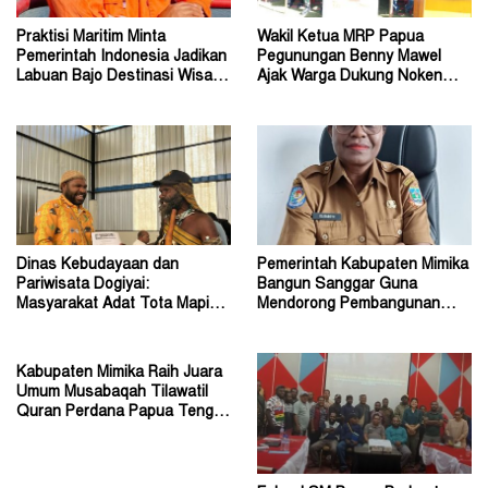
Praktisi Maritim Minta
Wakil Ketua MRP Papua
Pemerintah Indonesia Jadikan
Pegunungan Benny Mawel
Labuan Bajo Destinasi Wisata
Ajak Warga Dukung Noken
Pernikahan Dunia
sebagai Warisan Budaya
Dinas Kebudayaan dan
Pemerintah Kabupaten Mimika
Pariwisata Dogiyai:
Bangun Sanggar Guna
Masyarakat Adat Tota Mapiha
Mendorong Pembangunan
Mitra Pemerintah
Seni dan Budaya
Kabupaten Mimika Raih Juara
Umum Musabaqah Tilawatil
Quran Perdana Papua Tengah
Tahun 2026