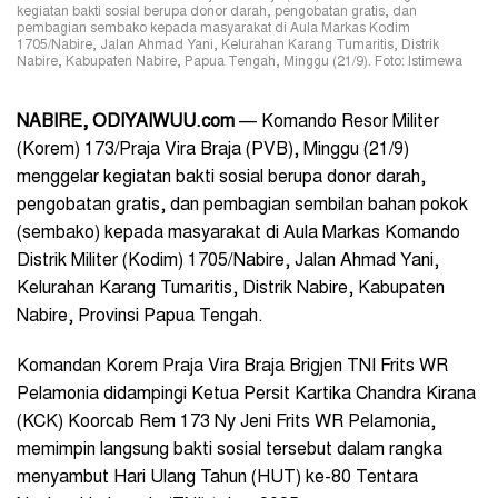
kegiatan bakti sosial berupa donor darah, pengobatan gratis, dan
pembagian sembako kepada masyarakat di Aula Markas Kodim
1705/Nabire, Jalan Ahmad Yani, Kelurahan Karang Tumaritis, Distrik
Nabire, Kabupaten Nabire, Papua Tengah, Minggu (21/9). Foto: Istimewa
NABIRE, ODIYAIWUU.com
— Komando Resor Militer
(Korem) 173/Praja Vira Braja (PVB), Minggu (21/9)
menggelar kegiatan bakti sosial berupa donor darah,
pengobatan gratis, dan pembagian sembilan bahan pokok
(sembako) kepada masyarakat di Aula Markas Komando
Distrik Militer (Kodim) 1705/Nabire, Jalan Ahmad Yani,
Kelurahan Karang Tumaritis, Distrik Nabire, Kabupaten
Nabire, Provinsi Papua Tengah.
Komandan Korem Praja Vira Braja Brigjen TNI Frits WR
Pelamonia didampingi Ketua Persit Kartika Chandra Kirana
(KCK) Koorcab Rem 173 Ny Jeni Frits WR Pelamonia,
memimpin langsung bakti sosial tersebut dalam rangka
menyambut Hari Ulang Tahun (HUT) ke-80 Tentara