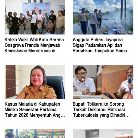
Ketika Wakil Wali Kota Serena
Anggota Polres Jayapura
Cosgrova Francis Menjawab
Sigap Padamkan Api dan
Kemiskinan Menstruasi di
Bersihkan Tumpukan Sampah
Kota Kupang
Saat Patroli Rutin
Kasus Malaria di Kabupaten
Bupati Tolikara ke Sorong
Mimika Semester Pertama
Terkait Deklarasi Eliminasi
Tahun 2026 Menyentuh Angka
Tuberkulosis yang Dihadiri
86.747 Kasus
Menteri Kesehatan