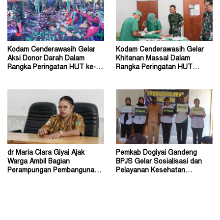
Kodam Cenderawasih Gelar
Kodam Cenderawasih Gelar
Aksi Donor Darah Dalam
Khitanan Massal Dalam
Rangka Peringatan HUT ke-63
Rangka Peringatan HUT
Tahun 2026
Kodam ke-63 Tahun 2026
dr Maria Clara Giyai Ajak
Pemkab Dogiyai Gandeng
Warga Ambil Bagian
BPJS Gelar Sosialisasi dan
Perampungan Pembangunan
Pelayanan Kesehatan
RSUD Type C di Dogiyai
Terpadu di Tingkat Kampung