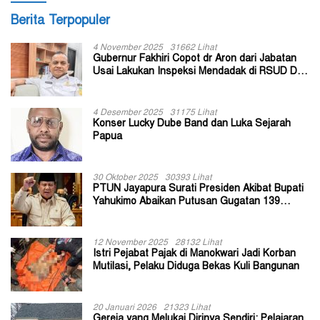
Berita Terpopuler
4 November 2025
31662 Lihat
Gubernur Fakhiri Copot dr Aron dari Jabatan
Usai Lakukan Inspeksi Mendadak di RSUD Dok
II Jayapura
4 Desember 2025
31175 Lihat
Konser Lucky Dube Band dan Luka Sejarah
Papua
30 Oktober 2025
30393 Lihat
PTUN Jayapura Surati Presiden Akibat Bupati
Yahukimo Abaikan Putusan Gugatan 139
Kepala Kampung
12 November 2025
28132 Lihat
Istri Pejabat Pajak di Manokwari Jadi Korban
Mutilasi, Pelaku Diduga Bekas Kuli Bangunan
20 Januari 2026
21323 Lihat
Gereja yang Melukai Dirinya Sendiri: Pelajaran