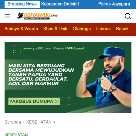
Langsung
itif
Breaking News
Polres Jayapura Lakukan Penyelidikan Pasca Keracun
ke
konten
Budaya & Wisata
Khas & Unik
Olahraga
Literasi
Sosok
B
Beranda
KESEHATAN
KESEHATAN