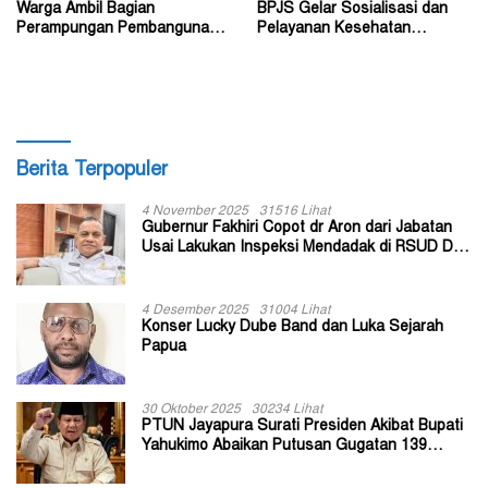
Warga Ambil Bagian
BPJS Gelar Sosialisasi dan
Perampungan Pembangunan
Pelayanan Kesehatan
RSUD Type C di Dogiyai
Terpadu di Tingkat Kampung
Berita Terpopuler
4 November 2025
31516 Lihat
Gubernur Fakhiri Copot dr Aron dari Jabatan
Usai Lakukan Inspeksi Mendadak di RSUD Dok
II Jayapura
4 Desember 2025
31004 Lihat
Konser Lucky Dube Band dan Luka Sejarah
Papua
30 Oktober 2025
30234 Lihat
PTUN Jayapura Surati Presiden Akibat Bupati
Yahukimo Abaikan Putusan Gugatan 139
Kepala Kampung