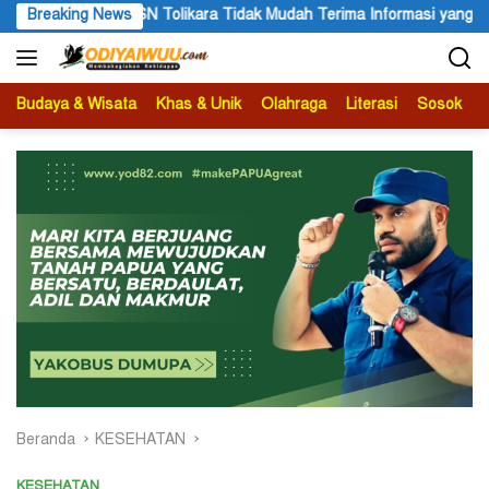
Langsung
rima Informasi yang Belum Akurat
Breaking News
Darius Sabon Rain: 19 Fi
ke
konten
Budaya & Wisata
Khas & Unik
Olahraga
Literasi
Sosok
B
Beranda
KESEHATAN
KESEHATAN