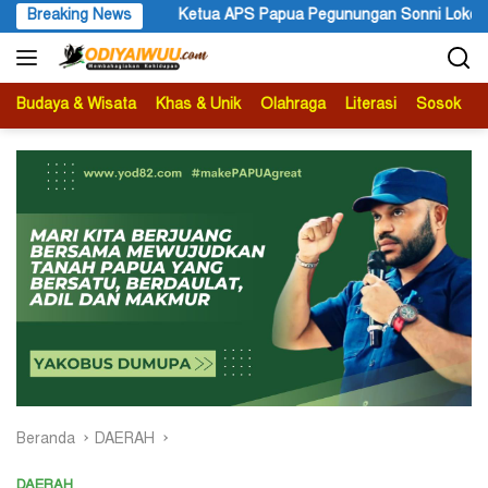
Langsung
 Papua Pegunungan Sonni Lokobal: Kalau Mau KPK Audit Dana Otsu
Breaking News
ke
konten
Budaya & Wisata
Khas & Unik
Olahraga
Literasi
Sosok
B
Beranda
DAERAH
DAERAH