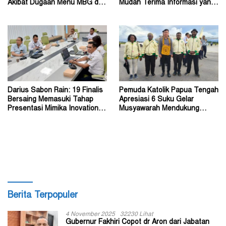
Akibat Dugaan Menu MBG di
Mudah Terima Informasi yang
Depapre
Belum Akurat
Darius Sabon Rain: 19 Finalis
Pemuda Katolik Papua Tengah
Bersaing Memasuki Tahap
Apresiasi 6 Suku Gelar
Presentasi Mimika Inovation
Musyawarah Mendukung
Week 2026
Perda Jadi Acuan Dewan
Berita Terpopuler
4 November 2025
32230 Lihat
Gubernur Fakhiri Copot dr Aron dari Jabatan