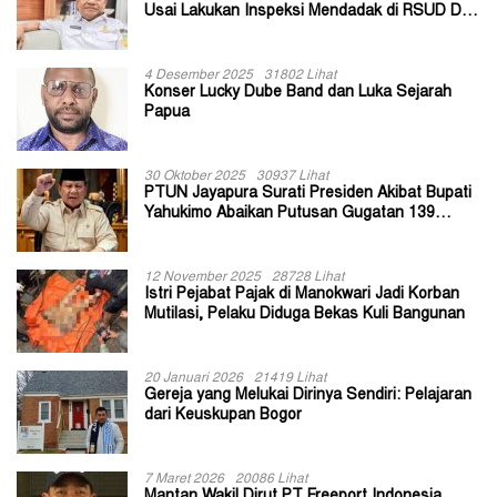
Usai Lakukan Inspeksi Mendadak di RSUD Dok
II Jayapura
4 Desember 2025
31802 Lihat
Konser Lucky Dube Band dan Luka Sejarah
Papua
30 Oktober 2025
30937 Lihat
PTUN Jayapura Surati Presiden Akibat Bupati
Yahukimo Abaikan Putusan Gugatan 139
Kepala Kampung
12 November 2025
28728 Lihat
Istri Pejabat Pajak di Manokwari Jadi Korban
Mutilasi, Pelaku Diduga Bekas Kuli Bangunan
20 Januari 2026
21419 Lihat
Gereja yang Melukai Dirinya Sendiri: Pelajaran
dari Keuskupan Bogor
7 Maret 2026
20086 Lihat
Mantan Wakil Dirut PT Freeport Indonesia