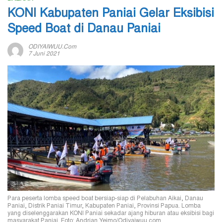
KONI Kabupaten Paniai Gelar Eksibisi
Speed Boat di Danau Paniai
ODIYAIWUU.com
7 Juni 2021
Para peserta lomba speed boat bersiap-siap di Pelabuhan Aikai, Danau
Paniai, Distrik Paniai Timur, Kabupaten Paniai, Provinsi Papua. Lomba
yang diselenggarakan KONI Paniai sekadar ajang hiburan atau eksibisi bagi
masyarakat Paniai. Foto: Andrian Yeimo/Odiyaiwuu.com.