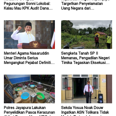
Pegunungan Sonni Lokobal:
Targetkan Penyelamatan
Kalau Mau KPK Audit Dana
Uang Negara dari
Otsus Seluruh Tanah Papua
Penanganan Perkara Korupsi
Menteri Agama Nasaruddin
Sengketa Tanah SP II
Umar Diminta Serius
Memanas, Pengadilan Negeri
Mengangkat Pejabat Definitif
Timika Tegaskan Eksekusi
Dirjen Bimas Katolik
Bukan Pemeriksaan Ulang
Polres Jayapura Lakukan
Sekda Yosua Noak Douw
Penyelidikan Pasca Keracunan
Ingatkan ASN Tolikara Tidak