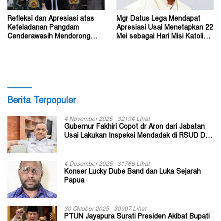
Refleksi dan Apresiasi atas
Mgr Datus Lega Mendapat
Keteladanan Pangdam
Apresiasi Usai Menetapkan 22
Cenderawasih Mendorong
Mei sebagai Hari Misi Katolik
Perdamaian di Wamena
di Tanah Papua
Berita Terpopuler
4 November 2025
32194 Lihat
Gubernur Fakhiri Copot dr Aron dari Jabatan
Usai Lakukan Inspeksi Mendadak di RSUD Dok
II Jayapura
4 Desember 2025
31766 Lihat
Konser Lucky Dube Band dan Luka Sejarah
Papua
30 Oktober 2025
30907 Lihat
PTUN Jayapura Surati Presiden Akibat Bupati