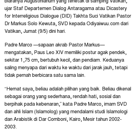
biaranya Augustinianum yang terletak di samping Vatikan,”
ujar Staf Departemen Dialog Antaragama atau Dicastery
for Interreligious Dialogue (DID) Takhta Suci Vatikan Pastor
Dr Markus Solo Kewuta, SVD kepada Odiyaiwuu.com dari
Vatikan, Jumat (9/5) dini hari.
Padre Marco —sapaan akrab Pastor Markus—
mengatakan,
Paus Leo XIV
memiliki postur agak pendek,
sekitar 1,75 cm, bertubuh kecil, dan pendiam. Keduanya
saling menyapa dari waktu ke waktu dari jarak jauh, tetapi
tidak pernah berbicara satu sama lain.
“Hemat saya, beliau adalah pilihan yang baik. Beliau dikenal
sebagai orang yang sederhana, rendah hati, sosial dan
berpihak pada kebenaran,” kata Padre Marco, imam SVD
dan ahli Islam (Islamolog) yang mendalami
studi Islamologi
dan Arabistik di Dar Comboni, Kairo, Mesir tahun 2002-
2003.