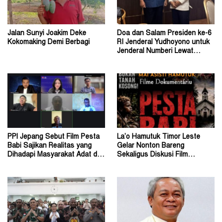
Jalan Sunyi Joakim Deke
Doa dan Salam Presiden ke-6
Kokomaking Demi Berbagi
RI Jenderal Yudhoyono untuk
Jenderal Numberi Lewat
Profesor Numberi
PPI Jepang Sebut Film Pesta
La’o Hamutuk Timor Leste
Babi Sajikan Realitas yang
Gelar Nonton Bareng
Dihadapi Masyarakat Adat di
Sekaligus Diskusi Film
Tanah Papua
Dokumenter Pesta Babi