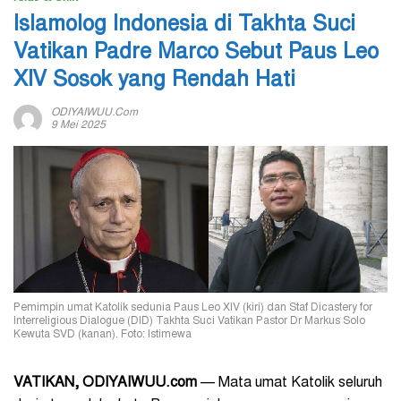
Islamolog Indonesia di Takhta Suci
Vatikan Padre Marco Sebut Paus Leo
XIV Sosok yang Rendah Hati
ODIYAIWUU.com
9 Mei 2025
Pemimpin umat Katolik sedunia Paus Leo XIV (kiri) dan Staf Dicastery for
Interreligious Dialogue (DID) Takhta Suci Vatikan Pastor Dr Markus Solo
Kewuta SVD (kanan). Foto: Istimewa
VATIKAN, ODIYAIWUU.com
— Mata umat Katolik seluruh