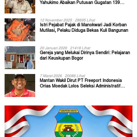
Yahukimo Abaikan Putusan Gugatan 139
Kepala Kampung
12 November 2025
28695 Lihat
Istri Pejabat Pajak di Manokwari Jadi Korban
Mutilasi, Pelaku Diduga Bekas Kuli Bangunan
20 Januari 2026
21418 Lihat
Gereja yang Melukai Dirinya Sendiri: Pelajaran
dari Keuskupan Bogor
7 Maret 2026
20086 Lihat
Mantan Wakil Dirut PT Freeport Indonesia
Orias Moedak Lolos Seleksi Administratif
Calon ADK OJK