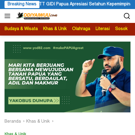
Langsung
asi Setahun Kepemimpinan Gubernur dan Wakil Gubernur Papua Pe
Breaking News
ke
konten
Budaya & Wisata
Khas & Unik
Olahraga
Literasi
Sosok
B
Beranda
Khas & Unik
Khas & Unik