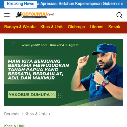
Langsung
tahun Kepemimpinan Gubernur dan Wakil Gubernur Papua Pegunung
Breaking News
ke
konten
Budaya & Wisata
Khas & Unik
Olahraga
Literasi
Sosok
B
Beranda
Khas & Unik
Khas & Unik