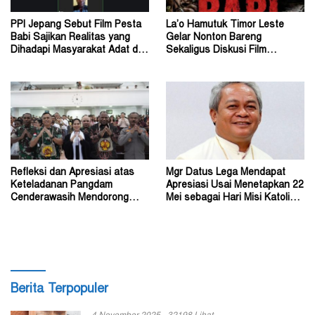
PPI Jepang Sebut Film Pesta
La’o Hamutuk Timor Leste
Babi Sajikan Realitas yang
Gelar Nonton Bareng
Dihadapi Masyarakat Adat di
Sekaligus Diskusi Film
Tanah Papua
Dokumenter Pesta Babi
Refleksi dan Apresiasi atas
Mgr Datus Lega Mendapat
Keteladanan Pangdam
Apresiasi Usai Menetapkan 22
Cenderawasih Mendorong
Mei sebagai Hari Misi Katolik
Perdamaian di Wamena
di Tanah Papua
Berita Terpopuler