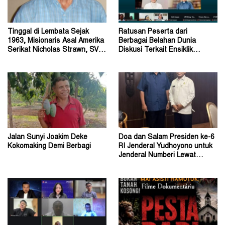
Tinggal di Lembata Sejak
Ratusan Peserta dari
1963, Misionaris Asal Amerika
Berbagai Belahan Dunia
Serikat Nicholas Strawn, SVD
Diskusi Terkait Ensiklik
Tutup Usia
Magnifica Humanitas Paus
Leo
Jalan Sunyi Joakim Deke
Doa dan Salam Presiden ke-6
Kokomaking Demi Berbagi
RI Jenderal Yudhoyono untuk
Jenderal Numberi Lewat
Profesor Numberi