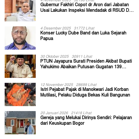
4 November 2025
32198 Lihat
Gubernur Fakhiri Copot dr Aron dari Jabatan
Usai Lakukan Inspeksi Mendadak di RSUD Dok
II Jayapura
4 Desember 2025
31772 Lihat
Konser Lucky Dube Band dan Luka Sejarah
Papua
30 Oktober 2025
30911 Lihat
PTUN Jayapura Surati Presiden Akibat Bupati
Yahukimo Abaikan Putusan Gugatan 139
Kepala Kampung
12 November 2025
28699 Lihat
Istri Pejabat Pajak di Manokwari Jadi Korban
Mutilasi, Pelaku Diduga Bekas Kuli Bangunan
20 Januari 2026
21418 Lihat
Gereja yang Melukai Dirinya Sendiri: Pelajaran
dari Keuskupan Bogor