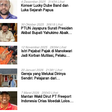
4 Desember 2025
31434 Lihat
Konser Lucky Dube Band dan
Luka Sejarah Papua
30 Oktober 2025
30618 Lihat
PTUN Jayapura Surati Presiden
Akibat Bupati Yahukimo Abaikan
Putusan Gugatan 139 Kepala
Kampung
12 November 2025
28394 Lihat
Istri Pejabat Pajak di Manokwari
Jadi Korban Mutilasi, Pelaku
Diduga Bekas Kuli Bangunan
20 Januari 2026
21381 Lihat
Gereja yang Melukai Dirinya
Sendiri: Pelajaran dari
Keuskupan Bogor
7 Maret 2026
20043 Lihat
Mantan Wakil Dirut PT Freeport
Indonesia Orias Moedak Lolos
Seleksi Administratif Calon ADK
OJK