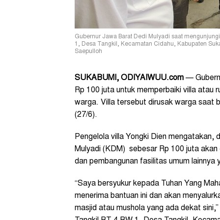
Gubernur Jawa Barat Dedi Mulyadi saat mengunjungi
1, Desa Tangkil, Kecamatan Cidahu, Kabupaten Suk
Saepulloh
SUKABUMI,
ODIYAIWUU.com
—
Gubern
Rp 100 juta untuk memperbaiki villa atau 
warga. Villa tersebut dirusak warga saat 
(27/6).
Pengelola villa Yongki Dien mengatakan,
Mulyadi (KDM) sebesar Rp 100 juta akan d
dan pembangunan fasilitas umum lainnya 
“Saya bersyukur kepada Tuhan Yang Maha
menerima bantuan ini dan akan menyalurk
masjid atau mushola yang ada dekat sini