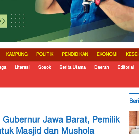
KAMPUNG
POLITIK
PENDIDIKAN
EKONOMI
KESE
aga
Literasi
Sosok
Berita Utama
Daerah
Editorial
Ber
 Gubernur Jawa Barat, Pemilik
tuk Masjid dan Mushola