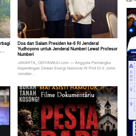
rbagi
Doa dan Salam Presiden ke-6 RI Jenderal
Yudhoyono untuk Jenderal Numberi Lewat Profesor
ku—
Numberi
JAKARTA, ODIYAIWUU.com — Anggota Pemangku
Kepentingan Dewan Energi Nasional RI Prof Dr Ir Johni
Jonatan…