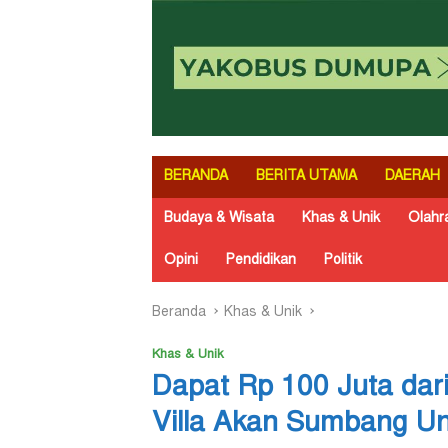
BERANDA
BERITA UTAMA
DAERAH
Budaya & Wisata
Khas & Unik
Olahr
Opini
Pendidikan
Politik
Beranda
Khas & Unik
Khas & Unik
Dapat Rp 100 Juta dari
Villa Akan Sumbang Un