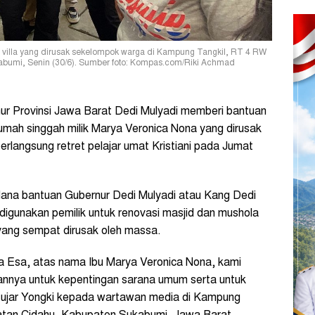
 villa yang dirusak sekelompok warga di Kampung Tangkil, RT 4 RW
abumi, Senin (30/6). Sumber foto: Kompas.com/Riki Achmad
ur Provinsi Jawa Barat Dedi Mulyadi memberi bantuan
rumah singgah milik Marya Veronica Nona yang dirusak
berlangsung retret pelajar umat Kristiani pada Jumat
 dana bantuan Gubernur Dedi Mulyadi atau Kang Dedi
igunakan pemilik untuk renovasi masjid dan mushola
yang sempat dirusak oleh massa.
 Esa, atas nama Ibu Marya Veronica Nona, kami
annya untuk kepentingan sarana umum serta untuk
,” ujar Yongki kepada wartawan media di Kampung