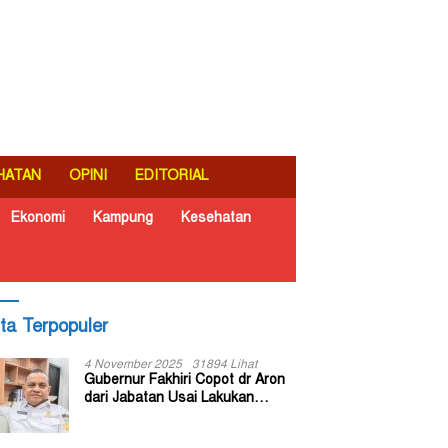
HATAN
OPINI
EDITORIAL
Ekonomi
Kampung
Kesehatan
ita Terpopuler
4 November 2025
31894 Lihat
Gubernur Fakhiri Copot dr Aron
dari Jabatan Usai Lakukan
Inspeksi Mendadak di RSUD Dok
II Jayapura