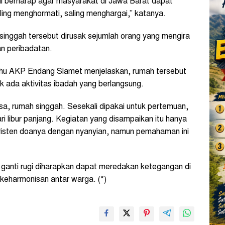
i berharap agar masyarakat di Jawa Barat dapat
ling menghormati, saling menghargai,” katanya.
singgah tersebut dirusak sejumlah orang yang mengira
an peribadatan.
ahu AKP Endang Slamet menjelaskan, rumah tersebut
k ada aktivitas ibadah yang berlangsung.
sa, rumah singgah. Sesekali dipakai untuk pertemuan,
ri libur panjang. Kegiatan yang disampaikan itu hanya
risten doanya dengan nyanyian, namun pemahaman ini
i ganti rugi diharapkan dapat meredakan ketegangan di
keharmonisan antar warga. (*)