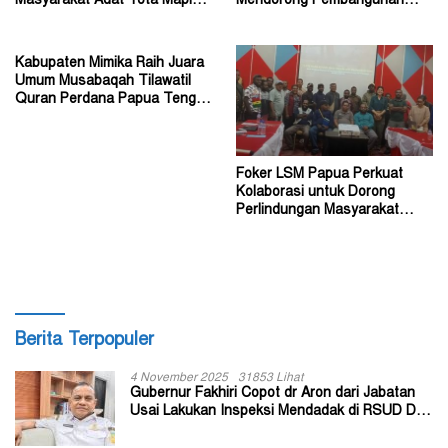
Masyarakat Adat Tota Mapiha
Mendorong Pembangunan
Mitra Pemerintah
Seni dan Budaya
Kabupaten Mimika Raih Juara
Umum Musabaqah Tilawatil
Quran Perdana Papua Tengah
Tahun 2026
Foker LSM Papua Perkuat
Kolaborasi untuk Dorong
Perlindungan Masyarakat
Hukum Adat
Berita Terpopuler
4 November 2025
31853 Lihat
Gubernur Fakhiri Copot dr Aron dari Jabatan
Usai Lakukan Inspeksi Mendadak di RSUD Dok
II Jayapura