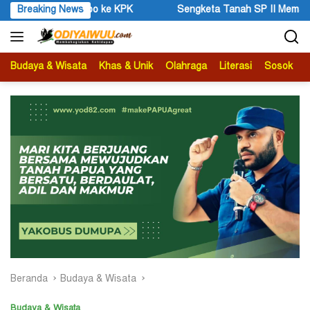
Langsung
Breaking News
Sengketa Tanah SP II Memanas, Pengadilan Negeri Timika Teg
ke
konten
Budaya & Wisata
Khas & Unik
Olahraga
Literasi
Sosok
B
Beranda
Budaya & Wisata
Budaya & Wisata