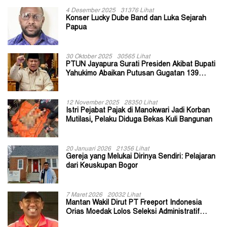
4 Desember 2025
31376 Lihat
Konser Lucky Dube Band dan Luka Sejarah
Papua
30 Oktober 2025
30565 Lihat
PTUN Jayapura Surati Presiden Akibat Bupati
Yahukimo Abaikan Putusan Gugatan 139
Kepala Kampung
12 November 2025
28350 Lihat
Istri Pejabat Pajak di Manokwari Jadi Korban
Mutilasi, Pelaku Diduga Bekas Kuli Bangunan
20 Januari 2026
21356 Lihat
Gereja yang Melukai Dirinya Sendiri: Pelajaran
dari Keuskupan Bogor
7 Maret 2026
20032 Lihat
Mantan Wakil Dirut PT Freeport Indonesia
Orias Moedak Lolos Seleksi Administratif
Calon ADK OJK