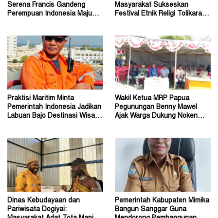
Serena Francis Gandeng
Masyarakat Sukseskan
Perempuan Indonesia Maju
Festival Etnik Religi Tolikara
Perkuat Peran Perempuan
Tahun 2026
Praktisi Maritim Minta
Wakil Ketua MRP Papua
Pemerintah Indonesia Jadikan
Pegunungan Benny Mawel
Labuan Bajo Destinasi Wisata
Ajak Warga Dukung Noken
Pernikahan Dunia
sebagai Warisan Budaya
Dinas Kebudayaan dan
Pemerintah Kabupaten Mimika
Pariwisata Dogiyai:
Bangun Sanggar Guna