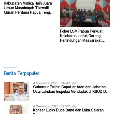
Kabupaten Mimika Raih Juara
Umum Musabaqah Tilawatil
Quran Perdana Papua Tengah
Tahun 2026
Foker LSM Papua Perkuat
Kolaborasi untuk Dorong
Perlindungan Masyarakat
Hukum Adat
Berita Terpopuler
4 November 2025
31643 Lihat
Gubernur Fakhiri Copot dr Aron dari Jabatan
Usai Lakukan Inspeksi Mendadak di RSUD Dok
II Jayapura
4 Desember 2025
31147 Lihat
Konser Lucky Dube Band dan Luka Sejarah