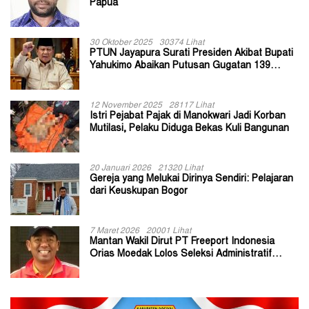
Papua
30 Oktober 2025
30374 Lihat
PTUN Jayapura Surati Presiden Akibat Bupati
Yahukimo Abaikan Putusan Gugatan 139
Kepala Kampung
12 November 2025
28117 Lihat
Istri Pejabat Pajak di Manokwari Jadi Korban
Mutilasi, Pelaku Diduga Bekas Kuli Bangunan
20 Januari 2026
21320 Lihat
Gereja yang Melukai Dirinya Sendiri: Pelajaran
dari Keuskupan Bogor
7 Maret 2026
20001 Lihat
Mantan Wakil Dirut PT Freeport Indonesia
Orias Moedak Lolos Seleksi Administratif
Calon ADK OJK