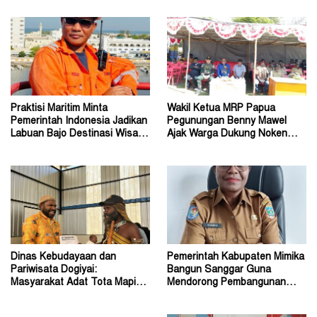
Praktisi Maritim Minta
Wakil Ketua MRP Papua
Pemerintah Indonesia Jadikan
Pegunungan Benny Mawel
Labuan Bajo Destinasi Wisata
Ajak Warga Dukung Noken
Pernikahan Dunia
sebagai Warisan Budaya
Dinas Kebudayaan dan
Pemerintah Kabupaten Mimika
Pariwisata Dogiyai:
Bangun Sanggar Guna
Masyarakat Adat Tota Mapiha
Mendorong Pembangunan
Mitra Pemerintah
Seni dan Budaya