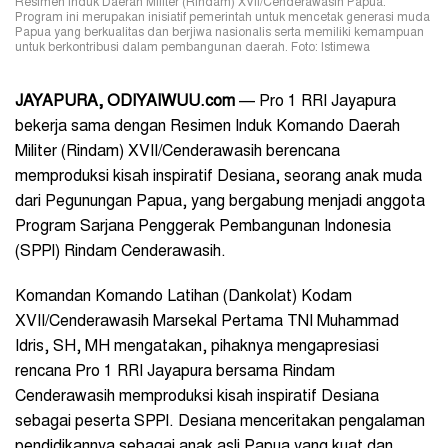
Resimen Induk Daerah Militer (Rindam) XVII/Cenderawasih Papua.
Program ini merupakan inisiatif pemerintah untuk mencetak generasi muda
Papua yang berkualitas dan berjiwa nasionalis serta memiliki kemampuan
untuk berkontribusi dalam pembangunan daerah. Foto: Istimewa
JAYAPURA, ODIYAIWUU.com
— Pro 1 RRI Jayapura
bekerja sama dengan
Resimen Induk
Komando Daerah
Militer (Rindam) XVII/Cenderawasih berencana
memproduksi kisah inspiratif Desiana, seorang anak muda
dari Pegunungan Papua, yang bergabung menjadi anggota
Program Sarjana Penggerak Pembangunan Indonesia
(SPPI) Rindam Cenderawasih.
Komandan Komando Latihan (Dankolat) Kodam
XVII/Cenderawasih Marsekal Pertama TNI Muhammad
Idris, SH, MH mengatakan, pihaknya mengapresiasi
rencana Pro 1 RRI Jayapura bersama Rindam
Cenderawasih memproduksi kisah inspiratif Desiana
sebagai peserta SPPI. Desiana menceritakan pengalaman
pendidikannya sebagai anak asli Papua yang kuat dan