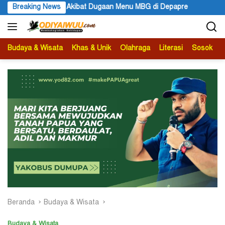
Langsung
Menu MBG di Depapre
Breaking News
Bupati Kabupaten Jayawijaya Atenius 
ke
konten
Budaya & Wisata
Khas & Unik
Olahraga
Literasi
Sosok
B
Beranda
Budaya & Wisata
Budaya & Wisata