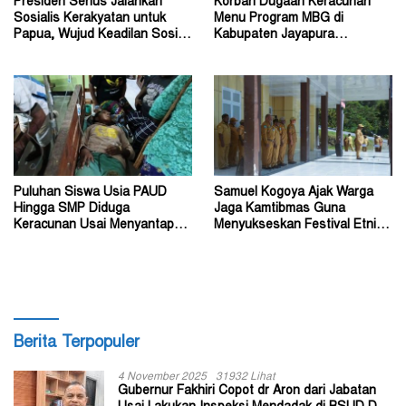
Presiden Serius Jalankan
Korban Dugaan Keracunan
Sosialis Kerakyatan untuk
Menu Program MBG di
Papua, Wujud Keadilan Sosial
Kabupaten Jayapura
bagi Masyarakat
Diperkirakan Ratusan Orang
Puluhan Siswa Usia PAUD
Samuel Kogoya Ajak Warga
Hingga SMP Diduga
Jaga Kamtibmas Guna
Keracunan Usai Menyantap
Menyukseskan Festival Etnik
Menu Program MBG
Religi dan HUT RI
Berita Terpopuler
4 November 2025
31932 Lihat
Gubernur Fakhiri Copot dr Aron dari Jabatan