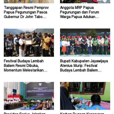
Tanggapan Resmi Pemprov
Anggota MRP Papua
Papua Pegunungan Pasca
Pegunungan dan Forum
Gubernur Dr John Tabo
Warga Papua Adukan
Diadukan ke KPK RI
Gubernur John Tabo ke KPK
Festival Budaya Lembah
Bupati Kabupaten Jayawijaya
Baliem Resmi Dibuka,
Atenius Murip: Festival
Momentum Melestarikan
Budaya Lembah Baliem
Budaya Warisan Leluhur
Dongkrak UMKM