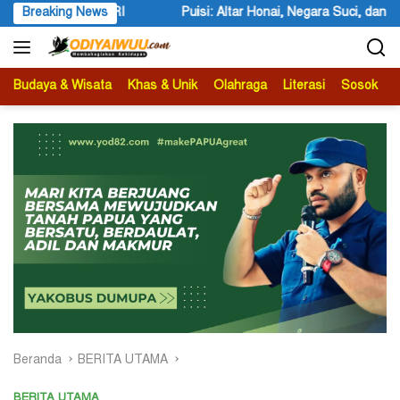
Langsung
 Honai, Negara Suci, dan Utusan Langit Karya Siswa dan Siswi SMA Neg
Breaking News
ke
konten
Budaya & Wisata
Khas & Unik
Olahraga
Literasi
Sosok
B
Beranda
BERITA UTAMA
BERITA UTAMA