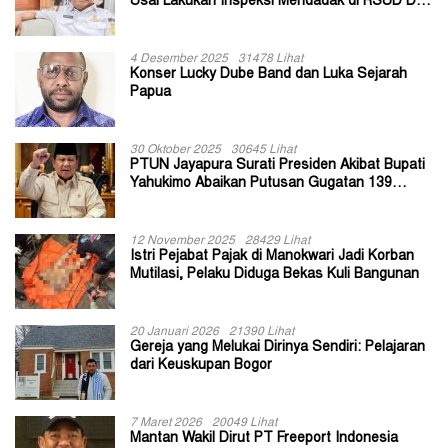
Usai Lakukan Inspeksi Mendadak di RSUD Dok
II Jayapura
4 Desember 2025
31478 Lihat
Konser Lucky Dube Band dan Luka Sejarah
Papua
30 Oktober 2025
30645 Lihat
PTUN Jayapura Surati Presiden Akibat Bupati
Yahukimo Abaikan Putusan Gugatan 139
Kepala Kampung
12 November 2025
28429 Lihat
Istri Pejabat Pajak di Manokwari Jadi Korban
Mutilasi, Pelaku Diduga Bekas Kuli Bangunan
20 Januari 2026
21390 Lihat
Gereja yang Melukai Dirinya Sendiri: Pelajaran
dari Keuskupan Bogor
7 Maret 2026
20049 Lihat
Mantan Wakil Dirut PT Freeport Indonesia