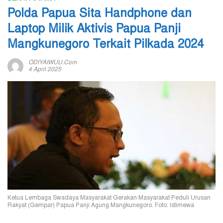
Polda Papua Sita Handphone dan
Laptop Milik Aktivis Papua Panji
Mangkunegoro Terkait Pilkada 2024
ODIYAIWUU.com
4 April 2025
Ketua Lembaga Swadaya Masyarakat Gerakan Masyarakat Peduli Urusan
Rakyat (Gempar) Papua Panji Agung Mangkunegoro. Foto: Istimewa