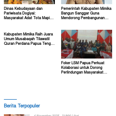
Dinas Kebudayaan dan
Pemerintah Kabupaten Mimika
Pariwisata Dogiyai:
Bangun Sanggar Guna
Masyarakat Adat Tota Mapiha
Mendorong Pembangunan
Mitra Pemerintah
Seni dan Budaya
Kabupaten Mimika Raih Juara
Umum Musabaqah Tilawatil
Quran Perdana Papua Tengah
Tahun 2026
Foker LSM Papua Perkuat
Kolaborasi untuk Dorong
Perlindungan Masyarakat
Hukum Adat
Berita Terpopuler