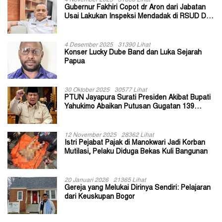
4 November 2025
31866 Lihat
Gubernur Fakhiri Copot dr Aron dari Jabatan
Usai Lakukan Inspeksi Mendadak di RSUD Dok
II Jayapura
4 Desember 2025
31390 Lihat
Konser Lucky Dube Band dan Luka Sejarah
Papua
30 Oktober 2025
30577 Lihat
PTUN Jayapura Surati Presiden Akibat Bupati
Yahukimo Abaikan Putusan Gugatan 139
Kepala Kampung
12 November 2025
28362 Lihat
Istri Pejabat Pajak di Manokwari Jadi Korban
Mutilasi, Pelaku Diduga Bekas Kuli Bangunan
20 Januari 2026
21365 Lihat
Gereja yang Melukai Dirinya Sendiri: Pelajaran
dari Keuskupan Bogor