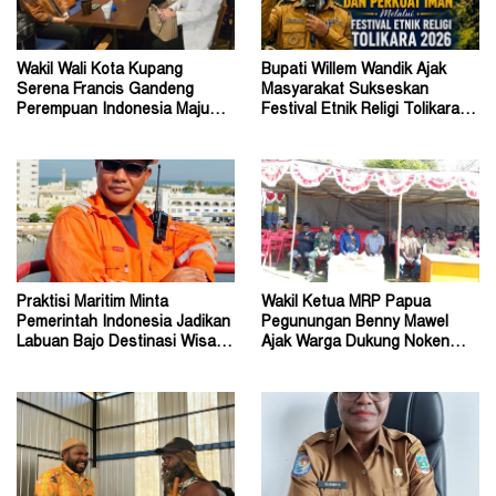
Wakil Wali Kota Kupang
Bupati Willem Wandik Ajak
Serena Francis Gandeng
Masyarakat Sukseskan
Perempuan Indonesia Maju
Festival Etnik Religi Tolikara
Perkuat Peran Perempuan
Tahun 2026
Praktisi Maritim Minta
Wakil Ketua MRP Papua
Pemerintah Indonesia Jadikan
Pegunungan Benny Mawel
Labuan Bajo Destinasi Wisata
Ajak Warga Dukung Noken
Pernikahan Dunia
sebagai Warisan Budaya