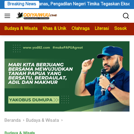
Langsung
i Timika Tegaskan Eksekusi Bukan Pemeriksaan Ulang
Breaking News
Fest
ke
konten
Budaya & Wisata
Khas & Unik
Olahraga
Literasi
Sosok
B
Beranda
Budaya & Wisata
Budaya & Wisata