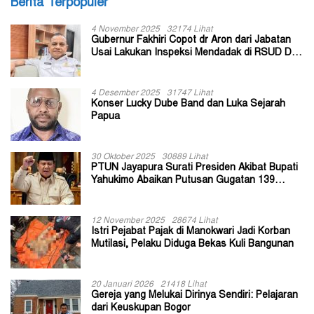
Berita Terpopuler
4 November 2025
32174 Lihat
Gubernur Fakhiri Copot dr Aron dari Jabatan
Usai Lakukan Inspeksi Mendadak di RSUD Dok
II Jayapura
4 Desember 2025
31747 Lihat
Konser Lucky Dube Band dan Luka Sejarah
Papua
30 Oktober 2025
30889 Lihat
PTUN Jayapura Surati Presiden Akibat Bupati
Yahukimo Abaikan Putusan Gugatan 139
Kepala Kampung
12 November 2025
28674 Lihat
Istri Pejabat Pajak di Manokwari Jadi Korban
Mutilasi, Pelaku Diduga Bekas Kuli Bangunan
20 Januari 2026
21418 Lihat
Gereja yang Melukai Dirinya Sendiri: Pelajaran
dari Keuskupan Bogor