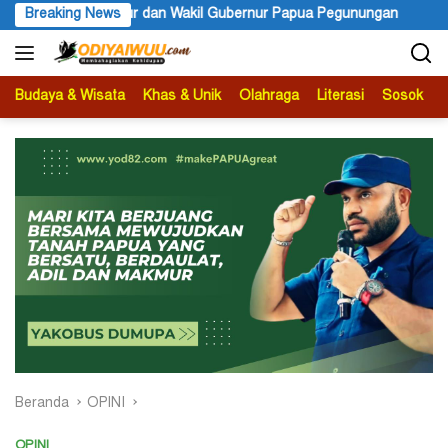
Langsung
Gubernur Papua Pegunungan
Breaking News
PBB Mengakui Kedaulatan Negar
ke
konten
Budaya & Wisata
Khas & Unik
Olahraga
Literasi
Sosok
B
Beranda
OPINI
OPINI