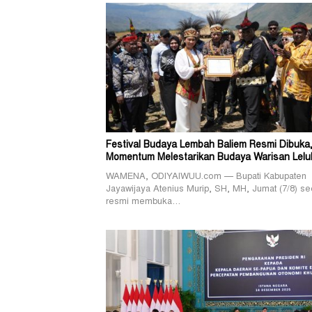
Festival Budaya Lembah Baliem Resmi Dibuka
Momentum Melestarikan Budaya Warisan Lelu
WAMENA, ODIYAIWUU.com — Bupati Kabupaten
Jayawijaya Atenius Murip, SH, MH, Jumat (7/8) se
resmi membuka…