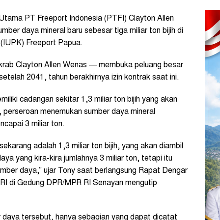
Utama PT Freeport Indonesia (PTFI) Clayton Allen
r daya mineral baru sebesar tiga miliar ton bijih di
 (IUPK) Freeport Papua.
krab Clayton Allen Wenas — membuka peluang besar
telah 2041, tahun berakhirnya izin kontrak saat ini.
liki cadangan sekitar 1,3 miliar ton bijih yang akan
tu, perseroan menemukan sumber daya mineral
capai 3 miliar ton.
karang adalah 1,3 miliar ton bijih, yang akan diambil
 yang kira-kira jumlahnya 3 miliar ton, tetapi itu
mber daya,” ujar Tony saat berlangsung Rapat Dengar
RI di Gedung DPR/MPR RI Senayan mengutip
er daya tersebut, hanya sebagian yang dapat dicatat