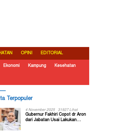
HATAN
OPINI
EDITORIAL
Ekonomi
Kampung
Kesehatan
ita Terpopuler
4 November 2025
31927 Lihat
Gubernur Fakhiri Copot dr Aron
dari Jabatan Usai Lakukan
Inspeksi Mendadak di RSUD Dok
II Jayapura