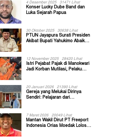
4 Desember 2025
31471 Lihat
Konser Lucky Dube Band dan
Luka Sejarah Papua
30 Oktober 2025
30638 Lihat
PTUN Jayapura Surati Presiden
Akibat Bupati Yahukimo Abaikan
Putusan Gugatan 139 Kepala
Kampung
12 November 2025
28420 Lihat
Istri Pejabat Pajak di Manokwari
Jadi Korban Mutilasi, Pelaku
Diduga Bekas Kuli Bangunan
20 Januari 2026
21390 Lihat
Gereja yang Melukai Dirinya
Sendiri: Pelajaran dari
Keuskupan Bogor
7 Maret 2026
20049 Lihat
Mantan Wakil Dirut PT Freeport
Indonesia Orias Moedak Lolos
Seleksi Administratif Calon ADK
OJK