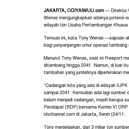
JAKARTA, ODIYAIWUU.com
— Direktur 
Wenas mengungkapkan adanya potensi sumbe
wilayah Izin Usaha Pertambangan Khusus
Temuan ini, kata Tony Wenas —sapaan a
bagi perpanjangan umur operasi tambang se
Menurut Tony Wenas, saat ini Freeport memi
ditambang hingga 2041. Namun, di luar i
tambahan yang jumlahnya diperkirakan men
“Cadangan kita yang ada di wilayah IUPK se
sampai 2041. Kemudian ada lagi sumber daya
belum menjadi cadangan, masih berupa su
Pendapat (RDP) bersama Komisi VI DRP 
idxchannel.com di Jakarta, Senin (24/11.
Tony menjelaskan, dari 3 miliar ton sumb