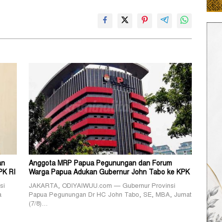
an
Anggota MRP Papua Pegunungan dan Forum
PK RI
Warga Papua Adukan Gubernur John Tabo ke KPK
si
JAKARTA, ODIYAIWUU.com — Gubernur Provinsi
a
Papua Pegunungan Dr HC John Tabo, SE, MBA, Jumat
(7/8)…