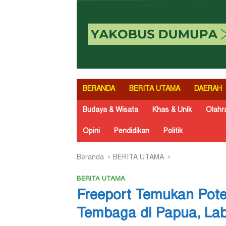
BERANDA
BERITA UTAMA
DAERAH
Budaya & Wisata
Khas & Unik
Olahr
Opini
Pendidikan
Politik
Beranda
BERITA UTAMA
BERITA UTAMA
Freeport Temukan Pote
Tembaga di Papua, Lab