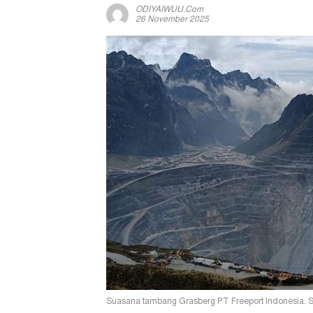
ODIYAIWUU.com
26 November 2025
Suasana tambang Grasberg PT Freeport Indonesia. S