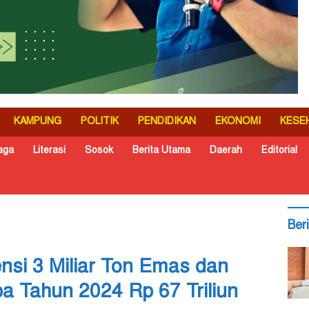
KAMPUNG
POLITIK
PENDIDIKAN
EKONOMI
KESE
aga
Literasi
Sosok
Berita Utama
Daerah
Editorial
Ber
nsi 3 Miliar Ton Emas dan
a Tahun 2024 Rp 67 Triliun