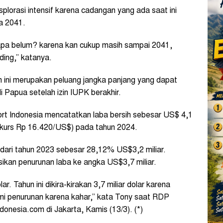
plorasi intensif karena cadangan yang ada saat ini
a 2041.
enapa belum? karena kan cukup masih sampai 2041,
nding,” katanya.
n ini merupakan peluang jangka panjang yang dapat
i Papua setelah izin IUPK berakhir.
t Indonesia mencatatkan laba bersih sebesar US$ 4,1
msi kurs Rp 16.420/US$) pada tahun 2024.
dari tahun 2023 sebesar 28,12% US$3,2 miliar.
kan penurunan laba ke angka US$3,7 miliar.
ar. Tahun ini dikira-kirakan 3,7 miliar dolar karena
i penurunan karena kahar,” kata Tony saat RDP
onesia.com di Jakarta, Kamis (13/3). (*)