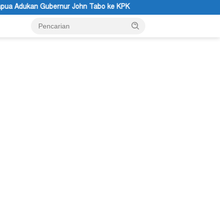
ke KPK
Sengketa Tanah SP II Memanas, Pengadilan Negeri 