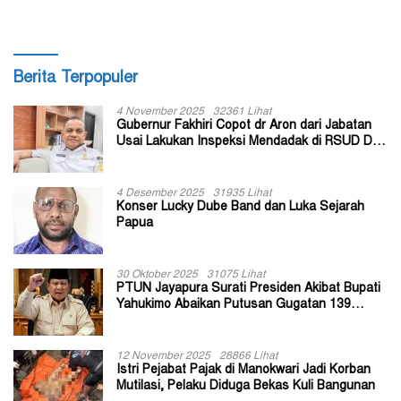
Berita Terpopuler
4 November 2025
32361 Lihat
Gubernur Fakhiri Copot dr Aron dari Jabatan
Usai Lakukan Inspeksi Mendadak di RSUD Dok
II Jayapura
4 Desember 2025
31935 Lihat
Konser Lucky Dube Band dan Luka Sejarah
Papua
30 Oktober 2025
31075 Lihat
PTUN Jayapura Surati Presiden Akibat Bupati
Yahukimo Abaikan Putusan Gugatan 139
Kepala Kampung
12 November 2025
28866 Lihat
Istri Pejabat Pajak di Manokwari Jadi Korban
Mutilasi, Pelaku Diduga Bekas Kuli Bangunan