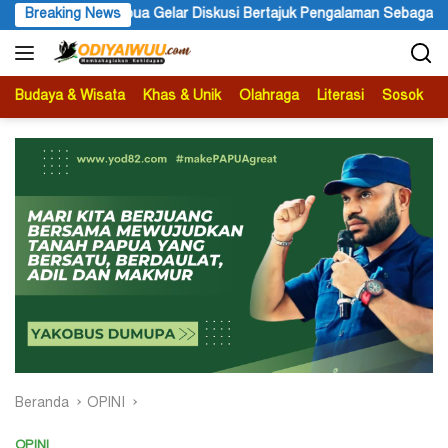
Langsung
Papua Gelar Diskusi Bertajuk Pengalaman Sebagai Sumber Pengetah
Breaking News
ke
konten
Budaya & Wisata
Khas & Unik
Olahraga
Literasi
Sosok
B
Beranda
OPINI
OPINI