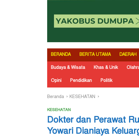
BERANDA
BERITA UTAMA
DAERAH
Budaya & Wisata
Khas & Unik
Olahr
Opini
Pendidikan
Politik
Beranda
KESEHATAN
KESEHATAN
Dokter dan Perawat R
Yowari Dianiaya Keluar