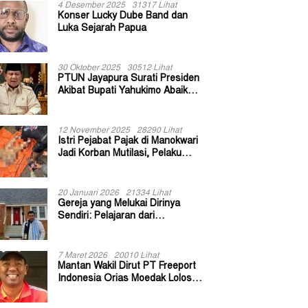
4 Desember 2025
31317 Lihat
Konser Lucky Dube Band dan
Luka Sejarah Papua
30 Oktober 2025
30512 Lihat
PTUN Jayapura Surati Presiden
Akibat Bupati Yahukimo Abaikan
Putusan Gugatan 139 Kepala
Kampung
12 November 2025
28290 Lihat
Istri Pejabat Pajak di Manokwari
Jadi Korban Mutilasi, Pelaku
Diduga Bekas Kuli Bangunan
20 Januari 2026
21334 Lihat
Gereja yang Melukai Dirinya
Sendiri: Pelajaran dari
Keuskupan Bogor
7 Maret 2026
20010 Lihat
Mantan Wakil Dirut PT Freeport
Indonesia Orias Moedak Lolos
Seleksi Administratif Calon ADK
OJK