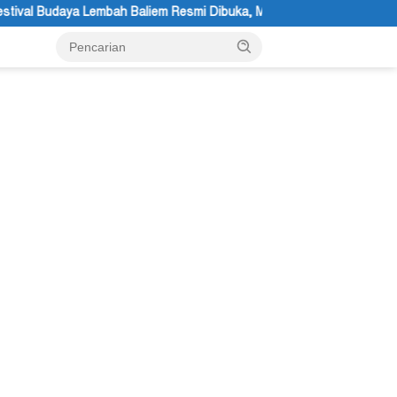
esmi Dibuka, Momentum Melestarikan Budaya Warisan Leluhur