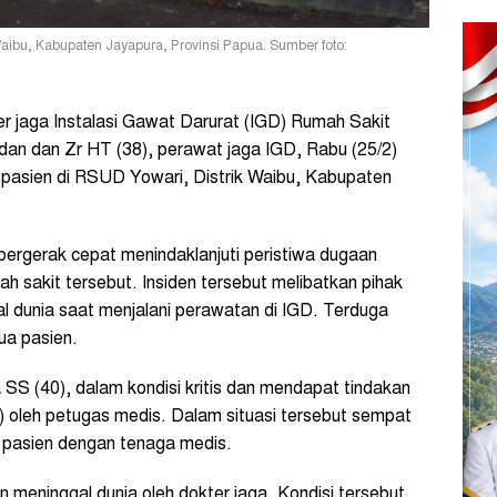
ibu, Kabupaten Jayapura, Provinsi Papua. Sumber foto:
 jaga Instalasi Gawat Darurat (IGD) Rumah Sakit
an dan Zr HT (38), perawat jaga IGD, Rabu (25/2)
a pasien di RSUD Yowari, Distrik Waibu, Kabupaten
 bergerak cepat menindaklanjuti peristiwa dugaan
 sakit tersebut. Insiden tersebut melibatkan pihak
l dunia saat menjalani perawatan di IGD. Terduga
tua pasien.
 SS (40), dalam kondisi kritis dan mendapat tindakan
P) oleh petugas medis. Dalam situasi tersebut sempat
a pasien dengan tenaga medis.
n meninggal dunia oleh dokter jaga. Kondisi tersebut