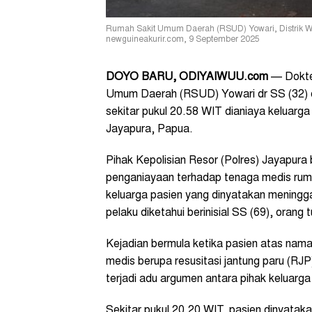
Rumah Sakit Umum Daerah (RSUD) Yowari, Distrik Wa
newguineakurir.com, 9 September 2025
DOYO BARU, ODIYAIWUU.com
— Dokter
Umum Daerah (RSUD) Yowari dr SS (32) d
sekitar pukul 20.58 WIT dianiaya keluarg
Jayapura, Papua.
Pihak Kepolisian Resor (Polres) Jayapura
penganiayaan terhadap tenaga medis rumah
keluarga pasien yang dinyatakan meningga
pelaku diketahui berinisial SS (69), orang 
Kejadian bermula ketika pasien atas nama
medis berupa resusitasi jantung paru (RJ
terjadi adu argumen antara pihak keluarg
Sekitar pukul 20.20 WIT, pasien dinyataka