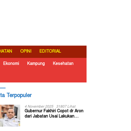
HATAN
OPINI
EDITORIAL
Ekonomi
Kampung
Kesehatan
ita Terpopuler
4 November 2025
31807 Lihat
Gubernur Fakhiri Copot dr Aron
dari Jabatan Usai Lakukan
Inspeksi Mendadak di RSUD Dok
II Jayapura