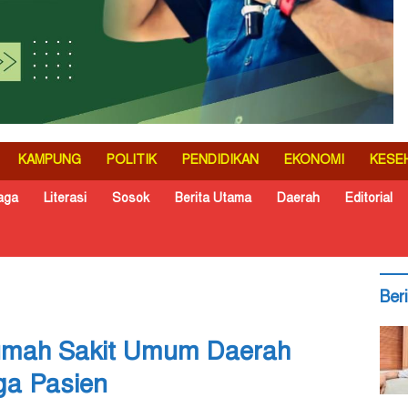
KAMPUNG
POLITIK
PENDIDIKAN
EKONOMI
KESE
aga
Literasi
Sosok
Berita Utama
Daerah
Editorial
Ber
umah Sakit Umum Daerah
ga Pasien