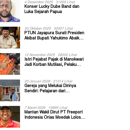
4 Desember 2025
31069 Lihat
Konser Lucky Dube Band dan
Luka Sejarah Papua
30 Oktober 2025
30307 Lihat
PTUN Jayapura Surati Presiden
Akibat Bupati Yahukimo Abaikan
Putusan Gugatan 139 Kepala
Kampung
12 November 2025
28052 Lihat
Istri Pejabat Pajak di Manokwari
Jadi Korban Mutilasi, Pelaku
Diduga Bekas Kuli Bangunan
20 Januari 2026
21314 Lihat
Gereja yang Melukai Dirinya
Sendiri: Pelajaran dari
Keuskupan Bogor
7 Maret 2026
19995 Lihat
Mantan Wakil Dirut PT Freeport
Indonesia Orias Moedak Lolos
Seleksi Administratif Calon ADK
OJK