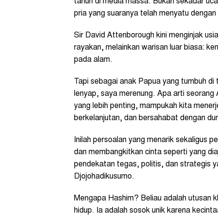
tahun di media massa. Bukan sekadar uca
pria yang suaranya telah menyatu dengan
Sir David Attenborough kini menginjak usi
rayakan, melainkan warisan luar biasa: k
pada alam.
Tapi sebagai anak Papua yang tumbuh di 
lenyap, saya merenung. Apa arti seorang
yang lebih penting, mampukah kita menerj
berkelanjutan, dan bersahabat dengan dun
Inilah persoalan yang menarik sekaligus pel
dan membangkitkan cinta seperti yang diaj
pendekatan tegas, politis, dan strategis y
Djojohadikusumo.
Mengapa Hashim? Beliau adalah utusan khu
hidup. Ia adalah sosok unik karena kecint