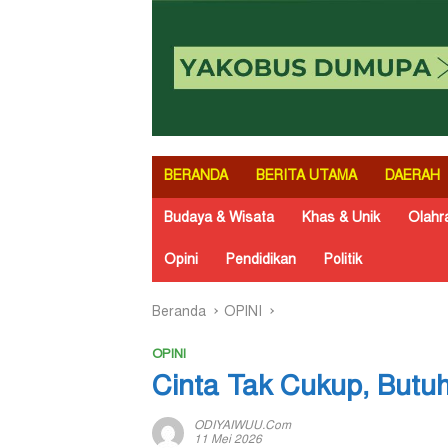
BERANDA
BERITA UTAMA
DAERAH
Budaya & Wisata
Khas & Unik
Olahr
Opini
Pendidikan
Politik
Beranda
OPINI
OPINI
Cinta Tak Cukup, Butu
ODIYAIWUU.com
11 Mei 2026