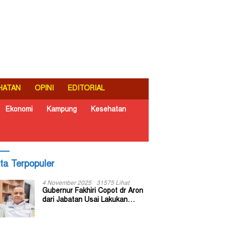
HATAN
OPINI
EDITORIAL
Ekonomi
Kampung
Kesehatan
ita Terpopuler
4 November 2025
31575 Lihat
Gubernur Fakhiri Copot dr Aron
dari Jabatan Usai Lakukan
Inspeksi Mendadak di RSUD Dok
II Jayapura