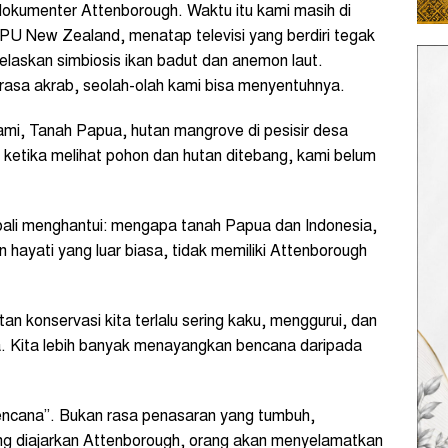
dokumenter Attenborough. Waktu itu kami masih di
s IPU New Zealand, menatap televisi yang berdiri tegak
elaskan simbiosis ikan badut dan anemon laut.
asa akrab, seolah-olah kami bisa menyentuhnya.
kami, Tanah Papua, hutan mangrove di pesisir desa
, ketika melihat pohon dan hutan ditebang, kami belum
bali menghantui: mengapa tanah Papua dan Indonesia,
ayati yang luar biasa, tidak memiliki Attenborough
n konservasi kita terlalu sering kaku, menggurui, dan
a. Kita lebih banyak menayangkan bencana daripada
bencana”. Bukan rasa penasaran yang tumbuh,
ang diajarkan Attenborough, orang akan menyelamatkan