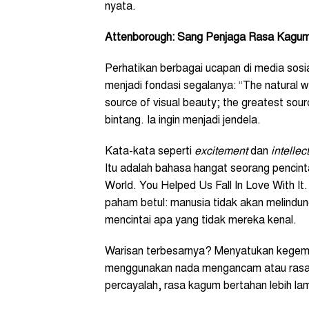
nyata.
Attenborough: Sang Penjaga Rasa Kagu
Perhatikan berbagai ucapan di media sosi
menjadi fondasi segalanya: “The natural w
source of visual beauty; the greatest source
bintang. Ia ingin menjadi jendela.
Kata-kata seperti
excitement
dan
intellec
Itu adalah bahasa hangat seorang pencin
World. You Helped Us Fall In Love With It
paham betul: manusia tidak akan melindung
mencintai apa yang tidak mereka kenal.
Warisan terbesarnya? Menyatukan kegembi
menggunakan nada mengancam atau rasa b
percayalah, rasa kagum bertahan lebih la