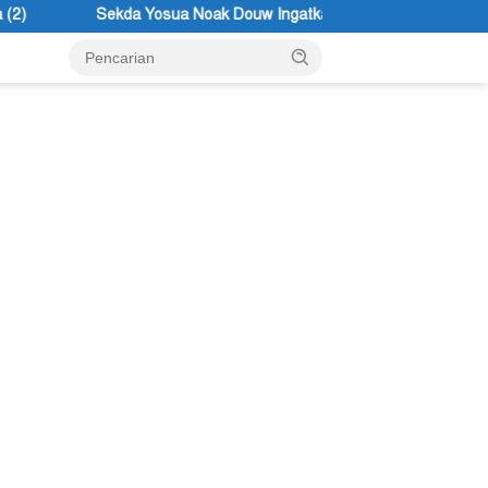
ua Noak Douw Ingatkan ASN Tolikara Tidak Mudah Terima Informasi 