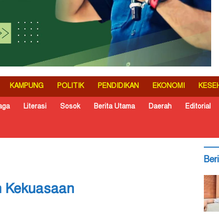
KAMPUNG
POLITIK
PENDIDIKAN
EKONOMI
KESE
aga
Literasi
Sosok
Berita Utama
Daerah
Editorial
Ber
h Kekuasaan