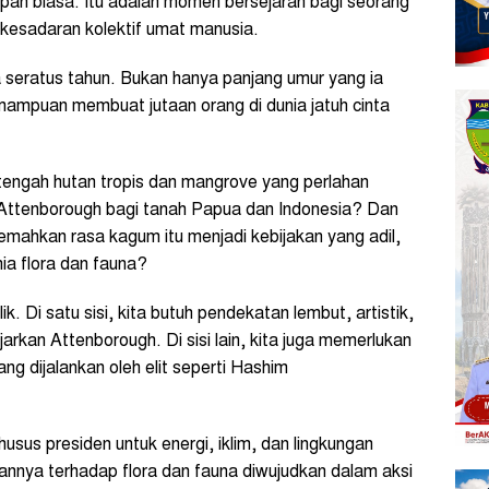
pan biasa. Itu adalah momen bersejarah bagi seorang
 kesadaran kolektif umat manusia.
a seratus tahun. Bukan hanya panjang umur yang ia
emampuan membuat jutaan orang di dunia jatuh cinta
tengah hutan tropis dan mangrove yang perlahan
 Attenborough bagi tanah Papua dan Indonesia? Dan
emahkan rasa kagum itu menjadi kebijakan yang adil,
ia flora dan fauna?
ik. Di satu sisi, kita butuh pendekatan lembut, artistik,
arkan Attenborough. Di sisi lain, kita juga memerlukan
ang dijalankan oleh elit seperti Hashim
sus presiden untuk energi, iklim, dan lingkungan
aannya terhadap flora dan fauna diwujudkan dalam aksi