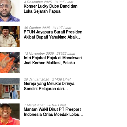
4 Desember 2025
31985 Lihat
Konser Lucky Dube Band dan
Luka Sejarah Papua
30 Oktober 2025
31127 Lihat
PTUN Jayapura Surati Presiden
Akibat Bupati Yahukimo Abaikan
Putusan Gugatan 139 Kepala
Kampung
12 November 2025
28922 Lihat
Istri Pejabat Pajak di Manokwari
Jadi Korban Mutilasi, Pelaku
Diduga Bekas Kuli Bangunan
20 Januari 2026
21438 Lihat
Gereja yang Melukai Dirinya
Sendiri: Pelajaran dari
Keuskupan Bogor
7 Maret 2026
20108 Lihat
Mantan Wakil Dirut PT Freeport
Indonesia Orias Moedak Lolos
Seleksi Administratif Calon ADK
OJK