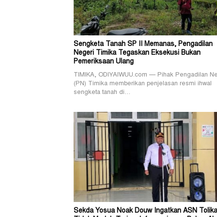
Sengketa Tanah SP II Memanas, Pengadilan
Negeri Timika Tegaskan Eksekusi Bukan
Pemeriksaan Ulang
TIMIKA, ODIYAIWUU.com — Pihak Pengadilan Ne
(PN) Timika memberikan penjelasan resmi ihwal
sengketa tanah di…
Sekda Yosua Noak Douw Ingatkan ASN Tolika