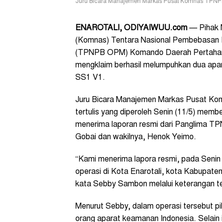
Juru Bicara Manajemen Markas Pusat Komnas TPNP
ENAROTALI, ODIYAIWUU.com
— Pihak 
(Komnas) Tentara Nasional Pembebasan P
(TPNPB OPM) Komando Daerah Pertahanan
mengklaim berhasil melumpuhkan dua apar
SS1 V1.
Juru Bicara Manajemen Markas Pusat K
tertulis yang diperoleh Senin (11/5) mem
menerima laporan resmi dari Panglima TP
Gobai dan wakilnya, Henok Yeimo.
“Kami menerima lapora resmi, pada Senin 
operasi di Kota Enarotali, kota Kabupate
kata Sebby Sambon melalui keterangan ter
Menurut Sebby, dalam operasi tersebut 
orang aparat keamanan Indonesia. Selain 