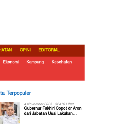
HATAN
OPINI
EDITORIAL
Ekonomi
Kampung
Kesehatan
ita Terpopuler
4 November 2025
32410 Lihat
Gubernur Fakhiri Copot dr Aron
dari Jabatan Usai Lakukan
Inspeksi Mendadak di RSUD Dok
II Jayapura