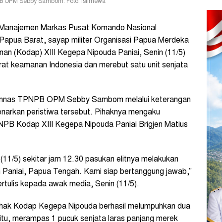
B OPM Sebby Sambom. Foto: Istimewa
Manajemen Markas Pusat Komando Nasional
apua Barat, sayap militer Organisasi Papua Merdeka
 (Kodap) XIII Kegepa Nipouda Paniai, Senin (11/5)
at keamanan Indonesia dan merebut satu unit senjata
omnas TPNPB OPM Sebby Sambom melalui keterangan
benarkan peristiwa tersebut. Pihaknya mengaku
NPB Kodap XIII Kegepa Nipouda Paniai Brigjen Matius
(11/5) sekitar jam 12.30 pasukan elitnya melakukan
n Paniai, Papua Tengah. Kami siap bertanggung jawab,”
tulis kepada awak media, Senin (11/5).
pihak Kodap Kegepa Nipouda berhasil melumpuhkan dua
itu, merampas 1 pucuk senjata laras panjang merek