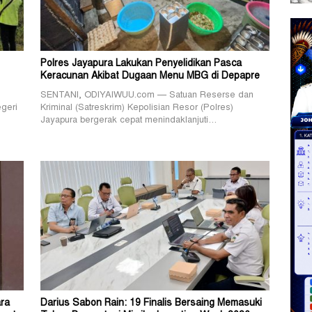
Polres Jayapura Lakukan Penyelidikan Pasca
Keracunan Akibat Dugaan Menu MBG di Depapre
SENTANI, ODIYAIWUU.com — Satuan Reserse dan
geri
Kriminal (Satreskrim) Kepolisian Resor (Polres)
Jayapura bergerak cepat menindaklanjuti…
ra
Darius Sabon Rain: 19 Finalis Bersaing Memasuki