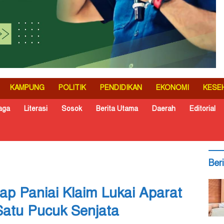
KAMPUNG
POLITIK
PENDIDIKAN
EKONOMI
KESE
aga
Literasi
Sosok
Berita Utama
Daerah
Editorial
Ber
 Paniai Klaim Lukai Aparat
atu Pucuk Senjata