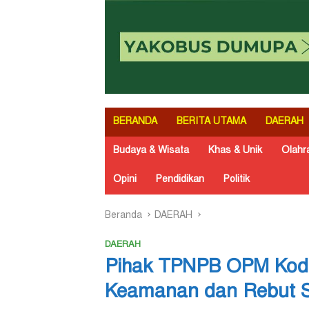
BERANDA
BERITA UTAMA
DAERAH
Budaya & Wisata
Khas & Unik
Olahr
Opini
Pendidikan
Politik
Beranda
DAERAH
DAERAH
Pihak TPNPB OPM Kodap
Keamanan dan Rebut S