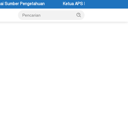
Ketua APS Papua Pegunungan Sonni Lokobal: Kalau Mau KPK Aud