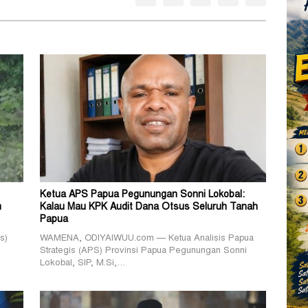
Ketua APS Papua Pegunungan Sonni Lokobal:
m
Kalau Mau KPK Audit Dana Otsus Seluruh Tanah
Papua
s)
WAMENA, ODIYAIWUU.com — Ketua Analisis Papua
Strategis (APS) Provinsi Papua Pegunungan Sonni
Lokobal, SIP, M.Si,…