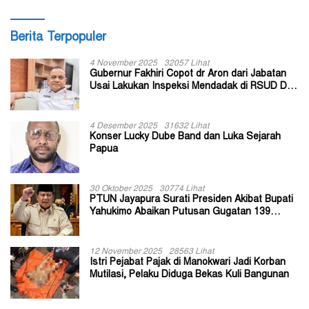
Berita Terpopuler
4 November 2025
32057 Lihat
Gubernur Fakhiri Copot dr Aron dari Jabatan
Usai Lakukan Inspeksi Mendadak di RSUD Dok
II Jayapura
4 Desember 2025
31632 Lihat
Konser Lucky Dube Band dan Luka Sejarah
Papua
30 Oktober 2025
30774 Lihat
PTUN Jayapura Surati Presiden Akibat Bupati
Yahukimo Abaikan Putusan Gugatan 139
Kepala Kampung
12 November 2025
28563 Lihat
Istri Pejabat Pajak di Manokwari Jadi Korban
Mutilasi, Pelaku Diduga Bekas Kuli Bangunan