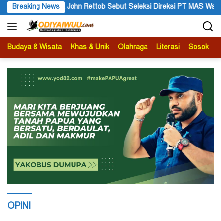
Langsung
reksi PT MAS Wajib Lewat Mekanisme RUPS
Breaking News
Tanggapan Resmi
ke
konten
Budaya & Wisata
Khas & Unik
Olahraga
Literasi
Sosok
B
OPINI