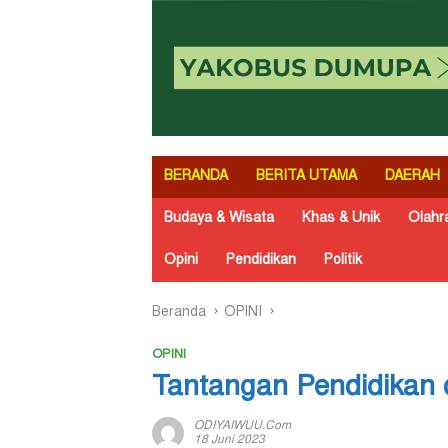
BERANDA
BERITA UTAMA
DAERAH
Budaya & Wisata
Khas & Unik
Olahr
Opini
Pendidikan
Politik
Beranda
OPINI
OPINI
Tantangan Pendidikan 
ODIYAIWUU.com
18 Juni 2023