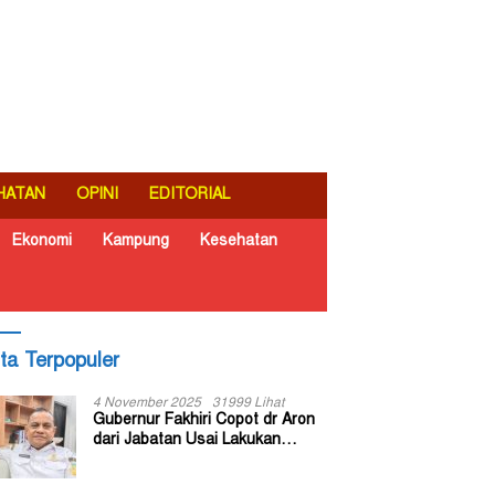
HATAN
OPINI
EDITORIAL
Ekonomi
Kampung
Kesehatan
ita Terpopuler
4 November 2025
31999 Lihat
Gubernur Fakhiri Copot dr Aron
dari Jabatan Usai Lakukan
Inspeksi Mendadak di RSUD Dok
II Jayapura