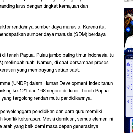
rbanding lurus dengan tingkat kemajuan dan
 faktor rendahnya sumber daya manusia. Karena itu,
r mendapatkan sumber daya manusia (SDM) berdaya
i di tanah Papua. Pulau jumbo paling timur Indonesia itu
A) melimpah ruah. Namun, di saat bersamaan proses
kekerasan yang membayang setiap saat.
ramme (UNDP) dalam Human Development Index tahun
nking ke-121 dari 168 negara di dunia. Tanah Papua
a yang tergolong rendah mutu pendidikannya.
penyelenggara pendidikan dan para guru memiliki
uh konflik kekerasan. Meski demikian, semua elemen ini
e arah yang baik demi masa depan generasinya.