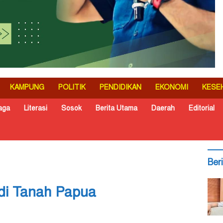
KAMPUNG
POLITIK
PENDIDIKAN
EKONOMI
KESE
aga
Literasi
Sosok
Berita Utama
Daerah
Editorial
Ber
di Tanah Papua