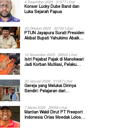
4 Desember 2025
31577 Lihat
Konser Lucky Dube Band dan
Luka Sejarah Papua
30 Oktober 2025
30730 Lihat
PTUN Jayapura Surati Presiden
Akibat Bupati Yahukimo Abaikan
Putusan Gugatan 139 Kepala
Kampung
12 November 2025
28502 Lihat
Istri Pejabat Pajak di Manokwari
Jadi Korban Mutilasi, Pelaku
Diduga Bekas Kuli Bangunan
20 Januari 2026
21397 Lihat
Gereja yang Melukai Dirinya
Sendiri: Pelajaran dari
Keuskupan Bogor
7 Maret 2026
20056 Lihat
Mantan Wakil Dirut PT Freeport
Indonesia Orias Moedak Lolos
Seleksi Administratif Calon ADK
OJK