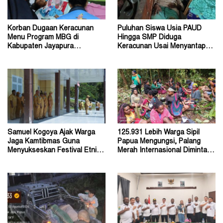
Korban Dugaan Keracunan
Puluhan Siswa Usia PAUD
Menu Program MBG di
Hingga SMP Diduga
Kabupaten Jayapura
Keracunan Usai Menyantap
Diperkirakan Ratusan Orang
Menu Program MBG
Samuel Kogoya Ajak Warga
125.931 Lebih Warga Sipil
Jaga Kamtibmas Guna
Papua Mengungsi, Palang
Menyukseskan Festival Etnik
Merah Internasional Diminta
Religi dan HUT RI
Segera Turun Tangan