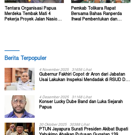
Tentara Organisasi Papua
Pemkab Tolikara Rapat
Merdeka Tembak Mati 4
Bersama Bahas Ranperda
Pekerja Proyek Jalan Nasional
Ihwal Pembentukan dan
di Kabupaten Tolikara
Susunan Perangkat Daerah
Berita Terpopuler
4 November 2025
31656 Lihat
Gubernur Fakhiri Copot dr Aron dari Jabatan
Usai Lakukan Inspeksi Mendadak di RSUD Dok
II Jayapura
4 Desember 2025
31168 Lihat
Konser Lucky Dube Band dan Luka Sejarah
Papua
30 Oktober 2025
30388 Lihat
PTUN Jayapura Surati Presiden Akibat Bupati