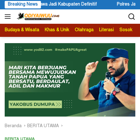
Langsung
itif
Breaking News
Polres Jayapura Lakukan Penyelidikan Pasca Keracun
ke
konten
Budaya & Wisata
Khas & Unik
Olahraga
Literasi
Sosok
B
Beranda
BERITA UTAMA
BERITA UTAMA