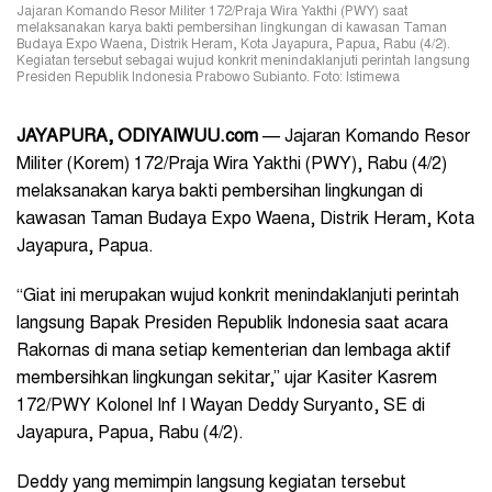
Jajaran Komando Resor Militer 172/Praja Wira Yakthi (PWY) saat
melaksanakan karya bakti pembersihan lingkungan di kawasan Taman
Budaya Expo Waena, Distrik Heram, Kota Jayapura, Papua, Rabu (4/2).
Kegiatan tersebut sebagai wujud konkrit menindaklanjuti perintah langsung
Presiden Republik Indonesia Prabowo Subianto. Foto: Istimewa
JAYAPURA, ODIYAIWUU.com
— Jajaran Komando Resor
Militer (Korem) 172/Praja Wira Yakthi (PWY), Rabu (4/2)
melaksanakan karya bakti pembersihan lingkungan di
kawasan Taman Budaya Expo Waena, Distrik Heram, Kota
Jayapura, Papua.
“Giat ini merupakan wujud konkrit menindaklanjuti perintah
langsung Bapak Presiden Republik Indonesia saat acara
Rakornas di mana setiap kementerian dan lembaga aktif
membersihkan lingkungan sekitar,” ujar Kasiter Kasrem
172/PWY Kolonel Inf I Wayan Deddy Suryanto, SE di
Jayapura, Papua, Rabu (4/2).
Deddy yang memimpin langsung kegiatan tersebut