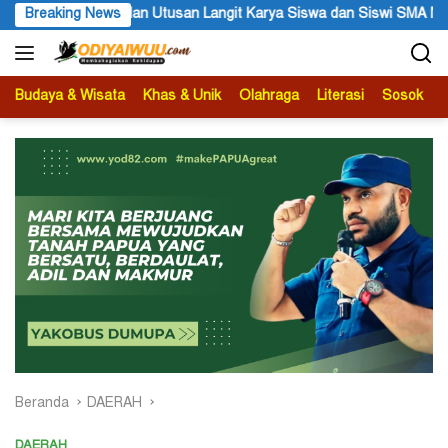
Langsung
n Siswi SMA Negeri 1 Dogiyai
Breaking News
Anggota MRP Papua Pegunung
ke
konten
Budaya & Wisata
Khas & Unik
Olahraga
Literasi
Sosok
B
Beranda
DAERAH
DAERAH