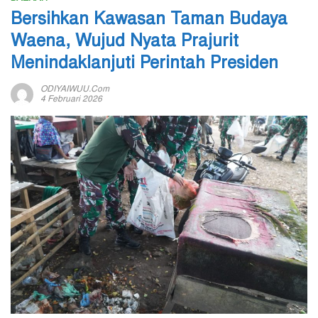
Bersihkan Kawasan Taman Budaya
Waena, Wujud Nyata Prajurit
Menindaklanjuti Perintah Presiden
ODIYAIWUU.com
4 Februari 2026