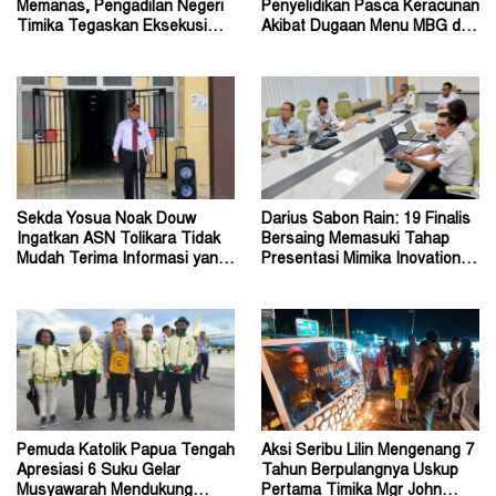
Memanas, Pengadilan Negeri
Penyelidikan Pasca Keracunan
Timika Tegaskan Eksekusi
Akibat Dugaan Menu MBG di
Bukan Pemeriksaan Ulang
Depapre
Sekda Yosua Noak Douw
Darius Sabon Rain: 19 Finalis
Ingatkan ASN Tolikara Tidak
Bersaing Memasuki Tahap
Mudah Terima Informasi yang
Presentasi Mimika Inovation
Belum Akurat
Week 2026
Pemuda Katolik Papua Tengah
Aksi Seribu Lilin Mengenang 7
Apresiasi 6 Suku Gelar
Tahun Berpulangnya Uskup
Musyawarah Mendukung
Pertama Timika Mgr John