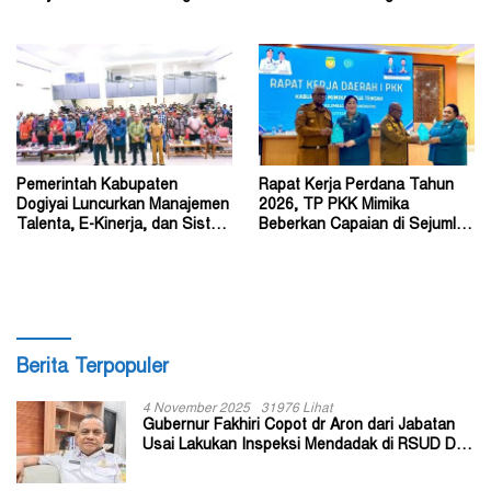
Perda Jadi Acuan Dewan
Philip Saklil, Pr
Pemerintah Kabupaten
Rapat Kerja Perdana Tahun
Dogiyai Luncurkan Manajemen
2026, TP PKK Mimika
Talenta, E-Kinerja, dan Sistem
Beberkan Capaian di Sejumlah
Dokumen Digital
Sektor Strategis
Berita Terpopuler
4 November 2025
31976 Lihat
Gubernur Fakhiri Copot dr Aron dari Jabatan
Usai Lakukan Inspeksi Mendadak di RSUD Dok
II Jayapura