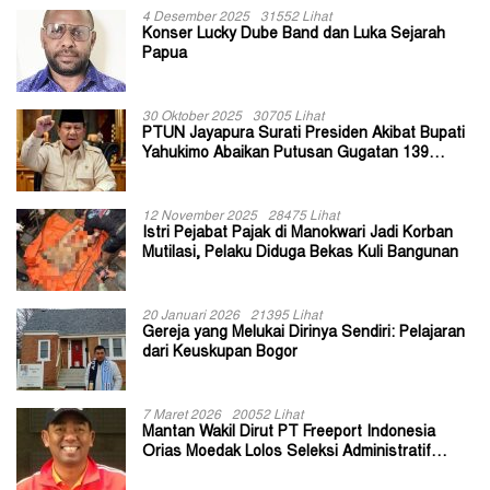
4 Desember 2025
31552 Lihat
Konser Lucky Dube Band dan Luka Sejarah
Papua
30 Oktober 2025
30705 Lihat
PTUN Jayapura Surati Presiden Akibat Bupati
Yahukimo Abaikan Putusan Gugatan 139
Kepala Kampung
12 November 2025
28475 Lihat
Istri Pejabat Pajak di Manokwari Jadi Korban
Mutilasi, Pelaku Diduga Bekas Kuli Bangunan
20 Januari 2026
21395 Lihat
Gereja yang Melukai Dirinya Sendiri: Pelajaran
dari Keuskupan Bogor
7 Maret 2026
20052 Lihat
Mantan Wakil Dirut PT Freeport Indonesia
Orias Moedak Lolos Seleksi Administratif
Calon ADK OJK