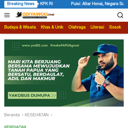
Langsung
Honai, Negara Suci, dan Utusan Langit Karya Siswa dan Siswi SMA Nege
Breaking News
ke
konten
Budaya & Wisata
Khas & Unik
Olahraga
Literasi
Sosok
B
Beranda
KESEHATAN
KESEHATAN