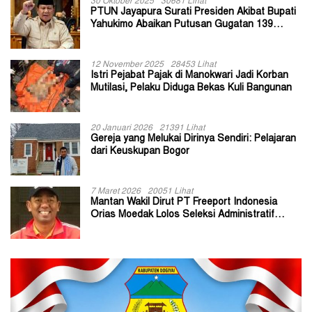
30 Oktober 2025
30681 Lihat
PTUN Jayapura Surati Presiden Akibat Bupati
Yahukimo Abaikan Putusan Gugatan 139
Kepala Kampung
12 November 2025
28453 Lihat
Istri Pejabat Pajak di Manokwari Jadi Korban
Mutilasi, Pelaku Diduga Bekas Kuli Bangunan
20 Januari 2026
21391 Lihat
Gereja yang Melukai Dirinya Sendiri: Pelajaran
dari Keuskupan Bogor
7 Maret 2026
20051 Lihat
Mantan Wakil Dirut PT Freeport Indonesia
Orias Moedak Lolos Seleksi Administratif
Calon ADK OJK