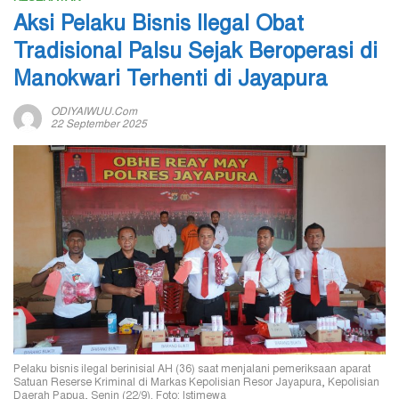
Aksi Pelaku Bisnis Ilegal Obat
Tradisional Palsu Sejak Beroperasi di
Manokwari Terhenti di Jayapura
ODIYAIWUU.com
22 September 2025
Pelaku bisnis ilegal berinisial AH (36) saat menjalani pemeriksaan aparat
Satuan Reserse Kriminal di Markas Kepolisian Resor Jayapura, Kepolisian
Daerah Papua, Senin (22/9). Foto: Istimewa