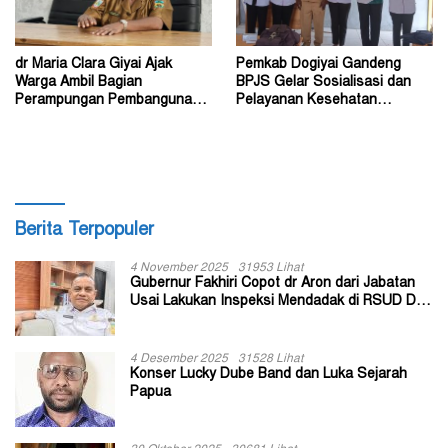
dr Maria Clara Giyai Ajak
Pemkab Dogiyai Gandeng
Warga Ambil Bagian
BPJS Gelar Sosialisasi dan
Perampungan Pembangunan
Pelayanan Kesehatan
RSUD Type C di Dogiyai
Terpadu di Tingkat Kampung
Berita Terpopuler
4 November 2025
31953 Lihat
Gubernur Fakhiri Copot dr Aron dari Jabatan
Usai Lakukan Inspeksi Mendadak di RSUD Dok
II Jayapura
4 Desember 2025
31528 Lihat
Konser Lucky Dube Band dan Luka Sejarah
Papua