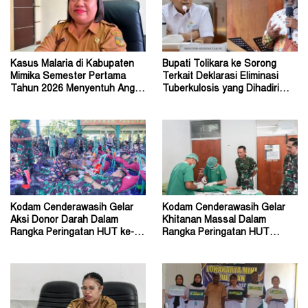
Kasus Malaria di Kabupaten
Bupati Tolikara ke Sorong
Mimika Semester Pertama
Terkait Deklarasi Eliminasi
Tahun 2026 Menyentuh Angka
Tuberkulosis yang Dihadiri
86.747 Kasus
Menteri Kesehatan
Kodam Cenderawasih Gelar
Kodam Cenderawasih Gelar
Aksi Donor Darah Dalam
Khitanan Massal Dalam
Rangka Peringatan HUT ke-63
Rangka Peringatan HUT
Tahun 2026
Kodam ke-63 Tahun 2026