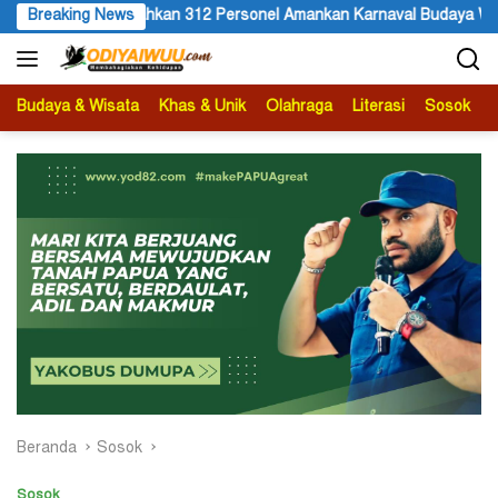
Langsung
nel Amankan Karnaval Budaya Wamena
Breaking News
HUT ke 81 RI dan Pert
ke
konten
Budaya & Wisata
Khas & Unik
Olahraga
Literasi
Sosok
B
Beranda
Sosok
Sosok