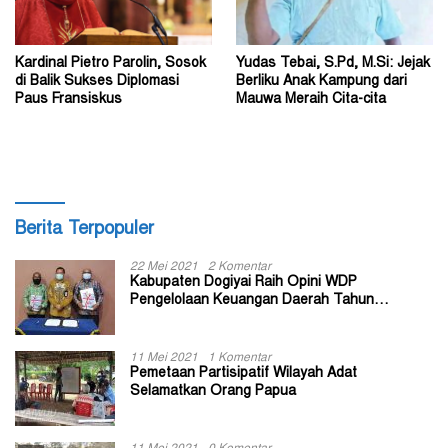
Kardinal Pietro Parolin, Sosok
Yudas Tebai, S.Pd, M.Si: Jejak
di Balik Sukses Diplomasi
Berliku Anak Kampung dari
Paus Fransiskus
Mauwa Meraih Cita-cita
Berita Terpopuler
22 Mei 2021
2 Komentar
Kabupaten Dogiyai Raih Opini WDP
Pengelolaan Keuangan Daerah Tahun
Anggaran 2020
11 Mei 2021
1 Komentar
Pemetaan Partisipatif Wilayah Adat
Selamatkan Orang Papua