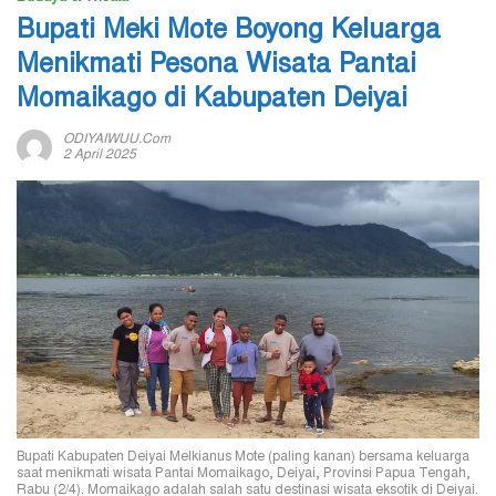
Bupati Meki Mote Boyong Keluarga
Menikmati Pesona Wisata Pantai
Momaikago di Kabupaten Deiyai
ODIYAIWUU.com
2 April 2025
Bupati Kabupaten Deiyai Melkianus Mote (paling kanan) bersama keluarga
saat menikmati wisata Pantai Momaikago, Deiyai, Provinsi Papua Tengah,
Rabu (2/4). Momaikago adalah salah satu destinasi wisata eksotik di Deiyai.