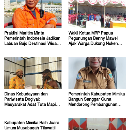
Praktisi Maritim Minta
Wakil Ketua MRP Papua
Pemerintah Indonesia Jadikan
Pegunungan Benny Mawel
Labuan Bajo Destinasi Wisata
Ajak Warga Dukung Noken
Pernikahan Dunia
sebagai Warisan Budaya
Dinas Kebudayaan dan
Pemerintah Kabupaten Mimika
Pariwisata Dogiyai:
Bangun Sanggar Guna
Masyarakat Adat Tota Mapiha
Mendorong Pembangunan
Mitra Pemerintah
Seni dan Budaya
Kabupaten Mimika Raih Juara
Umum Musabaqah Tilawatil