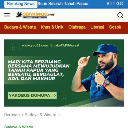
Langsung
a
Breaking News
STT GIDI Papua Apresiasi Setahun Kepemimpinan Gubern
ke
konten
Budaya & Wisata
Khas & Unik
Olahraga
Literasi
Sosok
B
Beranda
Budaya & Wisata
Budaya & Wisata