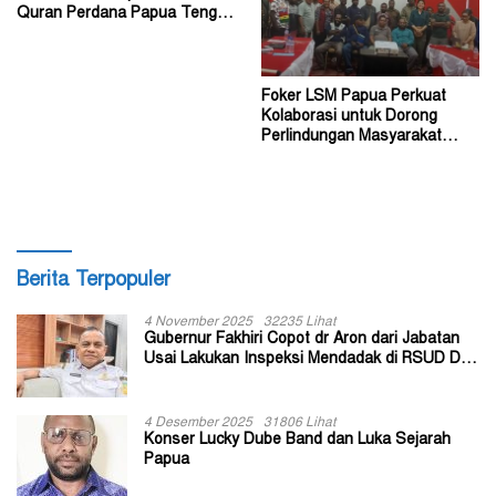
Quran Perdana Papua Tengah
Tahun 2026
Foker LSM Papua Perkuat
Kolaborasi untuk Dorong
Perlindungan Masyarakat
Hukum Adat
Berita Terpopuler
4 November 2025
32235 Lihat
Gubernur Fakhiri Copot dr Aron dari Jabatan
Usai Lakukan Inspeksi Mendadak di RSUD Dok
II Jayapura
4 Desember 2025
31806 Lihat
Konser Lucky Dube Band dan Luka Sejarah
Papua