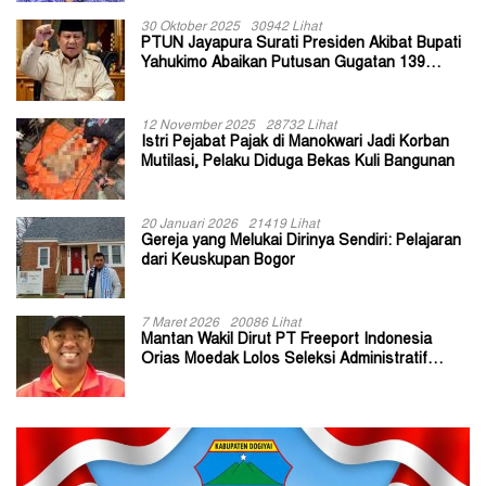
30 Oktober 2025
30942 Lihat
PTUN Jayapura Surati Presiden Akibat Bupati
Yahukimo Abaikan Putusan Gugatan 139
Kepala Kampung
12 November 2025
28732 Lihat
Istri Pejabat Pajak di Manokwari Jadi Korban
Mutilasi, Pelaku Diduga Bekas Kuli Bangunan
20 Januari 2026
21419 Lihat
Gereja yang Melukai Dirinya Sendiri: Pelajaran
dari Keuskupan Bogor
7 Maret 2026
20086 Lihat
Mantan Wakil Dirut PT Freeport Indonesia
Orias Moedak Lolos Seleksi Administratif
Calon ADK OJK