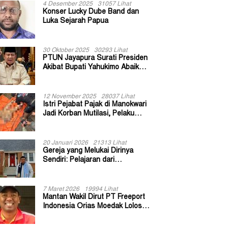
4 Desember 2025
31057 Lihat
Konser Lucky Dube Band dan
Luka Sejarah Papua
30 Oktober 2025
30293 Lihat
PTUN Jayapura Surati Presiden
Akibat Bupati Yahukimo Abaikan
Putusan Gugatan 139 Kepala
Kampung
12 November 2025
28037 Lihat
Istri Pejabat Pajak di Manokwari
Jadi Korban Mutilasi, Pelaku
Diduga Bekas Kuli Bangunan
20 Januari 2026
21313 Lihat
Gereja yang Melukai Dirinya
Sendiri: Pelajaran dari
Keuskupan Bogor
7 Maret 2026
19994 Lihat
Mantan Wakil Dirut PT Freeport
Indonesia Orias Moedak Lolos
Seleksi Administratif Calon ADK
OJK