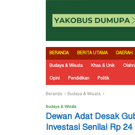
BERANDA
BERITA UTAMA
DAERAH
Budaya & Wisata
Khas & Unik
Olahr
Opini
Pendidikan
Politik
Beranda
Budaya & Wisata
Budaya & Wisata
Dewan Adat Desak Gub
Investasi Senilai Rp 24