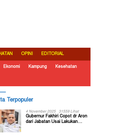
HATAN
OPINI
EDITORIAL
Ekonomi
Kampung
Kesehatan
ita Terpopuler
4 November 2025
31559 Lihat
Gubernur Fakhiri Copot dr Aron
dari Jabatan Usai Lakukan
Inspeksi Mendadak di RSUD Dok
II Jayapura