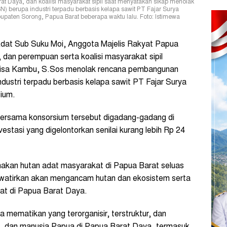
t Daya, dan koalisi masyarakat sipil saat menyatakan sikap menolak
 berupa industri terpadu berbasis kelapa sawit PT Fajar Surya
aten Sorong, Papua Barat beberapa waktu lalu. Foto: Istimewa
at Sub Suku Moi, Anggota Majelis Rakyat Papua
 dan perempuan serta koalisi
masyarakat sipil
isa Kambu, S.Sos menolak rencana pembangunan
dustri terpadu berbasis kelapa sawit PT Fajar Surya
ium.
ersama konsorsium tersebut digadang-gadang di
stasi yang digelontorkan senilai kurang lebih Rp 24
akan hutan adat masyarakat di Papua Barat seluas
hawatirkan akan mengancam hutan dan ekosistem serta
dat di Papua Barat Daya.
 mematikan yang terorganisir, terstruktur, dan
n, dan manusia Papua di Papua Barat Daya, termasuk