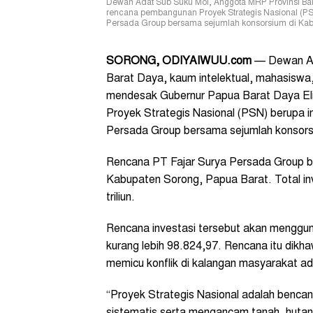
Dewan Adat Sub Suku Moi, Anggota MRP Provinsi Bara
rencana pembangunan Proyek Strategis Nasional (PSN)
Persada Group bersama sejumlah konsorsium di Kabup
SORONG, ODIYAIWUU.com
—
Dewan Ad
Barat Daya, kaum intelektual, mahasiswa,
mendesak Gubernur Papua Barat Daya El
Proyek Strategis Nasional (PSN) berupa in
Persada Group bersama sejumlah konsors
Rencana PT Fajar Surya Persada Group b
Kabupaten Sorong, Papua Barat. Total inve
triliun.
Rencana investasi tersebut akan menggun
kurang lebih 98.824,97. Rencana itu dik
memicu konflik di kalangan masyarakat a
“Proyek Strategis Nasional adalah bencana
sistematis serta mengancam tanah, huta