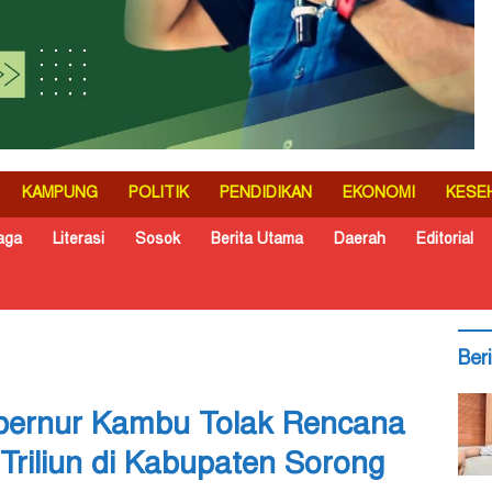
KAMPUNG
POLITIK
PENDIDIKAN
EKONOMI
KESE
aga
Literasi
Sosok
Berita Utama
Daerah
Editorial
Ber
ernur Kambu Tolak Rencana
 Triliun di Kabupaten Sorong