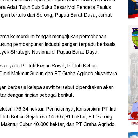
ala Adat Tujuh Sub Suku Besar Moi Pendeta Paulus
angan tertulis dari Sorong, Papua Barat Daya, Jumat
rsama konsorsium tengah mengajukan permohonan
kung pembangunan industri pangan terpadu berbasis
yek Strategis Nasional di Papua Barat Daya.
besar yaitu PT Inti Kebun Sawit, PT Inti Kebun
 Omni Makmur Subur, dan PT Graha Agrindo Nusantara.
gan berbasis kelapa sawit tersebut diperkirakan akan
r dengan rincian sebagai berikut.
ekitar 176,34 hektar. Perinciannya, konsorsium PT Inti
T Inti Kebun Sejahtera 14.307,91 hektar, PT Sorong
i Makmur Subur 40.000 hektar, dan PT Graha Agrindo