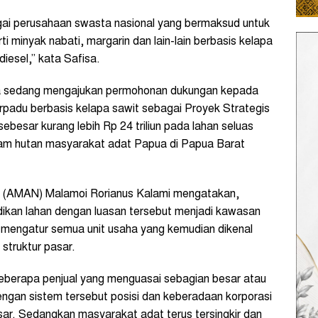
gai perusahaan swasta nasional yang bermaksud untuk
 minyak nabati, margarin dan lain-lain berbasis kelapa
diesel,” kata Safisa.
ada sedang mengajukan permohonan dukungan kepada
rpadu berbasis kelapa sawit sebagai Proyek Strategis
ebesar kurang lebih Rp 24 triliun pada lahan seluas
cam hutan masyarakat adat Papua di Papua Barat
a (AMAN) Malamoi Rorianus Kalami mengatakan,
adikan lahan dengan luasan tersebut menjadi kawasan
mengatur semua unit usaha yang kemudian dikenal
 struktur pasar.
 beberapa penjual yang menguasai sebagian besar atau
ngan sistem tersebut posisi dan keberadaan korporasi
ar. Sedangkan masyarakat adat terus tersingkir dan