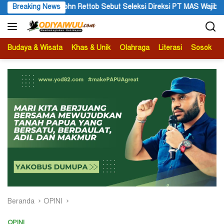
Langsung
 Seleksi Direksi PT MAS Wajib Lewat Mekanisme RUPS
Breaking News
Tang
ke
konten
Budaya & Wisata
Khas & Unik
Olahraga
Literasi
Sosok
B
Beranda
OPINI
OPINI