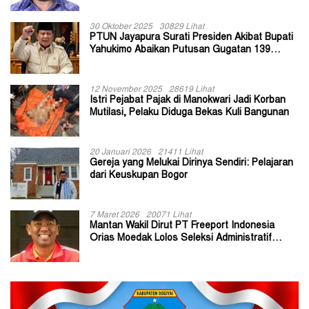
30 Oktober 2025
30829 Lihat
PTUN Jayapura Surati Presiden Akibat Bupati
Yahukimo Abaikan Putusan Gugatan 139
Kepala Kampung
12 November 2025
28619 Lihat
Istri Pejabat Pajak di Manokwari Jadi Korban
Mutilasi, Pelaku Diduga Bekas Kuli Bangunan
20 Januari 2026
21411 Lihat
Gereja yang Melukai Dirinya Sendiri: Pelajaran
dari Keuskupan Bogor
7 Maret 2026
20071 Lihat
Mantan Wakil Dirut PT Freeport Indonesia
Orias Moedak Lolos Seleksi Administratif
Calon ADK OJK