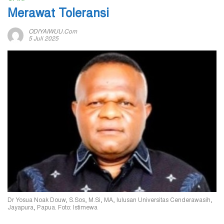
Merawat Toleransi
ODIYAIWUU.com
5 Juli 2025
Dr Yosua Noak Douw, S.Sos, M.Si, MA, lulusan Universitas Cenderawasih,
Jayapura, Papua. Foto: Istimewa