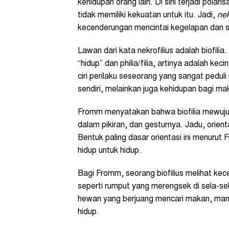
kehidupan orang lain. Di sini terjadi pola
tidak memiliki kekuatan untuk itu. Jadi,
nek
kecenderungan mencintai kegelapan dan 
Lawan dari kata nekrofilius adalah biofilia
“hidup” dan philia/filia, artinya adalah ke
ciri perilaku seseorang yang sangat pedul
sendiri, melainkan juga kehidupan bagi mak
Fromm menyatakan bahwa biofilia mewuju
dalam pikiran, dan gesturnya. Jadu, orien
Bentuk paling dasar orientasi ini menuru
hidup untuk hidup.
Bagi Fromm, seorang biofilius melihat ke
seperti rumput yang merengsek di sela-s
hewan yang berjuang mencari makan, man
hidup.