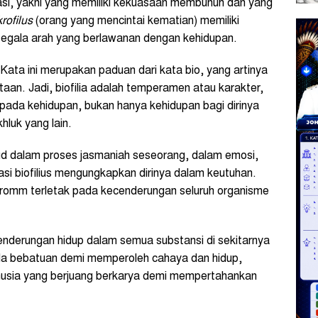
risasi, yakni yang memiliki kekuasaan membunuh dan yang
rofilus
(orang yang mencintai kematian) memiliki
segala arah yang berlawanan dengan kehidupan.
. Kata ini merupakan paduan dari kata bio, yang artinya
cintaan. Jadi, biofilia adalah temperamen atau karakter,
i pada kehidupan, bukan hanya kehidupan bagi dirinya
hluk yang lain.
d dalam proses jasmaniah seseorang, dalam emosi,
tasi biofilius mengungkapkan dirinya dalam keutuhan.
t Fromm terletak pada kecenderungan seluruh organisme
cenderungan hidup dalam semua substansi di sekitarnya
ela bebatuan demi memperoleh cahaya dan hidup,
usia yang berjuang berkarya demi mempertahankan