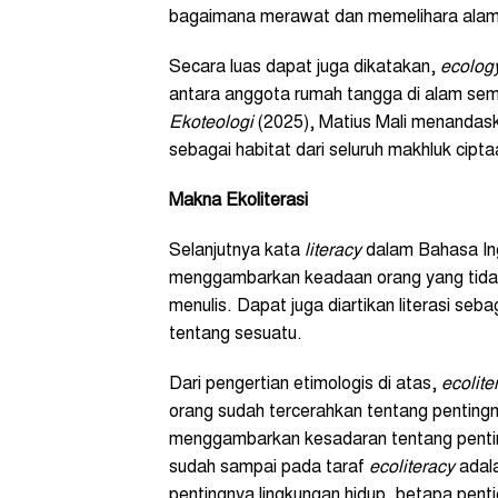
bagaimana merawat dan memelihara alam 
Secara luas dapat juga dikatakan,
ecolog
antara anggota rumah tangga di alam sem
Ekoteologi
(2025), Matius Mali menandask
sebagai habitat dari seluruh makhluk cipta
Makna Ekoliterasi
Selanjutnya kata
literacy
dalam Bahasa Ingg
menggambarkan keadaan orang yang tidak
menulis. Dapat juga diartikan literasi s
tentang sesuatu.
Dari pengertian etimologis di atas,
ecolite
orang sudah tercerahkan tentang pentingn
menggambarkan kesadaran tentang pentin
sudah sampai pada taraf
ecoliteracy
adala
pentingnya lingkungan hidup, betapa pen