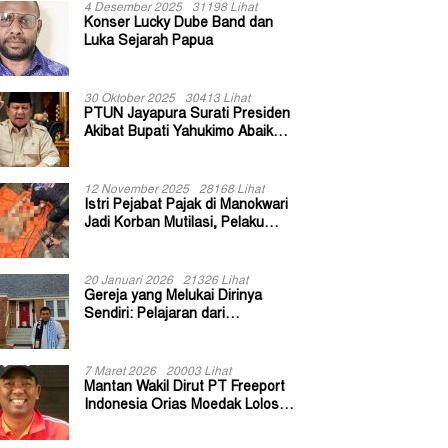
4 Desember 2025
31198 Lihat
Konser Lucky Dube Band dan
Luka Sejarah Papua
30 Oktober 2025
30413 Lihat
PTUN Jayapura Surati Presiden
Akibat Bupati Yahukimo Abaikan
Putusan Gugatan 139 Kepala
Kampung
12 November 2025
28168 Lihat
Istri Pejabat Pajak di Manokwari
Jadi Korban Mutilasi, Pelaku
Diduga Bekas Kuli Bangunan
20 Januari 2026
21326 Lihat
Gereja yang Melukai Dirinya
Sendiri: Pelajaran dari
Keuskupan Bogor
7 Maret 2026
20003 Lihat
Mantan Wakil Dirut PT Freeport
Indonesia Orias Moedak Lolos
Seleksi Administratif Calon ADK
OJK