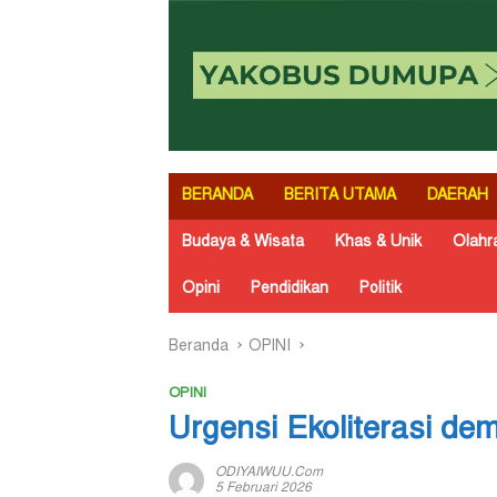
BERANDA
BERITA UTAMA
DAERAH
Budaya & Wisata
Khas & Unik
Olahr
Opini
Pendidikan
Politik
Beranda
OPINI
OPINI
Urgensi Ekoliterasi demi
ODIYAIWUU.com
5 Februari 2026