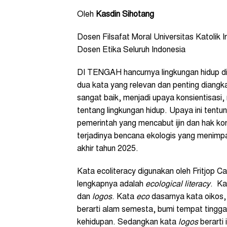
Oleh
Kasdin Sihotang
Dosen Filsafat Moral Universitas Katolik
Dosen Etika Seluruh Indonesia
DI TENGAH hancurnya lingkungan hidup di r
dua kata yang relevan dan penting diangka
sangat baik, menjadi upaya konsientisasi,
tentang lingkungan hidup. Upaya ini tentun
pemerintah yang mencabut ijin dan hak k
terjadinya bencana ekologis yang menimp
akhir tahun 2025.
Kata ecoliteracy digunakan oleh Fritjop 
lengkapnya adalah
ecological literacy
. K
dan
logos
. Kata
eco
dasarnya kata oikos,
berarti alam semesta, bumi tempat tingga
kehidupan. Sedangkan kata
logos
berarti 