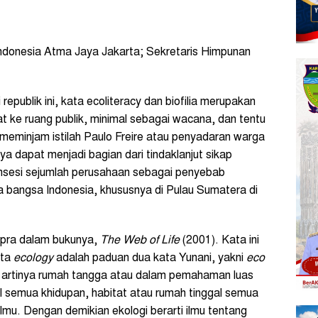
 Indonesia Atma Jaya Jakarta; Sekretaris Himpunan
epublik ini, kata ecoliteracy dan biofilia merupakan
t ke ruang publik, minimal sebagai wacana, dan tentu
 meminjam istilah Paulo Freire atau penyadaran warga
ya dapat menjadi bagian dari tindaklanjut sikap
onsesi sejumlah perusahaan sebagai penyebab
a bangsa Indonesia, khususnya di Pulau Sumatera di
Capra dalam bukunya,
The Web of Life
(2001). Kata ini
ata
ecology
adalah paduan dua kata Yunani, yakni
eco
 artinya rumah tangga atau dalam pemahaman luas
l semua khidupan, habitat atau rumah tinggal semua
ilmu. Dengan demikian ekologi berarti ilmu tentang