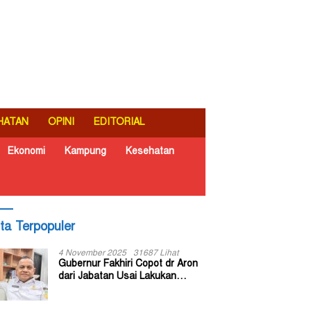
HATAN
OPINI
EDITORIAL
Ekonomi
Kampung
Kesehatan
ita Terpopuler
4 November 2025
31687 Lihat
Gubernur Fakhiri Copot dr Aron
dari Jabatan Usai Lakukan
Inspeksi Mendadak di RSUD Dok
II Jayapura