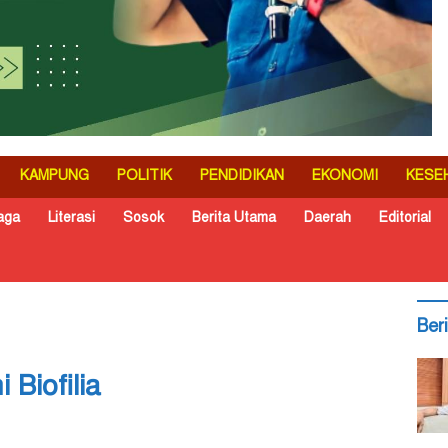
KAMPUNG
POLITIK
PENDIDIKAN
EKONOMI
KESE
aga
Literasi
Sosok
Berita Utama
Daerah
Editorial
Ber
 Biofilia