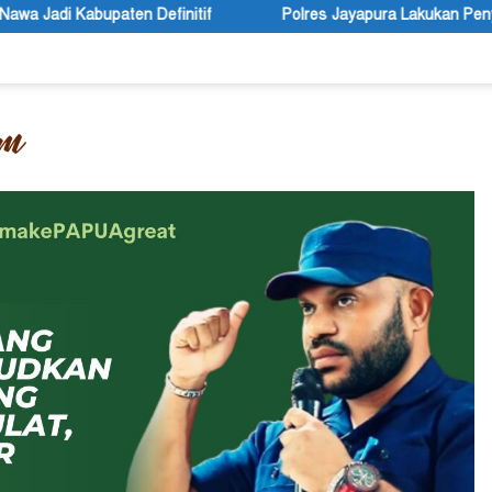
if
Polres Jayapura Lakukan Penyelidikan Pasca Keracunan