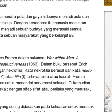
upan.
a menata pola dan gaya hidupnya menjadi pola dan
an hidup. Dengan kesadaran itu manusia menuntun
i menjadi sebuah budaya yang merasuki semua
ta sebuah masyarakat yang berkelanjutan.
Erich Fromm dalam bukunya,
War within Man: A
Destructiveness
(1963). Dalam buku tersebut Erich
 nekrofilia. Kata nekrofilia berasal dari kata
nekro
(Y) atau
filia
(I), artinya cinta atau hasrat. Fromm
an untuk menandai perverensi seksual. Di kemudian
rkait dengan sifat-sifat atau perilaku yang merusak,
tif yang sering didasarkan pada kekuatan untuk merusak