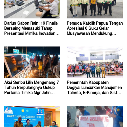
Darius Sabon Rain: 19 Finalis
Pemuda Katolik Papua Tengah
Bersaing Memasuki Tahap
Apresiasi 6 Suku Gelar
Presentasi Mimika Inovation
Musyawarah Mendukung
Week 2026
Perda Jadi Acuan Dewan
Aksi Seribu Lilin Mengenang 7
Pemerintah Kabupaten
Tahun Berpulangnya Uskup
Dogiyai Luncurkan Manajemen
Pertama Timika Mgr John
Talenta, E-Kinerja, dan Sistem
Philip Saklil, Pr
Dokumen Digital