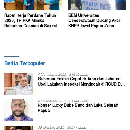
Rapat Kerja Perdana Tahun
BEM Universitas
2026, TP PKK Mimika
Cenderawasih Dukung Aksi
Beberkan Capaian di Sejumlah
KNPB Ihwal Papua Zona
Sektor Strategis
Darurat Militer dan
Kemanusiaan
Berita Terpopuler
4 November 2025
31640 Lihat
Gubernur Fakhiri Copot dr Aron dari Jabatan
Usai Lakukan Inspeksi Mendadak di RSUD Dok
II Jayapura
4 Desember 2025
31144 Lihat
Konser Lucky Dube Band dan Luka Sejarah
Papua
30 Oktober 2025
30371 Lihat