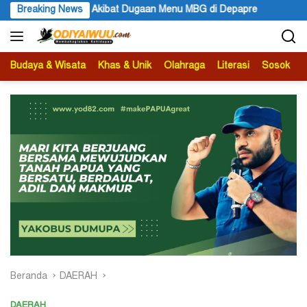
Langsung
n Akibat Dugaan Menu MBG di Depapre
Breaking News
Bupati Kabupaten Ja
ke
konten
Budaya & Wisata
Khas & Unik
Olahraga
Literasi
Sosok
B
Beranda
DAERAH
DAERAH