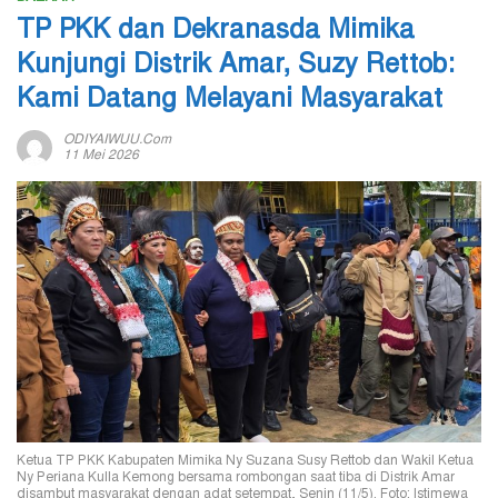
TP PKK dan Dekranasda Mimika
Kunjungi Distrik Amar, Suzy Rettob:
Kami Datang Melayani Masyarakat
ODIYAIWUU.com
11 Mei 2026
Ketua TP PKK Kabupaten Mimika Ny Suzana Susy Rettob dan Wakil Ketua
Ny Periana Kulla Kemong bersama rombongan saat tiba di Distrik Amar
disambut masyarakat dengan adat setempat, Senin (11/5). Foto: Istimewa