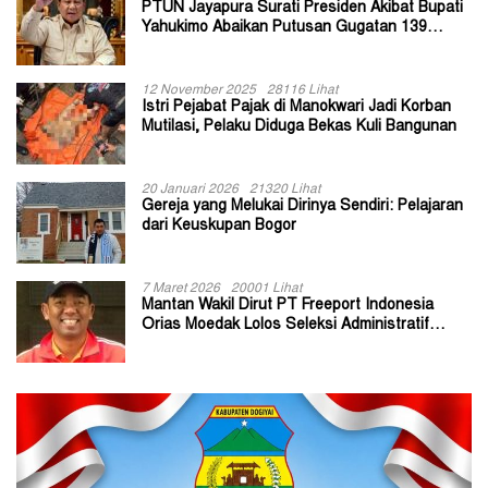
PTUN Jayapura Surati Presiden Akibat Bupati
Yahukimo Abaikan Putusan Gugatan 139
Kepala Kampung
12 November 2025
28116 Lihat
Istri Pejabat Pajak di Manokwari Jadi Korban
Mutilasi, Pelaku Diduga Bekas Kuli Bangunan
20 Januari 2026
21320 Lihat
Gereja yang Melukai Dirinya Sendiri: Pelajaran
dari Keuskupan Bogor
7 Maret 2026
20001 Lihat
Mantan Wakil Dirut PT Freeport Indonesia
Orias Moedak Lolos Seleksi Administratif
Calon ADK OJK